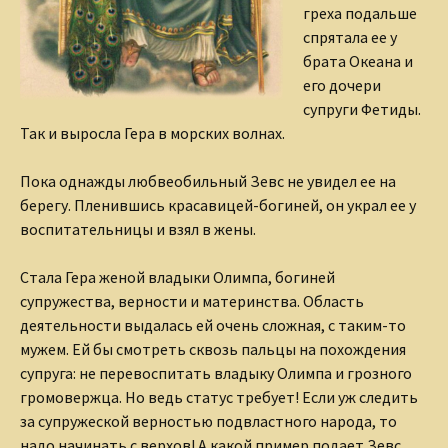
греха подальше
спрятала ее у
брата Океана и
его дочери
супруги Фетиды.
Так и выросла Гера в морских волнах.
Пока однажды любвеобильный Зевс не увидел ее на
берегу. Пленившись красавицей-богиней, он украл ее у
воспитательницы и взял в жены.
Стала Гера женой владыки Олимпа, богиней
супружества, верности и материнства. Область
деятельности выдалась ей очень сложная, с таким-то
мужем. Ей бы смотреть сквозь пальцы на похождения
супруга: не перевоспитать владыку Олимпа и грозного
громовержца. Но ведь статус требует! Если уж следить
за супружеской верностью подвластного народа, то
надо начинать с верхов! А какой пример подает Зевс