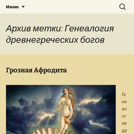
Творческое пространство писателя,
Перейти
Найти:
Сайт Ольги Грибановой
Меню
к
поэта, публициста, литературоведа
содержимому
Ольги Грибановой
Архив метки: Генеалогия
древнегреческих богов
Грозная Афродита
Ге
не
ал
ог
ия
др