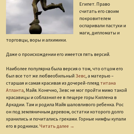
Египет. Право
считать его своим
покровителем
оспаривали пастухи и
маги, дипломаты и
торговцы, воры и алхимики.
Даже о происхождении его имеется пять версий.
Наиболее популярна была версия о том, что отцом его
был все тот же любвеобильный
Зевс
, а матерью –
старшая и самая красивая из дочерей-плеяд
титана
Атланта
, Майя. Конечно, Зевс не мог пройти мимо такой
красавицы и соблазнил ее в пещере горы Киллена в
Аркадии. Там и родила Майя шаловливого ребенка. Рос
он под земляничным деревом, остатки которого долго
хранились и почитались греками. Горные нимфы купали
Шаловливый младенец Герме
его в родниках.
Читать далее
→