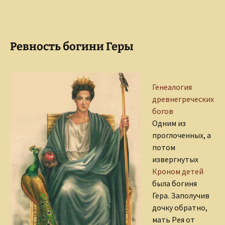
Ревность богини Геры
Генеалогия
древнегреческих
богов
Одним из
проглоченных, а
потом
извергнутых
Кроном детей
была богиня
Гера. Заполучив
дочку обратно,
мать Рея от