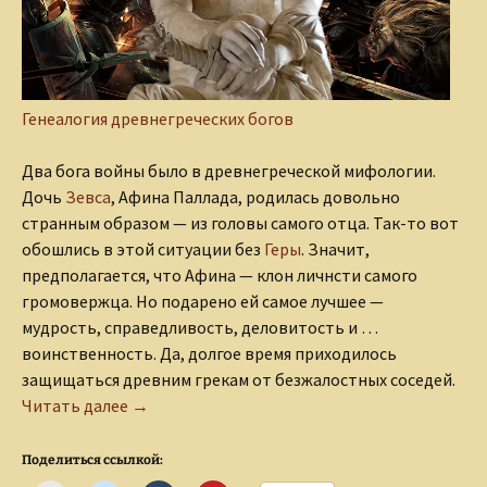
Генеалогия древнегреческих богов
Два бога войны было в древнегреческой мифологии.
Дочь
Зевса
, Афина Паллада, родилась довольно
странным образом — из головы самого отца. Так-то вот
обошлись в этой ситуации без
Геры
. Значит,
предполагается, что Афина — клон личнсти самого
громовержца. Но подарено ей самое лучшее —
мудрость, справедливость, деловитость и …
воинственность. Да, долгое время приходилось
защищаться древним грекам от безжалостных соседей.
Бог войны Арес
Читать далее
→
Поделиться ссылкой: