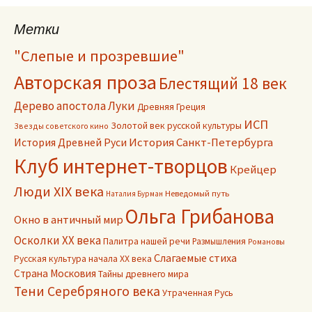
Метки
"Слепые и прозревшие"
Авторская проза
Блестящий 18 век
Дерево апостола Луки
Древняя Греция
ИСП
Золотой век русской культуры
Звезды советского кино
История Древней Руси
История Санкт-Петербурга
Клуб интернет-творцов
Крейцер
Люди XIX века
Неведомый путь
Наталия Бурман
Ольга Грибанова
Окно в античный мир
Осколки ХХ века
Палитра нашей речи
Размышления
Романовы
Слагаемые стиха
Русская культура начала ХХ века
Страна Московия
Тайны древнего мира
Тени Серебряного века
Утраченная Русь