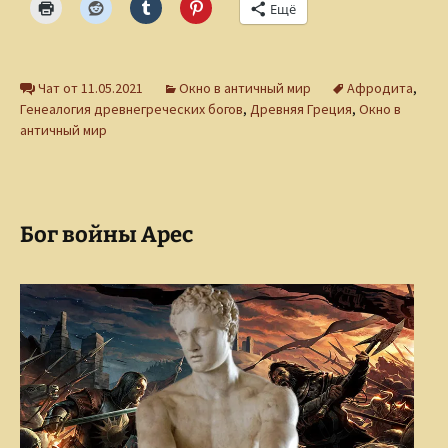
Ещё
Чат от 11.05.2021
Окно в античный мир
Афродита
,
Генеалогия древнегреческих богов
,
Древняя Греция
,
Окно в
античный мир
Бог войны Арес