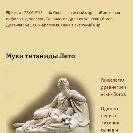
Чат от 22.06.2018
Окно в античный мир
античная
мифология
,
Аполлон
,
Генеалогия древнегреческих богов
,
Древняя Греция
,
мифология
,
Окно в античный мир
Муки титаниды Лето
Генеалогия
древнегреч
еских богов
Один из
первых
титанов,
сынов и