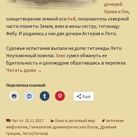
дочерей
Урана и Геи
,
олицетворение земной оси
Кей
, покровитель северной
части планеты Земля, взял в жены сестру, титаниду
Фебу. И родились у них две дочери Астерия и Лето.
Суровые испытания выпали на долю титаниды Лето.
Неугомонный ловелас
Зевс
сумел обмануть ее
бдительность и целомудрие обратившись в перепела.
Муки титаниды Лето
Читать далее
→
Поделиться ссылкой:
Ещё
Чат от 25.11.2017
Окно в античный мир
античная
мифология
,
Генеалогия древнегреческих богов
,
Древняя
Греция
,
Лето(Латона)