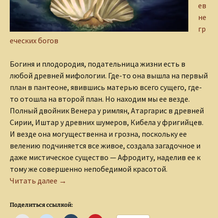
ев
не
гр
еческих богов
Богиня и плодородия, подательница жизни есть в
любой древней мифологии. Где-то она вышла на первый
план в пантеоне, явившись матерью всего сущего, где-
то отошла на второй план. Но находим мы ее везде.
Полный двойник Венера у римлян, Атаргарис в древней
Сирии, Иштар у древних шумеров, Кибела у фригийцев.
И везде она могущественна и грозна, поскольку ее
велению подчиняется все живое, создала загадочное и
даже мистическое существо — Афродиту, наделив ее к
тому же совершенно непобедимой красотой.
Грозная Афродита
Читать далее
→
Поделиться ссылкой: