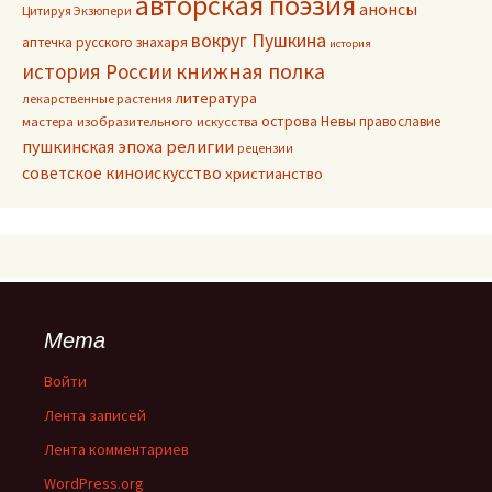
авторская поэзия
анонсы
Цитируя Экзюпери
вокруг Пушкина
аптечка русского знахаря
история
книжная полка
история России
литература
лекарственные растения
острова Невы
православие
мастера изобразительного искусства
пушкинская эпоха
религии
рецензии
советское киноискусство
христианство
Мета
Войти
Лента записей
Лента комментариев
WordPress.org