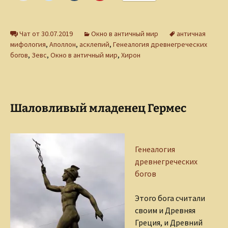
Чат от 30.07.2019
Окно в античный мир
античная
мифология
,
Аполлон
,
асклепий
,
Генеалогия древнегреческих
богов
,
Зевс
,
Окно в античный мир
,
Хирон
Шаловливый младенец Гермес
Генеалогия
древнегреческих
богов
Этого бога считали
своим и Древняя
Греция, и Древний