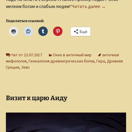
Ревность боги
мелким богам и слабым людям!
Читать далее
→
Поделиться ссылкой:
Ещё
Чат от 22.07.2017
Окно в античный мир
античная
мифология
,
Генеалогия древнегреческих богов
,
Гера
,
Древняя
Греция
,
Зевс
Визит к царю Аиду