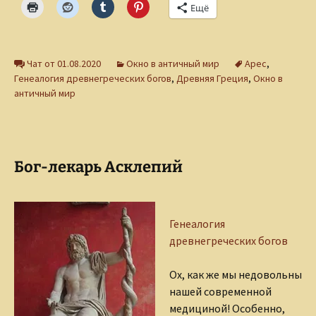
Ещё
Чат от 01.08.2020
Окно в античный мир
Арес
,
Генеалогия древнегреческих богов
,
Древняя Греция
,
Окно в
античный мир
Бог-лекарь Асклепий
Генеалогия
древнегреческих богов
Ох, как же мы недовольны
нашей современной
медициной! Особенно,