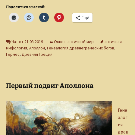
Поделиться ссылкой:
Ещё
Чат от 21.03.2019
Окно в античный мир
античная
мифология
,
Аполлон
,
Генеалогия древнегреческих богов
,
Гермес
,
Древняя Греция
Первый подвиг Аполлона
Гене
алог
ия
древ