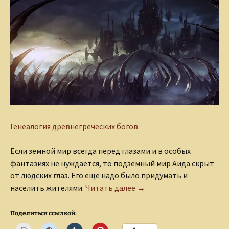
Генеалогия древнегреческих богов
Если земной мир всегда перед глазами и в особых
фантазиях не нуждается, то подземный мир Аида скрыт
от людских глаз. Его еще надо было придумать и
Визит к царю Аиду
населить жителями.
Читать далее
→
Поделиться ссылкой: