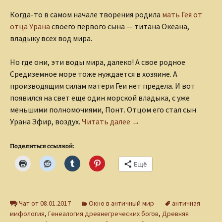
Когда-то в самом начале творения родила
мать Гея от
отца Урана
своего первого сына — титана Океана,
владыку всех вод мира.
Но где они, эти воды мира, далеко! А свое родное
Средиземное море тоже нуждается в хозяине. А
производящим силам матери Геи нет предела. И вот
появился на свет еще один морской владыка, с уже
меньшими полномочиями, Понт. Отцом его стал сын
Царство Посейдона
Урана Эфир, воздух.
Читать далее
→
Поделиться ссылкой:
Ещё
Чат от 08.01.2017
Окно в античный мир
античная
мифология
,
Генеалогия древнегреческих богов
,
Древняя