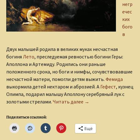
негр
ечес
ких
бого
в
Двух малышей родила в великих муках несчастная
богиня
Лето
, преследуемая ревностью богини Геры:
Аполлона и Артемиду. Родились они раньше
положенного срока, но боги и нимфы, сочувствовавшие
несчастной матери, помогли детям выжить.
Фемида
выкормила детей нектаром и аброзией. А
Гефест
, кузнец
Олимпа, подарил малышу Аполлону серебряный лук с
Первый подвиг Аполлон
золотыми стрелами.
Читать далее
→
Поделиться ссылкой:
Ещё