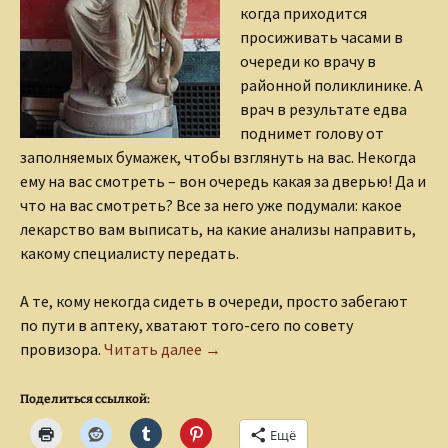
когда приходится
просиживать часами в
очереди ко врачу в
районной поликлинике. А
врач в результате едва
поднимет голову от
заполняемых бумажек, чтобы взглянуть на вас. Некогда
ему на вас смотреть – вон очередь какая за дверью! Да и
что на вас смотреть? Все за него уже подумали: какое
лекарство вам выписать, на какие анализы направить,
какому специалисту передать.
А те, кому некогда сидеть в очереди, просто забегают
по пути в аптеку, хватают того-сего по совету
Бог-лекарь Асклепий
провизора.
Читать далее
→
Поделиться ссылкой:
Ещё