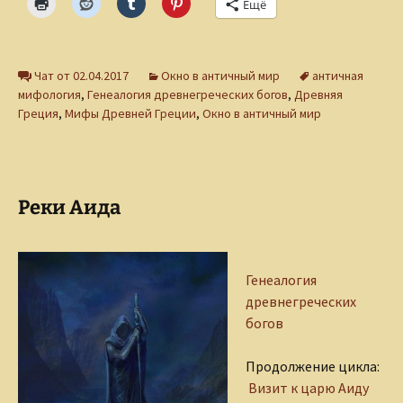
Ещё
Чат от 02.04.2017
Окно в античный мир
античная
мифология
,
Генеалогия древнегреческих богов
,
Древняя
Греция
,
Мифы Древней Греции
,
Окно в античный мир
Реки Аида
Генеалогия
древнегреческих
богов
Продолжение цикла:
Визит к царю Аиду