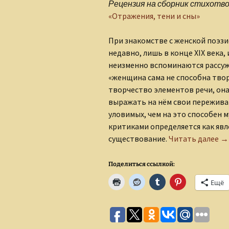
Рецензия на сборник стихотв
«Отражения, тени и сны»
При знакомстве с женской поэзи
недавно, лишь в конце XIX века, 
неизменно вспоминаются рассуж
«женщина сама не способна твор
творчество элементов речи, он
выражать на нём свои переживан
уловимых, чем на это способен 
критиками определяется как явл
От
существование.
Читать далее
→
Поделиться ссылкой:
Ещё