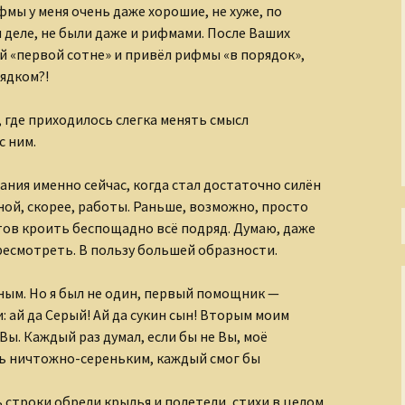
мы у меня очень даже хорошие, не хуже, по
м деле, не были даже и рифмами. После Ваших
Тени Серебряного века
й «первой сотне» и привёл рифмы «в порядок»,
Утраченная Русь
ядком?!
Фабрика эксцентриков
, где приходилось слегка менять смысл
с ним.
ания именно сейчас, когда стал достаточно силён
ной, скорее, работы. Раньше, возможно, просто
отов кроить беспощадно всё подряд. Думаю, даже
есмотреть. В пользу большей образности.
ным. Но я был не один, первый помощник —
: ай да Серый! Ай да сукин сын! Вторым моим
ы. Каждый раз думал, если бы не Вы, моё
сь ничтожно-сереньким, каждый смог бы
 строки обрели крылья и полетели, стихи в целом