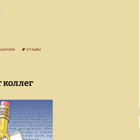
ецензии
отзывы
 коллег