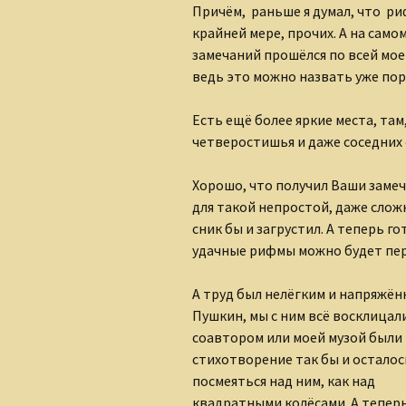
Причём, раньше я думал, что риф
крайней мере, прочих. А на само
замечаний прошёлся по всей мое
ведь это можно назвать уже пор
Есть ещё более яркие места, там
четверостишья и даже соседних 
Хорошо, что получил Ваши замеч
для такой непростой, даже слож
сник бы и загрустил. А теперь г
удачные рифмы можно будет пер
А труд был нелёгким и напряжён
Пушкин, мы с ним всё восклицали
соавтором или моей музой были В
стихотворение так бы и остало
посмеяться над ним, как над
квадратными колёсами. А теперь