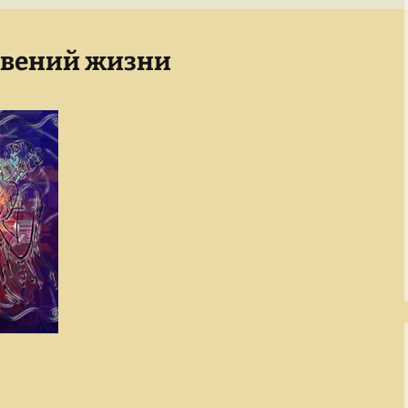
Завоеватели и
покровители
По след
полку И
овений жизни
Золотой век русской
культуры
Слагаем
Киевская Русь
Кино и его звезды
Легенды о чудовищах
Мастера
изобразительного
искусства
Мир Древнего Египта
Музыка и музыканты