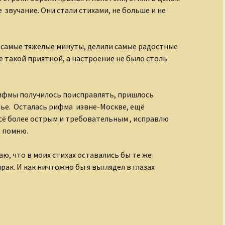
 звучание. Они стали стихами, не больше и не
в самые тяжелые минуты, делили самые радостные
е такой приятной, а настроение не было столь
рифмы получилось поисправлять, пришлось
ье. Осталась рифма извне-Москве, ещё
сё более острым и требовательным , исправлю
е помню.
аю, что в моих стихах оставались бы те же
ак. И как ничтожно бы я выглядел в глазах