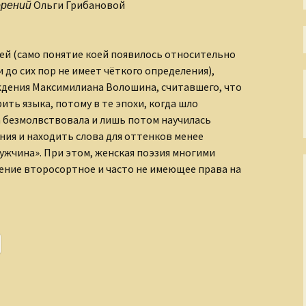
Непостижимая Индия
орений
Ольги Грибановой
Окно в античный мир
ей (само понятие коей появилось относительно
Окольные пути
и до сих пор не имеет чёткого определения),
христианства
дения Максимилиана Волошина, считавшего, что
ить языка, потому в те эпохи, когда шло
Осколки XX века
а безмолвствовала и лишь потом научилась
Острова моего города
ия и находить слова для оттенков менее
мужчина». При этом, женская поэзия многими
Пиратские истории
ение второсортное и часто не имеющее права на
ражения мгновений жизни
По страницам
Священного Писания
Прогулки по
Петербургу
Размышления о
несъедобном