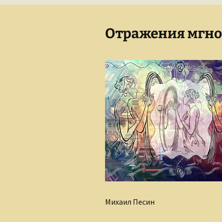
Сказки для взрослых
детей
Отражения мгн
Михаил Песин