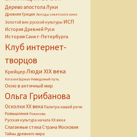
Дерево апостола Луки
Древняя Греция
Звезды советского кино
ИСП
Золотой век русской культуры
История Древней Руси
История Санкт-Петербурга
Клуб интернет-
творцов
Люди XIX века
Крейцер
Неведомый путь
Наталия Бурман
Окно в античный мир
Ольга Грибанова
Осколки ХХ века
Палитра нашей речи
Размышления
Романовы
Русская культура начала ХХ века
Слагаемые стиха
Страна Московия
Тайны древнего мира