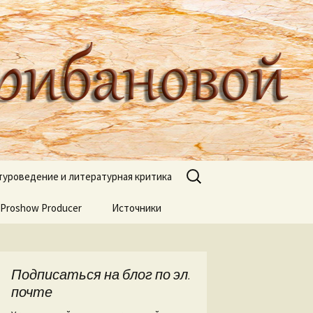
туроведа Ольги Грибановой
Найти:
туроведение и литературная критика
 Proshow Producer
ях книжных
Источники
книгах
ля
Подписаться на блог по эл.
 Веры Горт
почте
а нашей речи