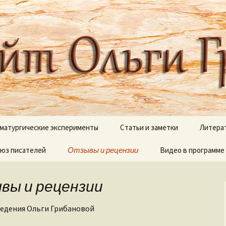
 писателя, поэта, публициста, литера
ги Грибановой
матургические эксперименты
Статьи и заметки
Литера
юз писателей
и сны
Отзывы и рецензии
Блестящий XVIII век
Видео в программе
В дебр
полок
Вокруг Пушкина
Видеоработы
О моих 
ывы и рецензии
Вокруг Чехова
Proshow Producer д
новичков
Псалмы
ведения Ольги Грибановой
Детективные сюжеты
Палитр