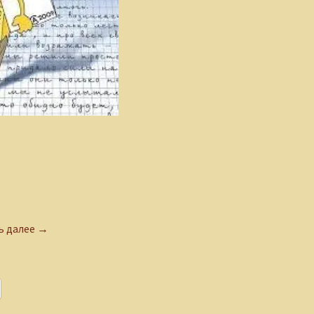
Поздравление от коллег
ь далее
→