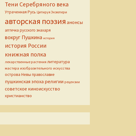
Тени Серебряного века
Утраченная Русь
Цитируя Экзюпери
авторская поэзия
анонсы
аптечка русского знахаря
вокруг Пушкина
история
история России
книжная полка
литература
лекарственные растения
мастера изобразительного искусства
острова Невы
православие
пушкинская эпоха
религии
рецензии
советское киноискусство
христианство