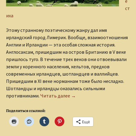
е
ст
иха
Этому странному поэтическому жанру дал имя
ирландский город Лимерик. Вообще, взаимоотношения
Англии и Ирландии — эта особая сложная история.
Англосаксам, пришедшим на остров Британию в V веке
пришлось туго. В течение трех веков они отвоевывали
земли у коренного населения, кельтов, предков
современных ирландцев, шотландцев и валлийцев.
Пришедшим в XI веке норманнам тоже было несладко.
Шотландцы и ирландцы оказались сильными
Лимерик — это что? Это где? 
противниками.
Читать далее
→
Поделиться ссылкой:
Ещё