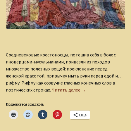
Средневековые крестоносцы, потешив себя в боях с
иноверцами-мусульманами, привезли из походов
множество полезных вещей: преклонение перед
женской красотой, привычку мыть руки перед едой и…
рифму. Рифму как созвучие гласных конечных слов в
Секстина — средневеко
поэтических строках.
Читать далее
→
Поделиться ссылкой:
Ещё