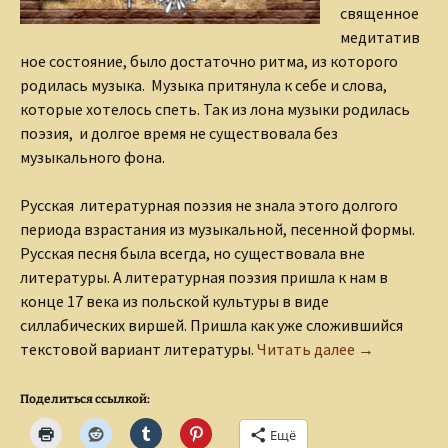
священное
медитатив
ное состояние, было достаточно ритма, из которого
родилась музыка. Музыка притянула к себе и слова,
которые хотелось спеть. Так из лона музыки родилась
поэзия, и долгое время не существовала без
музыкального фона.
Русская литературная поэзия не знала этого долгого
периода взрастания из музыкальной, песенной формы.
Русская песня была всегда, но существовала вне
литературы. А литературная поэзия пришла к нам в
конце 17 века из польской культуры в виде
силлабических виршей. Пришла как уже сложившийся
Поэзия в кр
текстовой вариант литературы.
Читать далее
→
Поделиться ссылкой:
Ещё