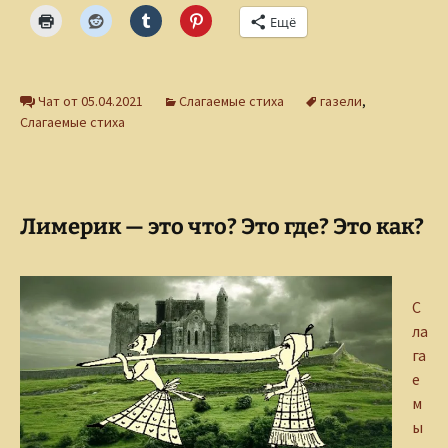
Ещё
Чат от 05.04.2021
Слагаемые стиха
газели
,
Слагаемые стиха
Лимерик — это что? Это где? Это как?
С
ла
га
е
м
ы