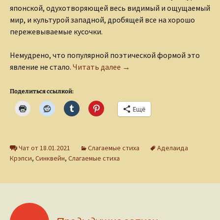
японской, одухотворяющей весь видимый и ощущаемый
мир, и культурой западной, дробящей все на хорошо
пережевываемые кусочки.
Немудрено, что популярной поэтической формой это
Секреты поэтического син
явление не стало.
Читать далее
→
Поделиться ссылкой:
Ещё
Чат от 18.01.2021
Слагаемые стиха
Аделаида
Крэпси
,
Синквейн
,
Слагаемые стиха
Навигация