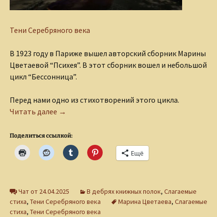
Тени Серебряного века
В 1923 году в Париже вышел авторский сборник Марины
Цветаевой “Психея”. В этот сборник вошел и небольшой
цикл “Бессонница”.
Перед нами одно из стихотворений этого цикла.
Стихотворение Марины Цветаевой из цикла 
Читать далее
→
Поделиться ссылкой:
Ещё
Чат от 24.04.2025
В дебрях книжных полок
,
Слагаемые
стиха
,
Тени Серебряного века
Марина Цветаева
,
Слагаемые
стиха
,
Тени Серебряного века