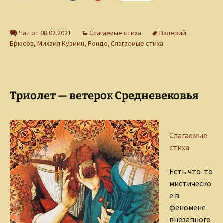
Чат от 08.02.2021
Слагаемые стиха
Валерий
Брюсов
,
Михаил Кузмин
,
Рондо
,
Слагаемые стиха
Триолет — ветерок Средневековья
Слагаемые
стиха
Есть что-то
мистическо
е в
феномене
внезапного