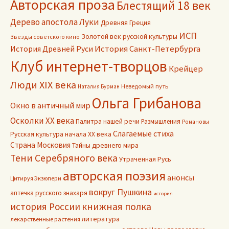
Авторская проза
Блестящий 18 век
Дерево апостола Луки
Древняя Греция
ИСП
Золотой век русской культуры
Звезды советского кино
История Древней Руси
История Санкт-Петербурга
Клуб интернет-творцов
Крейцер
Люди XIX века
Неведомый путь
Наталия Бурман
Ольга Грибанова
Окно в античный мир
Осколки ХХ века
Палитра нашей речи
Размышления
Романовы
Слагаемые стиха
Русская культура начала ХХ века
Страна Московия
Тайны древнего мира
Тени Серебряного века
Утраченная Русь
авторская поэзия
анонсы
Цитируя Экзюпери
вокруг Пушкина
аптечка русского знахаря
история
книжная полка
история России
литература
лекарственные растения