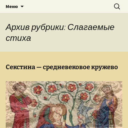
Творческое пространство писателя,
Перейти
Найти:
Сайт Ольги Грибановой
Меню
к
поэта, публициста, литературоведа
содержимому
Ольги Грибановой
Архив рубрики: Слагаемые
стиха
Секстина — средневековое кружево