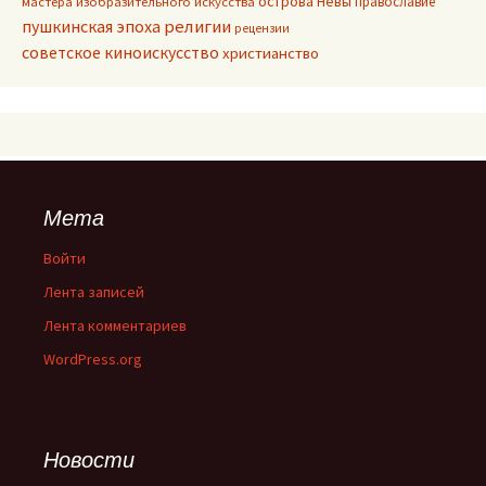
острова Невы
православие
мастера изобразительного искусства
пушкинская эпоха
религии
рецензии
советское киноискусство
христианство
Мета
Войти
Лента записей
Лента комментариев
WordPress.org
Новости