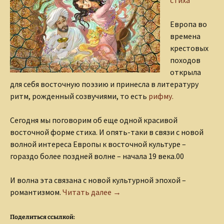
Европа во
времена
крестовых
походов
открыла
для себя восточную поэзию и принесла в литературу
ритм, рожденный созвучиями, то есть
рифму.
Сегодня мы поговорим об еще одной красивой
восточной форме стиха. И опять-таки в связи с новой
волной интереса Европы к восточной культуре –
гораздо более поздней волне – начала 19 века.00
И волна эта связана с новой культурной эпохой –
Газель как стихотворная форм
романтизмом.
Читать далее
→
Поделиться ссылкой: