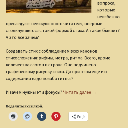
вопроса,
которые
неизбежно
преследуют неискушенного читателя, впервые
столкнувшегося с такой формой стиха. А такое бывает?
А это все зачем?
Создавать стих с соблюдением всех канонов
стихосложения: рифмы, метра, ритма. Всего, кроме
количества слогов в строке. Оно подчинено
графическому рисунку стиха. Да при этом еще и о
содержании надо позаботиться?
Каллиграмма, он 
И зачем нужны эти фокусы?
Читать далее
→
Поделиться ссылкой:
Ещё