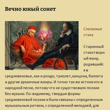
Вечно юный сонет
Слагаемые
стиха
Старинный
стихотворн
ый жанр,
родившийс
я в
средневековье, как и рондо, триолет,канцона, баллата
и другие архаичные жанры. И точно так же истоки его в
народной песне, потому что не существовало поэзии
без музыки. По-видимому, твердые формы
средневековой поэзии и были связаны с определенным
музыкальным ритмом, с определенной мелодией, для