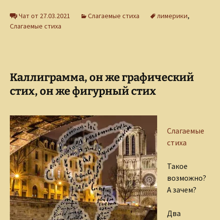
Чат от 27.03.2021
Слагаемые стиха
лимерики
,
Слагаемые стиха
Каллиграмма, он же графический
стих, он же фигурный стих
Слагаемые
стиха
Такое
возможно?
А зачем?
Два