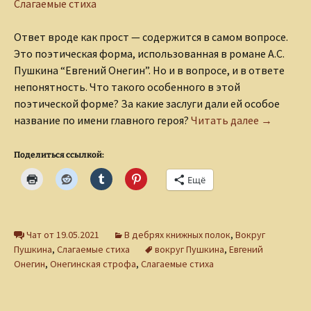
Слагаемые стиха
Ответ вроде как прост — содержится в самом вопросе.
Это поэтическая форма, использованная в романе А.С.
Пушкина “Евгений Онегин”. Но и в вопросе, и в ответе
непонятность. Что такого особенного в этой
поэтической форме? За какие заслуги дали ей особое
Что такое
название по имени главного героя?
Читать далее
→
Поделиться ссылкой:
Ещё
Чат от 19.05.2021
В дебрях книжных полок
,
Вокруг
Пушкина
,
Слагаемые стиха
вокруг Пушкина
,
Евгений
Онегин
,
Онегинская строфа
,
Слагаемые стиха