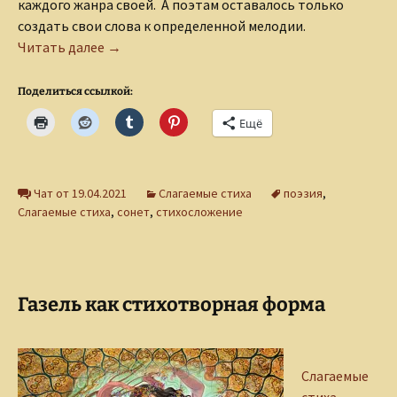
каждого жанра своей. А поэтам оставалось только
создать свои слова к определенной мелодии.
Вечно юный сонет
Читать далее
→
Поделиться ссылкой:
Ещё
Чат от 19.04.2021
Слагаемые стиха
поэзия
,
Слагаемые стиха
,
сонет
,
стихосложение
Газель как стихотворная форма
Слагаемые
стиха