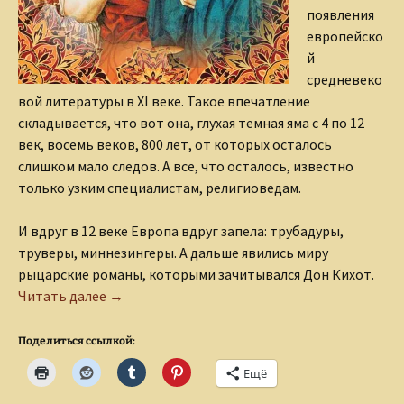
появления
европейско
й
средневеко
вой литературы в ХI веке. Такое впечатление
складывается, что вот она, глухая темная яма с 4 по 12
век, восемь веков, 800 лет, от которых осталось
слишком мало следов. А все, что осталось, известно
только узким специалистам, религиоведам.
И вдруг в 12 веке Европа вдруг запела: трубадуры,
труверы, миннезингеры. А дальше явились миру
рыцарские романы, которыми зачитывался Дон Кихот.
Триолет — ветерок Средневековья
Читать далее
→
Поделиться ссылкой:
Ещё