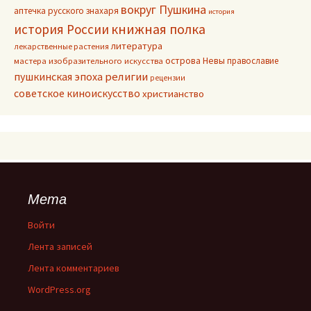
вокруг Пушкина
аптечка русского знахаря
история
книжная полка
история России
литература
лекарственные растения
острова Невы
православие
мастера изобразительного искусства
пушкинская эпоха
религии
рецензии
советское киноискусство
христианство
Мета
Войти
Лента записей
Лента комментариев
WordPress.org