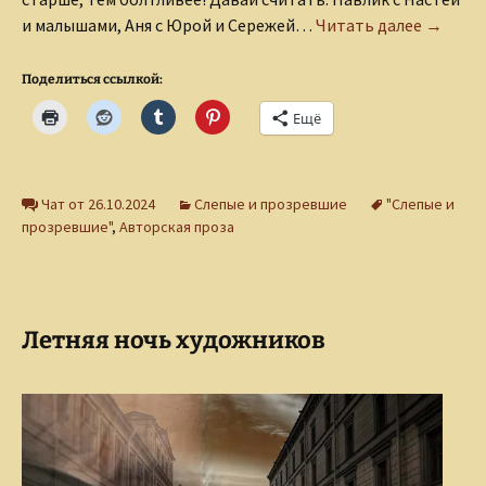
Русако
и малышами, Аня с Юрой и Сережей…
Читать далее
→
Поделиться ссылкой:
Ещё
Чат от 26.10.2024
Слепые и прозревшие
"Слепые и
прозревшие"
,
Авторская проза
Летняя ночь художников