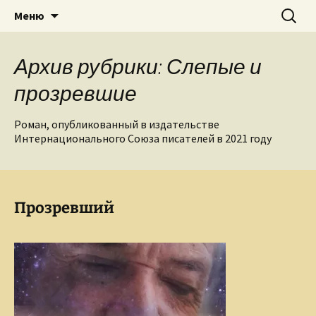
Творческое пространство писателя,
Перейти
Найти:
Сайт Ольги Грибановой
Меню
к
поэта, публициста, литературоведа
содержимому
Ольги Грибановой
Архив рубрики: Слепые и
прозревшие
Роман, опубликованный в издательстве
Интернационального Союза писателей в 2021 году
Прозревший