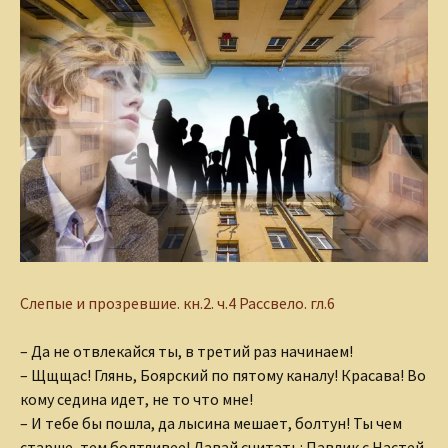
Слепые и прозревшие.
кн.2. ч.4 Рассвело. гл.6
– Да не отвлекайся ты, в третий раз начинаем!
– Щщщас! Глянь, Боярский по пятому каналу! Красава! Во
кому седина идет, не то что мне!
– И тебе бы пошла, да лысина мешает, болтун! Ты чем
старше, тем болтливее! Давай считать: Павлик с Настей