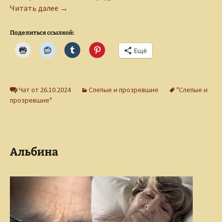
Летняя ночь художников
Читать далее
→
Поделиться ссылкой:
Ещё
Чат от 26.10.2024
Слепые и прозревшие
"Слепые и
прозревшие"
Альбина