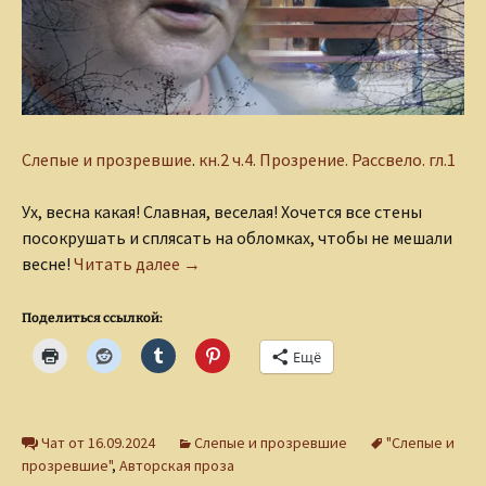
Слепые и прозревшие
.
кн.2 ч.4. Прозрение. Рассвело. гл.1
Ух, весна какая! Славная, веселая! Хочется все стены
посокрушать и сплясать на обломках, чтобы не мешали
Дед Андрей
весне!
Читать далее
→
Поделиться ссылкой:
Ещё
Чат от 16.09.2024
Слепые и прозревшие
"Слепые и
прозревшие"
,
Авторская проза