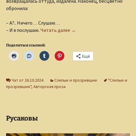
возвращалась оттуда, издалека. Наконец, бесцветно
обронила:
– А?.. Ничего… Слушаю…
Наташа
– И я послушаю.
Читать далее
→
Поделиться ссылкой:
Ещё
Чат от 26.10.2024
Слепые и прозревшие
"Слепые и
прозревшие"
,
Авторская проза
Русаковы