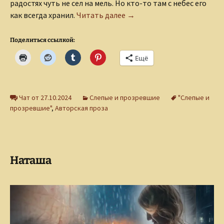
радостях чуть не сел на мель. Но кто-то там с небес его
Колумб
как всегда хранил.
Читать далее
→
Поделиться ссылкой:
Ещё
Чат от 27.10.2024
Слепые и прозревшие
"Слепые и
прозревшие"
,
Авторская проза
Наташа