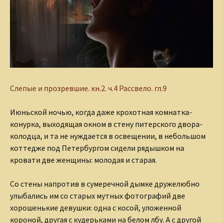
Слепые и прозревшие.
кн.2. ч.4 Рассвело. гл.9
Июньской ночью, когда даже крохотная комнатка-
конурка, выходящая окном в стену питерского двора-
колодца, и та не нуждается в освещении, в небольшом
коттедже под Петербургом сидели рядышком на
кровати две женщины: молодая и старая.
Со стены напротив в сумеречной дымке дружелюбно
улыбались им со старых мутных фотографий две
хорошенькие девушки: одна с косой, уложенной
короной, другая с кудерьками на белом лбу. А с другой