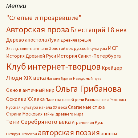
Метки
"Слепые и прозревшие"
Авторская проза
Блестящий 18 век
Дерево апостола Луки
Древняя Греция
ИСП
Золотой век русской культуры
Звезды советского кино
История Древней Руси
История Санкт-Петербурга
Клуб интернет-творцов
Крейцер
Люди XIX века
Неведомый путь
Наталия Бурман
Ольга Грибанова
Окно в античный мир
Осколки ХХ века
Палитра нашей речи
Размышления
Романовы
Слагаемые стиха
Русская культура начала ХХ века
Страна Московия
Тайны древнего мира
Тени Серебряного века
Утраченная Русь
авторская поэзия
анонсы
Цитируя Экзюпери