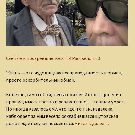
Слепые и прозревшие.
кн.2. ч.4 Рассвело гл.3
Жизнь — это чудовищная несправедливость и обман,
просто оскорбительный обман.
Конечно, само собой, весь свой век Игорь Сергеевич
прожил, мысля трезво и реалистично, — таким и умрет.
Но иногда казалось ему, что где-то там, издалека,
наблюдает за ним весело осклабившаяся шутовская
Игорь
рожа и ждет случая посмеяться.
Читать далее
→