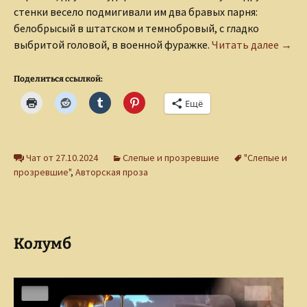
стенки весело подмигивали им два бравых парня:
белобрысый в штатском и темнобровый, с гладко
Бабу
выбритой головой, в военной фуражке.
Читать далее
→
Поделиться ссылкой:
Ещё
Чат от 27.10.2024
Слепые и прозревшие
"Слепые и
прозревшие"
,
Авторская проза
Колумб