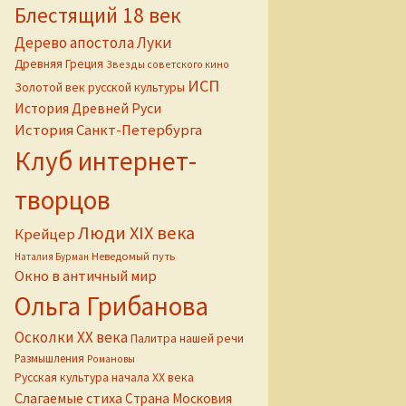
Блестящий 18 век
Дерево апостола Луки
Древняя Греция
Звезды советского кино
ИСП
Золотой век русской культуры
История Древней Руси
История Санкт-Петербурга
Клуб интернет-
творцов
лла Назимова)
Люди XIX века
Крейцер
Неведомый путь
Наталия Бурман
Окно в античный мир
Ольга Грибанова
Осколки ХХ века
Палитра нашей речи
Размышления
Романовы
Русская культура начала ХХ века
Слагаемые стиха
Страна Московия