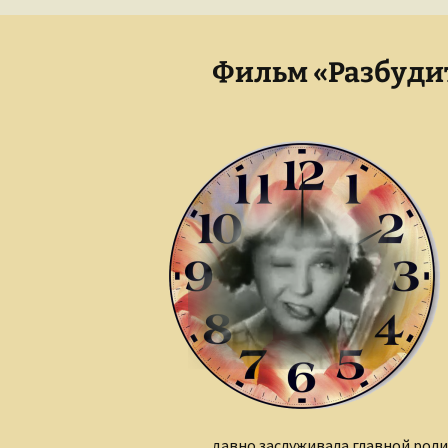
Сказки для взрослых
Палитра нашей речи
детей
Фильм «Разбудит
По следам «Слова о
полку Игореве»
Слагаемые стиха
давно заслуживала главной роли