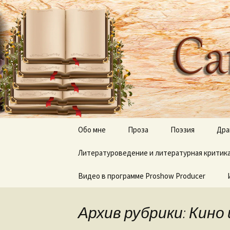
Творческое пространство
Перейти
к
содержимому
Сайт Оль
Обо мне
Проза
Поэзия
Дра
Литературоведение и литературная критик
Дерево апостола Луки
Отражения, тени 
В дебрях книжных
Видео в программе Proshow Producer
Луч и Лучина
Песни
полок
Видеоработы
Неведомый путь
О моих книгах
Архив рубрики: Кино 
Proshow Producer для
Слепые и прозревшие
Псалмы Веры Горт
новичков