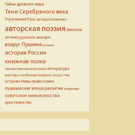
Тайны древнего мира
Тени Серебряного века
Утраченная Русь
Цитируя Экзюпери
авторская поэзия
анонсы
аптечка русского знахаря
вокруг Пушкина
история
история России
книжная полка
литература
лекарственные растения
мастера изобразительного искусства
острова Невы
православие
пушкинская эпоха
религии
рецензии
советское киноискусство
христианство