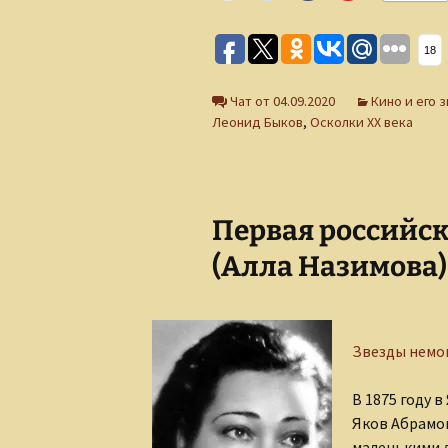
18
Чат от 04.09.2020
Кино и его 
Леонид Быков
,
Осколки ХХ века
Первая российск
(Алла Назимова)
Звезды немо
В 1875 году 
Яков Абрамов
маленькими д