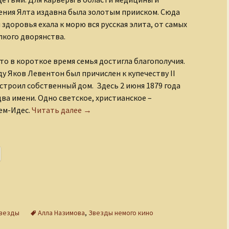
ния Ялта издавна была золотым прииском. Сюда
 здоровья ехала к морю вся русская элита, от самых
лкого дворянства.
то в короткое время семья достигла благополучия.
оду Яков Левентон был причислен к купечеству II
строил собственный дом. Здесь 2 июня 1879 года
два имени. Одно светское, христианское –
Первая российская звезда Голливуда (А
ем-Идес.
Читать далее
→
звезды
Алла Назимова
,
Звезды немого кино