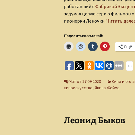
работавший с
Фабрикой Эксцент
задумал целую серию фильмов 
пионерки Леночки.
Читать дале
Поделиться ссылкой:
Ещё
13
Чат от 17.09.2020
Кино и его 
киноискусство
,
Янина Жеймо
Леонид Быков