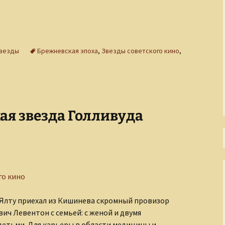
Тени Серебряного века
Утраченная Русь
звезды
Брежневская эпоха
,
Звезды советского кино
,
Фабрика эксцентриков
ая звезда Голливуда
го кино
в Ялту приехал из Кишинева скромный провизор
ич Левентон с семьей: с женой и двумя
етьми. Для карьеры в области медицины и