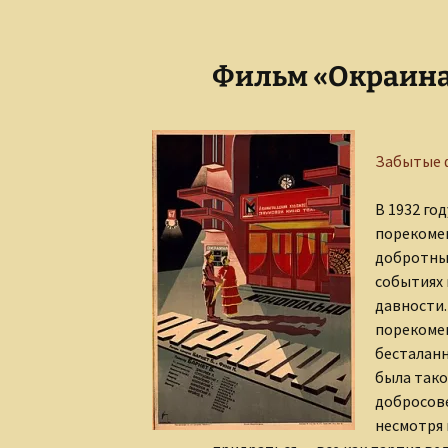
Фильм «Окраина».
Забытые
В 1932 го
порекомен
добротны
событиях 
давности.
порекомен
бесталанн
была тако
добросове
несмотря 