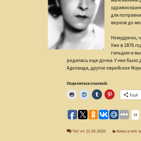
здравоохране
для поправки
верхов до ме
Немудрено, ч
Уже в 1876 г
гильдии и вы
родилась еще дочка. У нее было 
Аделаида, другое еврейское Мар
Поделиться ссылкой:
Ещё
24
Чат от 21.03.2020
Кино и его 