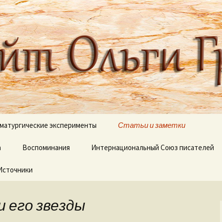
 писателя, поэта, публициста, литера
ги Грибановой
матургические эксперименты
Статьи и заметки
а
и сны
Воспоминания
Интернациональный Союз писателей
Блестящий XVIII век
Источники
Вокруг Пушкина
Вокруг Чехова
и его звезды
Детективные сюжеты