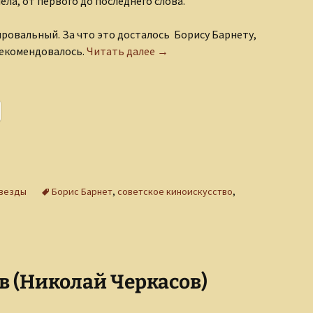
ела, от первого до последнего слова.
ровальный. За что это досталось Борису Барнету,
Фильм «Окраина». 1933 г.
рекомендовалось.
Читать далее
→
звезды
Борис Барнет
,
советское киноискусство
,
в (Николай Черкасов)