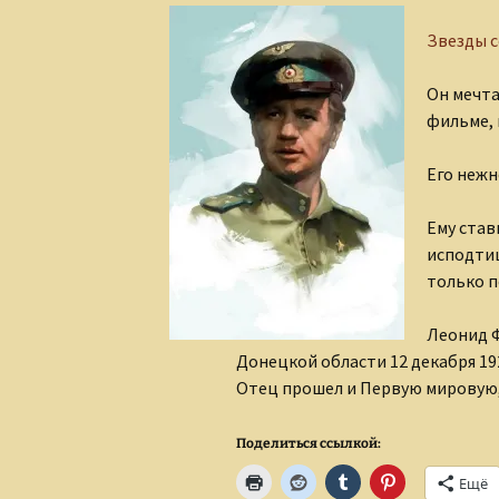
Звезды с
Он мечта
фильме, 
Его нежн
Ему став
исподтиш
только п
Леонид Ф
Донецкой области 12 декабря 192
Отец прошел и Первую мировую,
Поделиться ссылкой:
Ещё