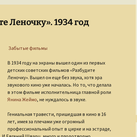
Завоеватели и
покровители
е Леночку». 1934 год
Золотой век русской
культуры
Киевская Русь
Забытые фильмы
Кино и его звезды
В 1934 году на экраны вышел один из первых
детских советских фильмов «Разбудите
Легенды о чудовищах
Леночку». Вышел он еще без звука, хотя эра
звукового кино уже началась. Но то, что делала
Мастера
изобразительного
в этом фильме исполнительница главной роли
искусства
Янина Жеймо
, не нуждалось в звуке.
Мир Древнего Египта
Гениальная травести, пришедшая в кино в 16
лет, имея за плечами уже огромный
Музыка и музыканты
профессиональный опыт в цирке и на эстраде,
. И Евгений Шварц, много и плодотворно