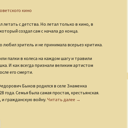
Рождение Медного
Всадника
оветского кино
Романовы
л летать с детства. Но летал только в кино, в
который создал сам с начала до конца.
Русские иконы
о любил зритель и не принимала всерьез критика.
Рюриковичи
или палки в колеса на каждом шагу и травили
С кого начинается
ка. И как всегда признали великим артистом
театр?
осле его смерти.
Сказания о
Чудотворном
едорович Быков родился в селе Знаменка
Строителе
8 года. Семья была самая простая, крестьянская.
Леонид Быков
 и гражданскую войну.
Читать далее
→
Страна Московия
Судьбы XIX века
Тайны древних миров