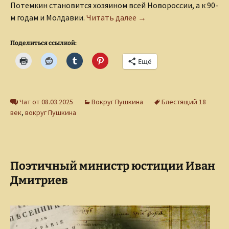
Потемкин становится хозяином всей Новороссии, а к 90-
Судьба «медной бабушки
м годам и Молдавии.
Читать далее
→
Поделиться ссылкой:
Ещё
Чат от 08.03.2025
Вокруг Пушкина
Блестящий 18
век
,
вокруг Пушкина
Поэтичный министр юстиции Иван
Дмитриев