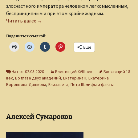
злосчастного императора человеком легкомысленным,
беспринципным и при этом крайне жадным.
Петр III и сербский скандал
Читать далее
→
Поделиться ссылкой:
Ещё
Чат от 02.03.2020
Блестящий XVIII век
Блестящий 18
век
,
Во главе двух академий
,
Екатерина II
,
Екатерина
Воронцова-Дашкова
,
Елизавета
,
Петр III: мифы и факты
Алексей Сумароков