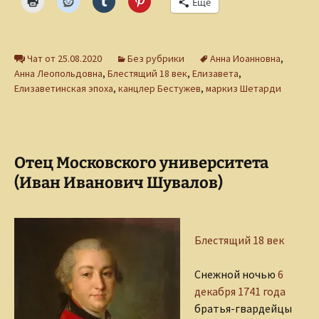
Ещё
Чат от 25.08.2020
Без рубрики
Анна Иоанновна
,
Анна Леопольдовна
,
Блестящий 18 век
,
Елизавета
,
Елизаветинская эпоха
,
канцлер Бестужев
,
маркиз Шетарди
Отец Московского университета
(Иван Иванович Шувалов)
Блестящий 18 век
Снежной ночью
6
декабря 1741 года
братья-гвардейцы