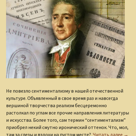
Не повезло сентиментализму в нашей отечественной
культуре. Объявленный в свое время раз и навсегда
вершиной творчества реализм бесцеремонно
растолкал по углам все прочие направления литературы
и искусства. Более того, сам термин “сентиментализм”
приобрел некий смутно иронический оттенок. Что, мол,
Поэт
там за слезы и вздохи на пустом месте?
Читать далее
→