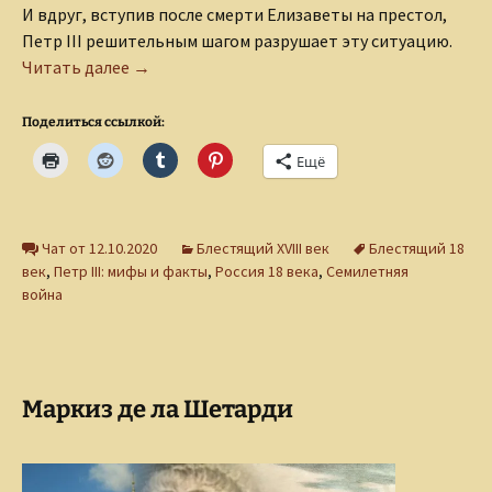
И вдруг, вступив после смерти Елизаветы на престол,
Петр III решительным шагом разрушает эту ситуацию.
Петр III в Семилетней войне
Читать далее
→
Поделиться ссылкой:
Ещё
Чат от 12.10.2020
Блестящий XVIII век
Блестящий 18
век
,
Петр III: мифы и факты
,
Россия 18 века
,
Семилетняя
война
Маркиз де ла Шетарди