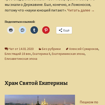
мы знали о Державине. Был, конечно, и Ломоносов,
Алексей
потому что «науки юношей питают».
Читать далее
→
Поделиться ссылкой:
Ещё
Чат от 14.01.2020
Без рубрики
Алексей Сумароков
,
Блестящий 18 век
,
Екатерина II
,
Екатерининская эпоха
,
Елизаветинская эпоха
Храм Святой Екатерины
Пешком по