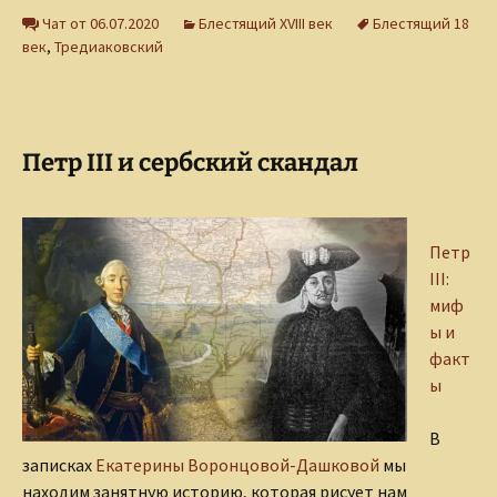
Чат от 06.07.2020
Блестящий XVIII век
Блестящий 18
век
,
Тредиаковский
Петр III и сербский скандал
Петр
III:
миф
ы и
факт
ы
В
записках
Екатерины Воронцовой-Дашковой
мы
находим занятную историю, которая рисует нам