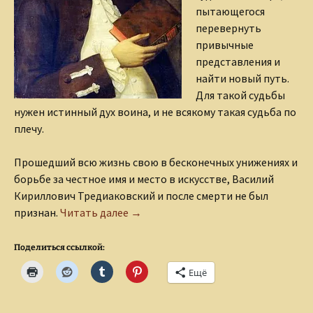
пытающегося
перевернуть
привычные
представления и
найти новый путь.
Для такой судьбы
нужен истинный дух воина, и не всякому такая судьба по
плечу.
Прошедший всю жизнь свою в бесконечных унижениях и
борьбе за честное имя и место в искусстве, Василий
Кириллович Тредиаковский и после смерти не был
Василий Тредиаковский. Начало жи
признан.
Читать далее
→
Поделиться ссылкой:
Ещё