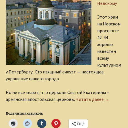
Невскому
Этот храм
на Невском
проспекте
42-44
хорошо
известен
всему
культурном
у Петербургу. Его изящный силуэт — настоящее
украшение нашего города.
Но не все знают, что церковь Святой Екатерины –
Храм Свято
армянская апостольская церковь.
Читать далее
→
Поделиться ссылкой:
Ещё