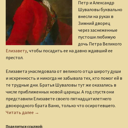
Петр и Александр
Шуваловы буквально
внесли на руках в
Зимний дворец
через заснеженные
пустоши любимую
дочь Петра Великого
Елизавету
, чтобы посадить ее на давно ждавший ее
престол.
Елизавета унаследовала от великого отца широту души
и искренность и никогда не забывала тех, кто помог ей в
те трудные дни. Братья Шуваловы тут же оказались в
числе приближенных новой царицы. А год спустя они
представили Елизавете своего пятнадцатилетнего
двоюродного брата Ваню, только что осиротевшего.
Отец Московского университета (Иван Иван
Читать далее
→
Поделиться ссылкой: