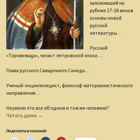
заложивший на
рубеже 17-18 веков
основы новой
русской
литературы…
Русский
«Торквемада», чекист петровской эпохи…
Глава русского Священного Синода…
Ученый-энциклопедист, философ материалистического
направления…
Неужели это все об одном и том же человеке?
Феофан Прокопович
Читать далее
→
Поделиться ссылкой: