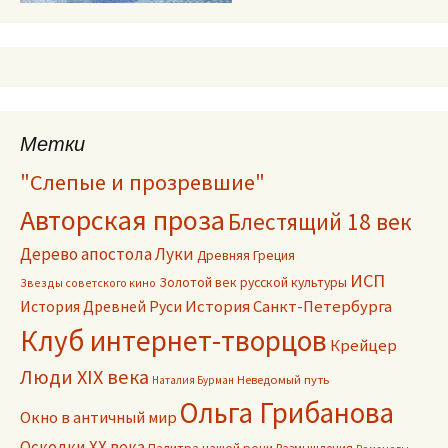
Метки
"Слепые и прозревшие"
Авторская проза
Блестящий 18 век
Дерево апостола Луки
Древняя Греция
ИСП
Золотой век русской культуры
Звезды советского кино
История Древней Руси
История Санкт-Петербурга
Клуб интернет-творцов
Крейцер
Люди XIX века
Неведомый путь
Наталия Бурман
Ольга Грибанова
Окно в античный мир
Осколки ХХ века