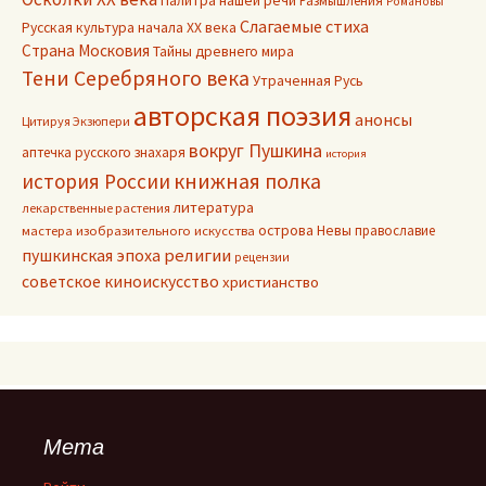
Палитра нашей речи
Размышления
Романовы
Слагаемые стиха
Русская культура начала ХХ века
Страна Московия
Тайны древнего мира
Тени Серебряного века
Утраченная Русь
авторская поэзия
анонсы
Цитируя Экзюпери
вокруг Пушкина
аптечка русского знахаря
история
книжная полка
история России
литература
лекарственные растения
острова Невы
православие
мастера изобразительного искусства
пушкинская эпоха
религии
рецензии
советское киноискусство
христианство
Мета