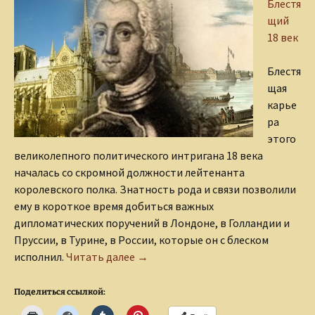
Блестя
щий
18 век
Блестя
щая
карье
ра
этого
великолепного политического интригана 18 века
началась со скромной должности лейтенанта
королевского полка. Знатность рода и связи позволили
ему в короткое время добиться важных
дипломатических поручений в Лондоне, в Голландии и
Пруссии, в Турине, в России, которые он с блеском
Маркиз де ла Шетарди
исполнил.
Читать далее
→
Поделиться ссылкой: