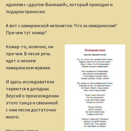
идиллия с «другом-Ванюшей», который приходил и
подарки приносил.
А вот с камаринской непонятно. Что за камаринская?
При чем тут комар?
Комар-то, конечно, ни
при чем. В песне речь
идет о некоем
камаринском мужике.
И здесь исследователи
теряются в догадках.
Версий о происхождении
этого танца и связанной
с ним песни достаточно
много.
Начнем с самых