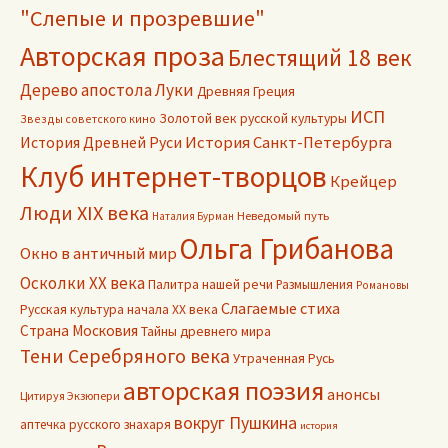
"Слепые и прозревшие"
Авторская проза
Блестящий 18 век
Дерево апостола Луки
Древняя Греция
ИСП
Золотой век русской культуры
Звезды советского кино
История Древней Руси
История Санкт-Петербурга
Клуб интернет-творцов
Крейцер
Люди XIX века
Неведомый путь
Наталия Бурман
Ольга Грибанова
Окно в античный мир
Осколки ХХ века
Палитра нашей речи
Размышления
Романовы
Слагаемые стиха
Русская культура начала ХХ века
Страна Московия
Тайны древнего мира
Тени Серебряного века
Утраченная Русь
авторская поэзия
анонсы
Цитируя Экзюпери
вокруг Пушкина
аптечка русского знахаря
история