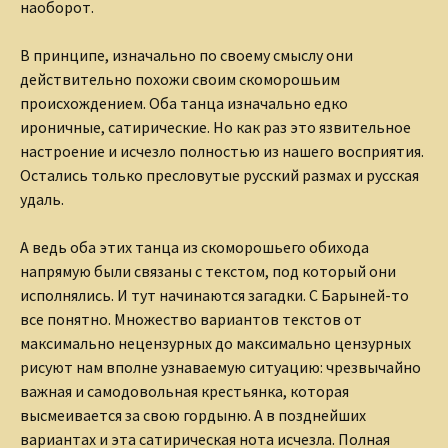
наоборот.
В принципе, изначально по своему смыслу они
действительно похожи своим скоморошьим
происхождением. Оба танца изначально едко
ироничные, сатирические. Но как раз это язвительное
настроение и исчезло полностью из нашего восприятия.
Остались только пресловутые русский размах и русская
удаль.
А ведь оба этих танца из скоморошьего обихода
напрямую были связаны с текстом, под который они
исполнялись. И тут начинаются загадки. С Барыней-то
все понятно. Множество вариантов текстов от
максимально нецензурных до максимально цензурных
рисуют нам вполне узнаваемую ситуацию: чрезвычайно
важная и самодовольная крестьянка, которая
высмеивается за свою гордыню. А в позднейших
вариантах и эта сатирическая нота исчезла. Полная