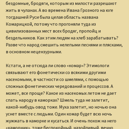
бездомные, бродяги, которым из милости разрешают
жить в чуланах. А во времена Ивана Грозного на юге
тогдашней Руси была целая область названа
Комарицкой, потому что прогоняли туда из
цивилизованных мест всех бродяг, пропойц и
бездельников. Как этим людям на хлеб зарабатывать?
Разве что народ смешить нелепыми песнями и плясками,
в основном нецензурными.
Кстати, а не отсюда ли слово «комар»? Этимологи
связывают его фонетически со всякими другими
насекомыми, в частности со шмелями, с помощью
сложных фонетических чередований и процессов. А
может, все проще? Какое из насекомых летом не дает
спать народу в каморках? Шмель туда не залетит,
какой-нибудь овод тоже. Муха залетит, но ночью она
уснет вместе с людьми. Один комар будет всю ночь
жужжать в каморке и кусаться. И очень похож на него
«каморник», тоже беспокойный, назойливый, вечно