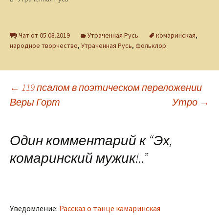
Чат от 05.08.2019
Утраченная Русь
комаринская
,
народное творчество
,
Утраченная Русь
,
фольклор
Навигация
←
119 псалом в поэтическом переложении
Веры Горт
Утро
→
по
Один комментарий к “
Эх,
записям
комаринский мужик!..
”
Уведомление:
Рассказ о танце камаринская