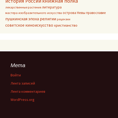
книжная полка
история России
литература
лекарственные растения
острова Невы
православие
мастера изобразительного искусства
пушкинская эпоха
религии
рецензии
советское киноискусство
христианство
Мета
Войти
Лента записей
Лента комментариев
WordPress.org