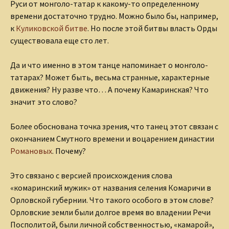
Руси от монголо-татар к какому-то определенному
времени достаточно трудно. Можно было бы, например,
к
Куликовской битве
. Но после этой битвы власть Орды
существовала еще сто лет.
Да и что именно в этом танце напоминает о монголо-
татарах? Может быть, весьма странные, характерные
движения? Ну разве что… А почему Камаринская? Что
значит это слово?
Более обоснована точка зрения, что танец этот связан с
окончанием Смутного времени и воцарением династии
Романовых
. Почему?
Это связано с версией происхождения слова
«комаринский мужик» от названия селения Комаричи в
Орловской губернии. Что такого особого в этом слове?
Орловские земли были долгое время во владении Речи
Посполитой, были личной собственностью, «камарой»,