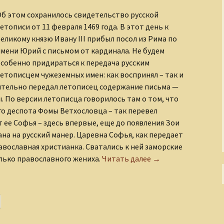
б этом сохранилось свидетельство русской
етописи от 11 февраля 1469 года. В этот день к
еликому князю Ивану III прибыл посол из Рима по
мени Юрий с письмом от кардинала. Не будем
собенно придираться к передача русским
етописцем чужеземных имен: как воспринял – так и
зительно передал летописец содержание письма —
ы. По версии летописца говорилось там о том, что
го деспота Фомы Ветхословца – так перевел
т ее Софья – здесь впервые, еще до появления Зои
ана на русский манер. Царевна Софья, как передает
авославная христианка. Сватались к ней заморские
Греческая невеста 
олько православного жениха.
Читать далее
→