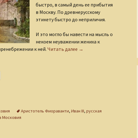
быстро, в самый день ее прибытия
Рождение Медного
Всадника
в Москву. По древнерусскому
этикету быстро до неприличия.
Романовы
И это могло бы навести на мысль о
Русские иконы
некоем неуважении жениха к
Софья Палеолог в Москов
пренебрежении к ней.
Читать далее
→
Рюриковичи
С кого начинается
театр?
Сказания о
Чудотворном
Строителе
Страна Московия
ковия
Аристотель Фиораванти
,
Иван III
,
русская
а Московия
Судьбы XIX века
Тайны древних миров