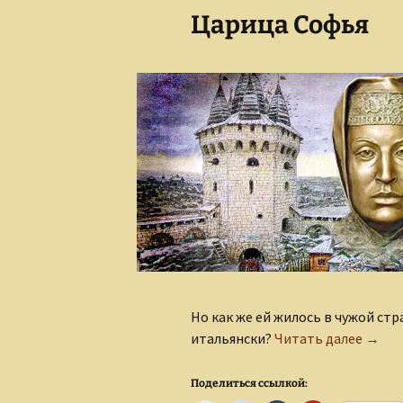
Царица Софья
Сказки для взрослых
детей
Но как же ей жилось в чужой стр
Цари
итальянски?
Читать далее
→
Поделиться ссылкой: