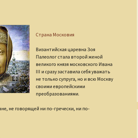
Завоеватели и
покровители
По след
полку И
Золотой век русской
культуры
Слагаем
Страна Московия
Киевская Русь
Византийская царевна Зоя
Палеолог стала второй женой
Кино и его звезды
великого князя московского Ивана
III и сразу заставила себя уважать
Легенды о чудовищах
не только супруга, но и всю Москву
своими европейскими
Мастера
изобразительного
преобразованиями.
искусства
ане, не говорящей ни по-гречески, ни по-
Мир Древнего Египта
ца Софья
Музыка и музыканты