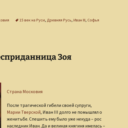
ковия
15 век на Руси
,
Древняя Русь
,
Иван III
,
Софья
есприданница Зоя
Страна Московия
После трагической гибели своей супруги,
Марии Тверской
, Иван III долго не помышлял о
женитьбе. Спешить ему было уже некуда – рос
наследник Иван. Да и великая княгиня имелась –