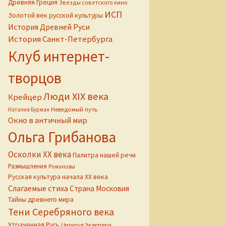
Древняя Греция
Звезды советского кино
ИСП
Золотой век русской культуры
История Древней Руси
История Санкт-Петербурга
Клуб интернет-
творцов
Люди XIX века
Крейцер
Неведомый путь
Наталия Бурман
Окно в античный мир
Ольга Грибанова
Осколки ХХ века
Палитра нашей речи
Размышления
Романовы
Русская культура начала ХХ века
Слагаемые стиха
Страна Московия
Тайны древнего мира
Тени Серебряного века
Утраченная Русь
Цитируя Экзюпери