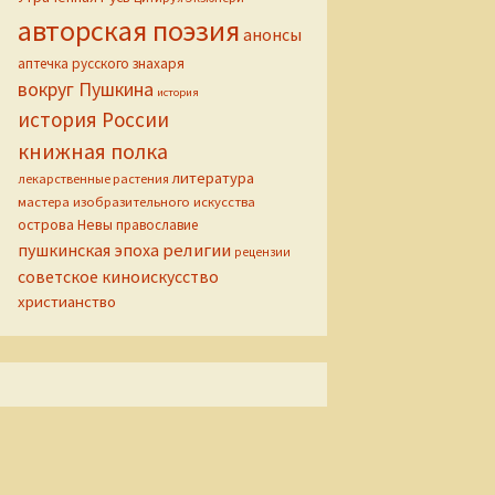
авторская поэзия
анонсы
аптечка русского знахаря
вокруг Пушкина
история
история России
книжная полка
литература
лекарственные растения
мастера изобразительного искусства
острова Невы
православие
пушкинская эпоха
религии
рецензии
советское киноискусство
христианство
Софья Палеолог