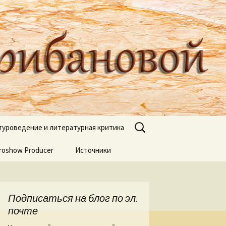
туроведа Ольги Грибановой
Найти:
туроведение и литературная критика
roshow Producer
ях книжных
Источники
книгах
я
Подписаться на блог по эл.
 Веры Горт
почте
а нашей речи