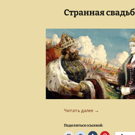
Странная свадьба
Странная свадьба И
Читать далее
→
Поделиться ссылкой: