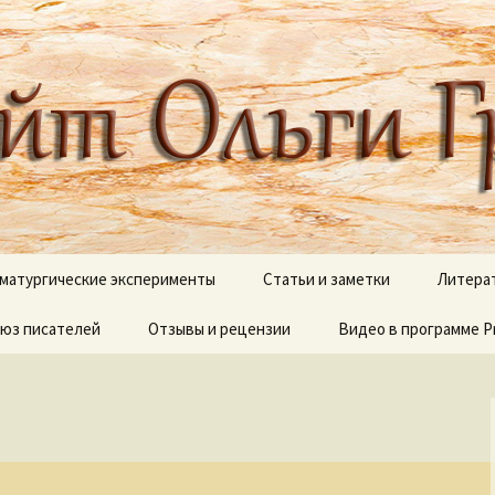
 писателя, поэта, публициста, литера
ги Грибановой
матургические эксперименты
Статьи и заметки
Литера
юз писателей
и сны
Отзывы и рецензии
Блестящий XVIII век
Видео в программе P
В дебр
полок
Вокруг Пушкина
Видеоработы
О моих 
Вокруг Чехова
Proshow Producer дл
новичков
Псалмы
Детективные сюжеты
Палитр