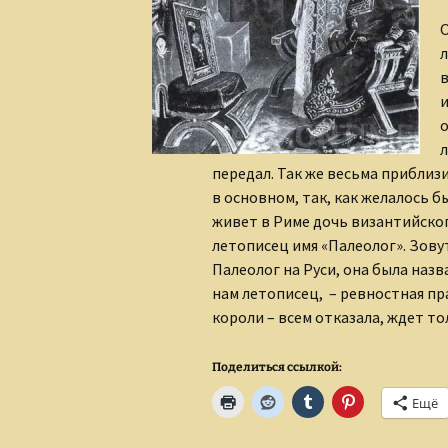
О
л
в
и
о
л
передал. Так же весьма прибли
в основном, так, как желалось б
живет в Риме дочь византийско
летописец имя «Палеолог». Зову
Палеолог на Руси, она была назв
нам летописец, – ревностная пр
короли – всем отказала, ждет т
Поделиться ссылкой:
Ещё