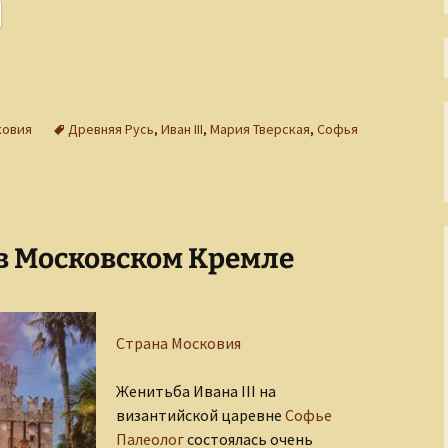
Непостижимая Индия
Окно в античный мир
Окольные пути
христианства
ковия
Древняя Русь
,
Иван III
,
Мария Тверская
,
Софья
Осколки XX века
Острова моего города
Пиратские истории
в Московском Кремле
По страницам
Священного Писания
Страна Московия
Прогулки по
Петербургу
Женитьба Ивана III на
Размышления о
византийской царевне
Софье
несъедобном
Палеолог
состоялась очень