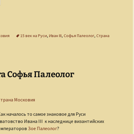
ковия
15 век на Руси
,
Иван III
,
Софья Палеолог
,
Страна
та Софья Палеолог
Страна Московия
ак началось то самое знаковое для Руси
ватовство Ивана III к наследнице византийских
императоров
Зое Палеолог
?