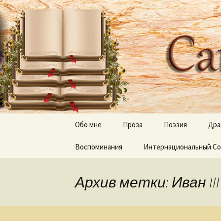
Творческое пространство
Перейти
к
содержимому
Сайт Оль
Обо мне
Проза
Поэзия
Дра
Воспоминания
Дерево апостола Луки
Интернациональный Со
Отражения, тени 
Луч и Лучина
Песни
Архив метки: Иван III
Неведомый путь
Слепые и прозревшие