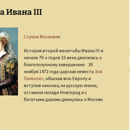
 Ивана III
Тени Серебряного века
Утраченная Русь
Страна Московия
Фабрика эксцентриков
История второй женитьбы Ивана III в
начале 70-х годов 15 века двигалась к
благополучному завершению. 30
ноября 1472 года царская невеста
Зоя
Палеолог
, объехав всю Европу и
вступив наконец на русскую землю,
оставила позади Новгород и с
богатыми дарами двинулась к Москве.
вана III