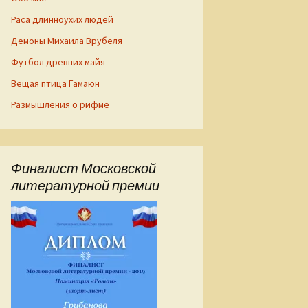
Раса длинноухих людей
Демоны Михаила Врубеля
Футбол древних майя
Вещая птица Гамаюн
Размышления о рифме
ском Кремле
Финалист Московской
литературной премии