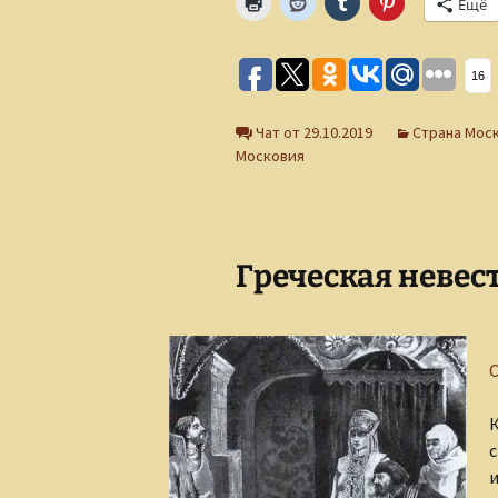
Ещё
16
Чат от 29.10.2019
Страна Мос
Московия
Греческая невес
К
с