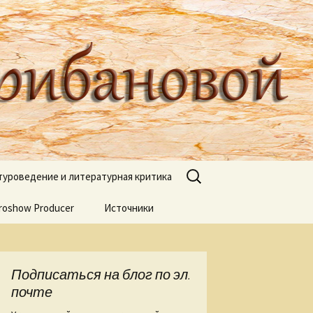
туроведа Ольги Грибановой
Найти:
туроведение и литературная критика
roshow Producer
ях книжных
Источники
книгах
я
Подписаться на блог по эл.
 Веры Горт
почте
а нашей речи