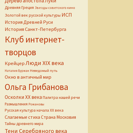
Дерево апостола Луки
Древняя Греция
Звезды советского кино
ИСП
Золотой век русской культуры
История Древней Руси
История Санкт-Петербурга
Клуб интернет-
творцов
Люди XIX века
Крейцер
Неведомый путь
Наталия Бурман
Окно в античный мир
Ольга Грибанова
Осколки ХХ века
Палитра нашей речи
Размышления
Романовы
Русская культура начала ХХ века
Слагаемые стиха
Страна Московия
Тайны древнего мира
Тени Серебряного века