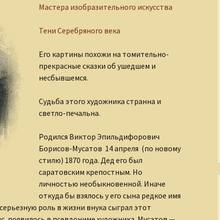
Мастера изобразительного искусства
Завоеватели и
покровители
По след
полку И
Тени Серебряного века
Золотой век русской
культуры
Слагаем
Его картины похожи на томительно-
прекрасные сказки об ушедшем и
Киевская Русь
несбывшемся.
Кино и его звезды
Судьба этого художника странна и
светло-печальна.
Легенды о чудовищах
Родился Виктор Эпильдифорович
Мастера
изобразительного
Борисов-Мусатов 14 апреля (по новому
искусства
стилю) 1870 года.
Дед его был
саратовским крепостным. Но
Мир Древнего Египта
личностью необыкновенной. Иначе
откуда бы взялось у его сына редкое имя
Музыка и музыканты
серьезную роль в жизни внука сыграл этот
ис, появилось в псевдониме художника. Мусатов —