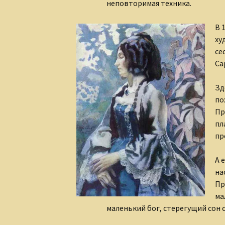
неповторимая техника.
В 
ху
се
Са
Зд
по
Пр
пл
пр
А 
на
Пр
ма
маленький бог, стерегущий сон 