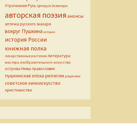
Утраченная Русь
Цитируя Экзюпери
авторская поэзия
анонсы
аптечка русского знахаря
вокруг Пушкина
история
история России
книжная полка
литература
лекарственные растения
мастера изобразительного искусства
острова Невы
православие
пушкинская эпоха
религии
рецензии
советское киноискусство
христианство