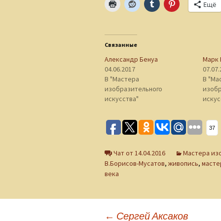
Ещё
Связанные
Александр Бенуа
Марк 
04.06.2017
07.07
В "Мастера
В "Ма
изобразительного
изобр
искусства"
искус
37
Чат от 14.04.2016
Мастера из
В.Борисов-Мусатов
,
живопись
,
масте
века
←
Сергей Аксаков