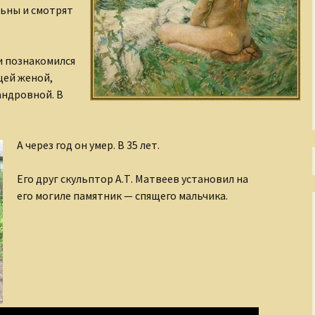
льны и смотрят
Тени Серебряного века
Утраченная Русь
и познакомился
щей женой,
Фабрика эксцентриков
андровной. В
А через год он умер. В 35 лет.
Его друг скульптор А.Т. Матвеев установил на
его могиле памятник — спящего мальчика.