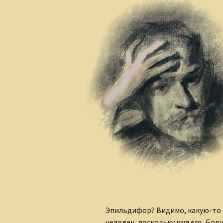
Сказки для взрослых
детей
Эпильдифор? Видимо, какую-то 
человек, поскольку имя его, Бор