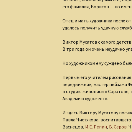
его фамилия, Борисов — по имен
Отец и мать художника после о
удалось получить удачную службу
Виктор Мусатов с самого детств
В три года он очень неудачно у
Но художником ему суждено был
Первым его учителем рисования
передвижник, мастер пейзажа Ф
в студию живописи в Саратове, 
Академию художеств.
И здесь Виктору Мусатову посча
Павла Чистякова, воспитавшего 
Васнецов,
И.Е. Репин
,
В. Серов
. 