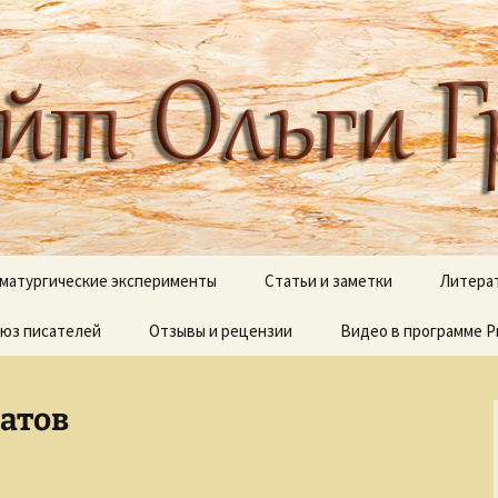
 писателя, поэта, публициста, литера
ги Грибановой
матургические эксперименты
Статьи и заметки
Литера
юз писателей
и сны
Отзывы и рецензии
Блестящий XVIII век
Видео в программе P
В дебр
полок
Вокруг Пушкина
Видеоработы
О моих 
сатов
Вокруг Чехова
Proshow Producer дл
новичков
Псалмы
Детективные сюжеты
Палитр