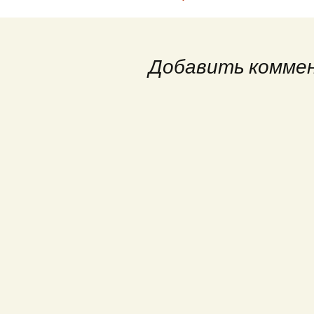
Навигация
по
Добавить комме
записям