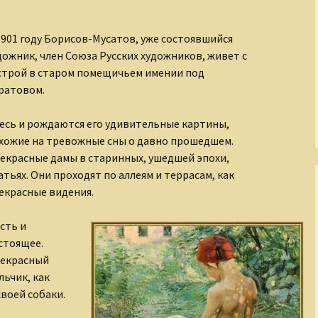
Рождение Медного
Всадника
1901 году Борисов-Мусатов, уже состоявшийся
дожник, член Союза Русских художников, живет с
Романовы
строй в старом помещичьем имении под
Русские иконы
ратовом.
Рюриковичи
есь и рождаются его удивительные картины,
хожие на тревожные сны о давно прошедшем.
С кого начинается
екрасные дамы в старинных, ушедшей эпохи,
театр?
атьях. Они проходят по аллеям и террасам, как
екрасные видения.
Сказания о
Чудотворном
Строителе
есть и
стоящее.
Страна Московия
екрасный
льчик, как
Судьбы XIX века
своей собаки.
Тайны древних миров