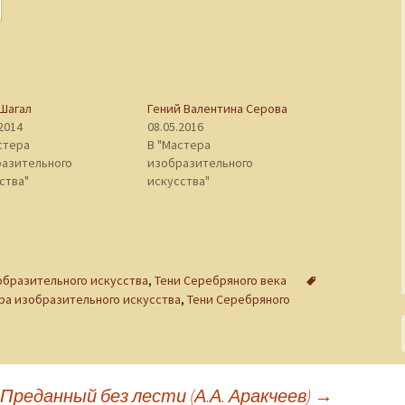
Шагал
Гений Валентина Серова
.2014
08.05.2016
стера
В "Мастера
азительного
изобразительного
ства"
искусства"
образительного искусства
,
Тени Серебряного века
ра изобразительного искусства
,
Тени Серебряного
Преданный без лести (А.А. Аракчеев)
→