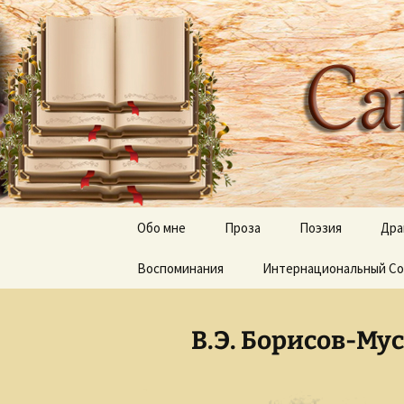
Творческое пространство
Перейти
к
содержимому
Сайт Оль
Обо мне
Проза
Поэзия
Дра
Воспоминания
Дерево апостола Луки
Интернациональный Со
Отражения, тени 
Луч и Лучина
Песни
В.Э. Борисов-Му
Неведомый путь
Слепые и прозревшие