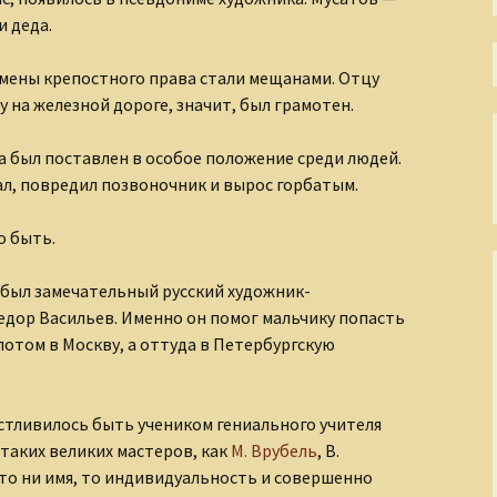
Непостижимая Индия
и деда.
Окно в античный мир
тмены крепостного права стали мещанами. Отцу
Окольные пути
 на железной дороге, значит, был грамотен.
христианства
а был поставлен в особое положение среди людей.
Осколки XX века
пал, повредил позвоночник и вырос горбатым.
Острова моего города
о быть.
Пиратские истории
 был замечательный русский художник-
едор Васильев. Именно он помог мальчику попасть
По страницам
Священного Писания
потом в Москву, а оттуда в Петербургскую
Прогулки по
Петербургу
стливилось быть учеником гениального учителя
таких великих мастеров, как
М. Врубель
, В.
Размышления о
несъедобном
Что ни имя, то индивидуальность и совершенно