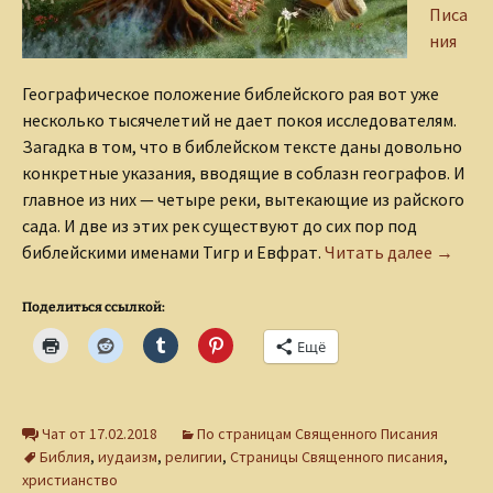
Писа
ния
Географическое положение библейского рая вот уже
несколько тысячелетий не дает покоя исследователям.
Загадка в том, что в библейском тексте даны довольно
конкретные указания, вводящие в соблазн географов. И
главное из них — четыре реки, вытекающие из райского
сада. И две из этих рек существуют до сих пор под
Реки р
библейскими именами Тигр и Евфрат.
Читать далее
→
Поделиться ссылкой:
Ещё
Чат от 17.02.2018
По страницам Священного Писания
Библия
,
иудаизм
,
религии
,
Страницы Священного писания
,
христианство