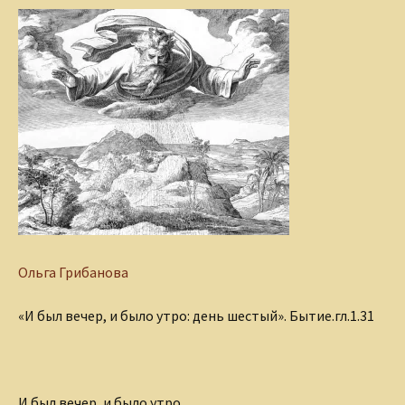
Ольга Грибанова
«И был вечер, и было утро: день шестый». Бытие.гл.1.31
И был вечер, и было утро…