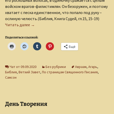
его роскошных волосах, в одиночку сражается с целым
войском врагов-филистимлян. Он безоружен, и поэтому
хватает с песка единственное, что попало под руку –
ослиную челюсть.(Библия, Книга Судей, гл.15, 15-19)
Ослиная челюсть
Читать далее
→
Поделиться ссылкой:
Ещё
Чат от 09.09.2020
Без рубрики
Авраам
,
Агарь
,
Библия
,
Ветхий Завет
,
По страницам Священного Писания
,
Самсон
День Творения