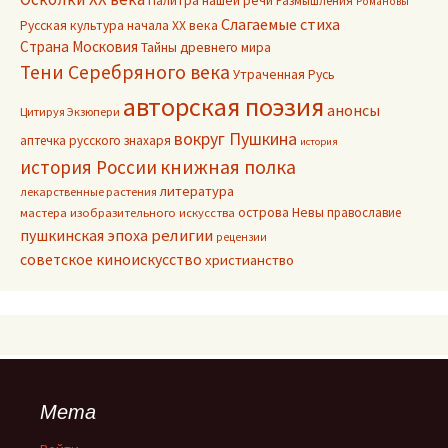
Палитра нашей речи
Размышления
Романовы
Слагаемые стиха
Русская культура начала ХХ века
Страна Московия
Тайны древнего мира
Тени Серебряного века
Утраченная Русь
авторская поэзия
анонсы
Цитируя Экзюпери
вокруг Пушкина
аптечка русского знахаря
история
книжная полка
история России
литература
лекарственные растения
острова Невы
православие
мастера изобразительного искусства
пушкинская эпоха
религии
рецензии
советское киноискусство
христианство
Мета