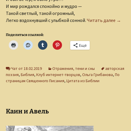
И мир рождался спокойно и мудро —
Такой светлый, такой огромный,
День Т
Легко вздохнувший с улыбкой сонной.
Читать далее
→
Поделиться ссылкой:
Ещё
Чат от 18.02.2019
Отражения, тени и сны
авторская
поэзия
,
Библия
,
Клуб интернет-творцов
,
Ольга Грибанова
,
По
страницам Священного Писания
,
Цитата из Библии
Каин и Авель