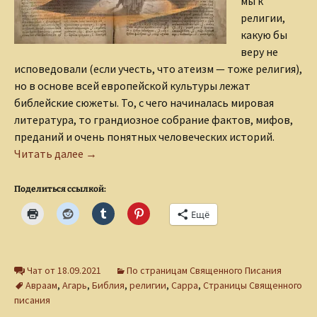
мы к
религии,
какую бы
веру не
исповедовали (если учесть, что атеизм — тоже религия),
но в основе всей европейской культуры лежат
библейские сюжеты. То, с чего начиналась мировая
литература, то грандиозное собрание фактов, мифов,
преданий и очень понятных человеческих историй.
Сара и Агарь — героини библейской мелодра
Читать далее
→
Поделиться ссылкой:
Ещё
Чат от 18.09.2021
По страницам Священного Писания
Авраам
,
Агарь
,
Библия
,
религии
,
Сарра
,
Страницы Священного
писания