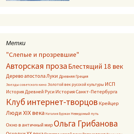
Метки
"Слепые и прозревшие"
Авторская проза
Блестящий 18 век
Дерево апостола Луки
Древняя Греция
ИСП
Золотой век русской культуры
Звезды советского кино
История Древней Руси
История Санкт-Петербурга
Клуб интернет-творцов
Крейцер
Люди XIX века
Неведомый путь
Наталия Бурман
Ольга Грибанова
Окно в античный мир
Осколки ХХ века