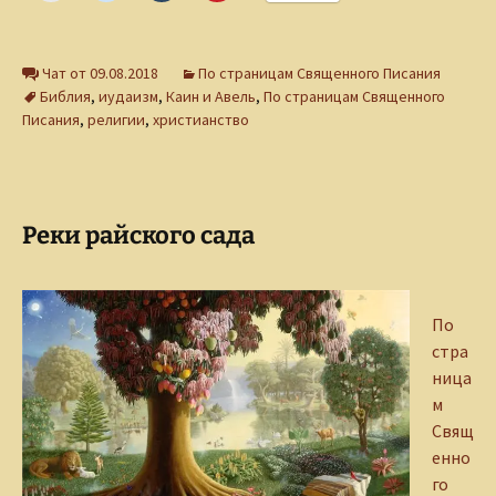
Чат от 09.08.2018
По страницам Священного Писания
Библия
,
иудаизм
,
Каин и Авель
,
По страницам Священного
Писания
,
религии
,
христианство
Реки райского сада
По
стра
ница
м
Свящ
енно
го