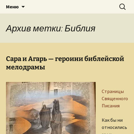
Творческое пространство писателя,
Перейти
Найти:
Сайт Ольги Грибановой
Меню
к
поэта, публициста, литературоведа
содержимому
Ольги Грибановой
Архив метки: Библия
Сара и Агарь — героини библейской
мелодрамы
Страницы
Священного
Писания
Как бы ни
относились