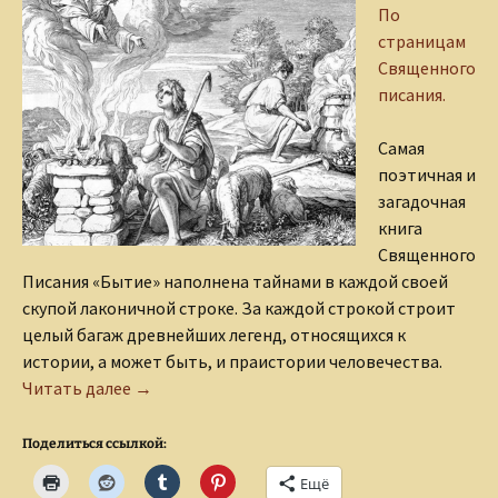
По
страницам
Священного
писания.
Самая
поэтичная и
загадочная
книга
Священного
Писания «Бытие» наполнена тайнами в каждой своей
скупой лаконичной строке. За каждой строкой строит
целый багаж древнейших легенд, относящихся к
истории, а может быть, и праистории человечества.
Каин и Авель
Читать далее
→
Поделиться ссылкой:
Ещё