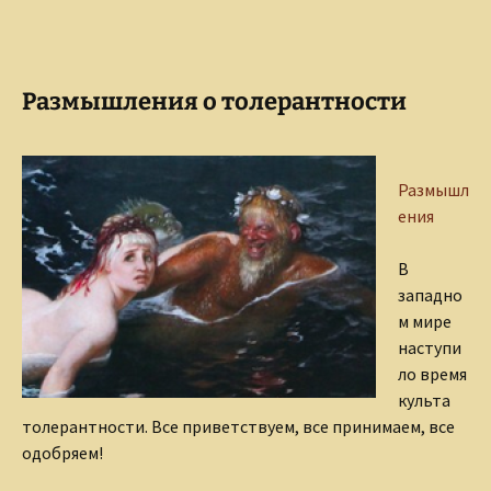
Размышления о толерантности
Размышл
ения
В
западно
м мире
наступи
ло время
культа
толерантности. Все приветствуем, все принимаем, все
одобряем!