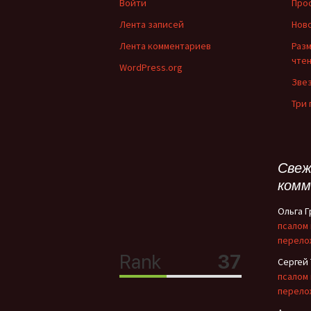
Войти
Про
Лента записей
Нов
Лента комментариев
Раз
чте
WordPress.org
Зве
Три
Свеж
комм
Ольга 
псалом
перело
Сергей
псалом
перело