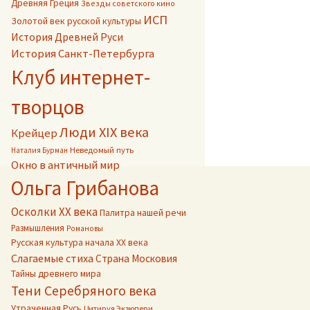
Древняя Греция
Звезды советского кино
ИСП
Золотой век русской культуры
История Древней Руси
История Санкт-Петербурга
Клуб интернет-
творцов
Люди XIX века
Крейцер
Неведомый путь
Наталия Бурман
Окно в античный мир
Ольга Грибанова
Осколки ХХ века
Палитра нашей речи
Размышления
Романовы
Русская культура начала ХХ века
Слагаемые стиха
Страна Московия
Тайны древнего мира
Тени Серебряного века
Утраченная Русь
Цитируя Экзюпери