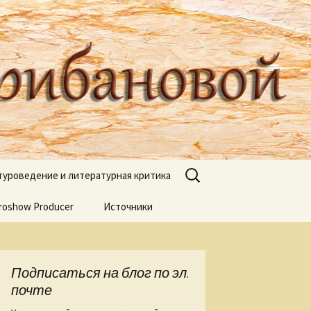
туроведа Ольги Грибановой
Найти:
туроведение и литературная критика
roshow Producer
ях книжных
Источники
книгах
я
Подписаться на блог по эл.
 Веры Горт
почте
а нашей речи