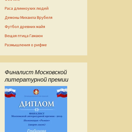
Раса длинноухих людей
Демоны Михаила Врубеля
Футбол древних майя
Вещая птица Гамаюн
Размышления о рифме
Финалист Московской
литературной премии