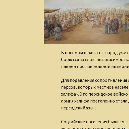
Сказки для взрослых
детей
В восьмом веке этот народ уже 
борются за свою независимость.
племен против мощной империи,
Для подавления сопротивления
персов, которых местное населе
халифа». Это персидское войско
армия халифа постепенно стала д
персидский язык.
Согдийские поселения были сме
женщины стали собственностью 