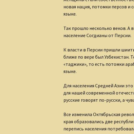
новая нация, потомки персов и 
языке.
Так прошло несколько веков. А 
население Согдианы от Персии.
К власти в Персии пришли шииты
ближе по вере был Узбекистан. Т
«таджики», то есть потомки ара
языке.
Для населения Средней Азии это 
для нашей современной отечеств
русские говорят по-русски, а чу
Все изменила Октябрьская рево
края образовались две республик
перепись населения потребовал