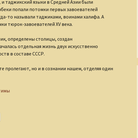
, и таджикский языки в Средней Азии были
Рождение Медного
узбеки попали потомки первых завоевателей
Всадника
огда-то называли таджиками, воинами халифа. А
мки тюрок-завоевателей
XV
века.
Романовы
Русские иконы
ик, определены столицы, создан
ачалась отдельная жизнь двух искусственно
Рюриковичи
ств в составе СССР.
С кого начинается
те пролегают, но и в сознании нашем, отделяя один
театр?
Сказания о
Чудотворном
тимы
Строителе
Страна Московия
Судьбы XIX века
Тайны древних миров