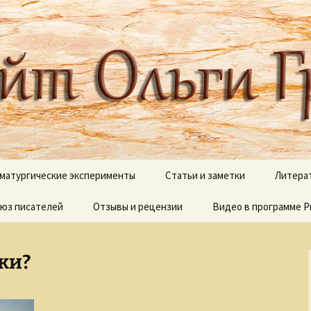
 писателя, поэта, публициста, литера
ги Грибановой
матургические эксперименты
Статьи и заметки
Литера
юз писателей
и сны
Отзывы и рецензии
Блестящий XVIII век
Видео в программе P
В дебр
полок
Вокруг Пушкина
Видеоработы
О моих 
ки?
Вокруг Чехова
Proshow Producer дл
новичков
Псалмы
Детективные сюжеты
Палитр