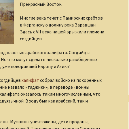
Прекрасный Восток.
Завоеватели и
покровители
По след
полку И
Многие века течет с Памирских хребтов
в Ферганскую долину река Заравшан.
Золотой век русской
культуры
Слагаем
Здесь с
VII
века нашей эры жили племена
согдийцев.
Киевская Русь
под властью арабского халифата. Согдийцы
Кино и его звезды
 Но что могут сделать несколько разобщенных
 уже покорившей Европу и Азию?
Легенды о чудовищах
 согдийцев
халифат
собрал войско из покоренных
Мастера
изобразительного
ние назвало «таджики», в переводе «воины
искусства
 халифата оказалось таким многочисленным, что
вуязычной. В ходу был как арабский, так и
Мир Древнего Египта
Музыка и музыканты
тены. Мужчины уничтожены, дети проданы,
победителей. Так появилась на земле Согдианы