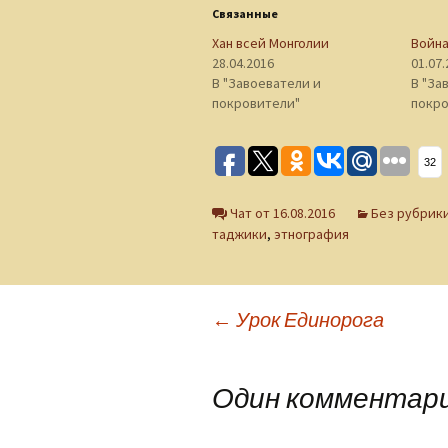
Связанные
Хан всей Монголии
Война
28.04.2016
01.07
В "Завоеватели и
В "За
покровители"
покро
32
Чат от 16.08.2016
Без рубрик
таджики
,
этнография
Навигация
←
Урок Единорога
по
Один комментарий