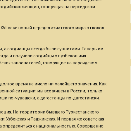
Непостижимая Индия
согдийских женщин, говорящая на персидском
Окно в античный мир
Окольные пути
в
XVI
веке новый передел азиатского мира отколол
христианства
Осколки XX века
, а согдианцы всегда были суннитами. Теперь им
огда и получили согдийцы от узбеков имя
Острова моего города
бских завоевателей, говорящие на персидском
Пиратские истории
долгое время не имело ни малейшего значения. Как
По страницам
Священного Писания
енной ситуации: мы все живем в России, только
ваши по-чувашски, а дагестанцы по-дагестански.
Прогулки по
Петербургу
люция. На территории бывшего Туркестанского
и: Узбекская и Таджикская. И первая же советская
Размышления о
несъедобном
а определиться с национальностью. Совершенно