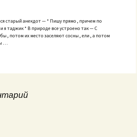
ся старый анекдот — * Пишу прямо , причем по
 я таджик * В природе все устроено так — С
бы , потом их место заселяют сосны , ели , а потом
зы …
нтарий