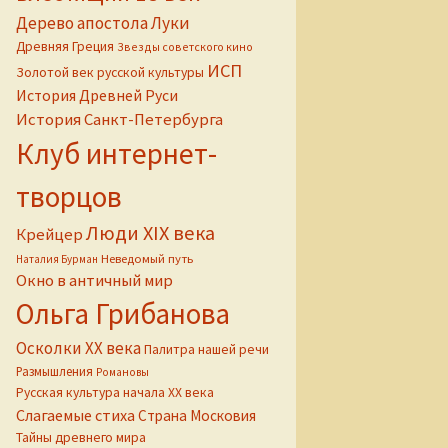
Дерево апостола Луки
Древняя Греция
Звезды советского кино
ИСП
Золотой век русской культуры
История Древней Руси
История Санкт-Петербурга
Клуб интернет-
творцов
Люди XIX века
Крейцер
Неведомый путь
Наталия Бурман
Окно в античный мир
Ольга Грибанова
Осколки ХХ века
Палитра нашей речи
Размышления
Романовы
Русская культура начала ХХ века
Слагаемые стиха
Страна Московия
Тайны древнего мира