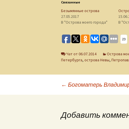
Связанные
Безымянные острова
Остр
27.05.2017
15.06
В "Острова моего города"
В "Ос
23
Чат от 06.07.2014
Острова мое
Петербурга
,
острова Невы
,
Петропав
Навигация
←
Богоматерь Владими
по
Добавить комме
записям