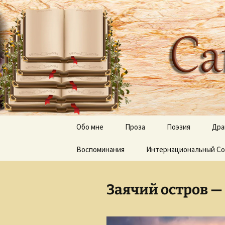
Творческое пространство
Перейти
к
содержимому
Сайт Оль
Обо мне
Проза
Поэзия
Дра
Воспоминания
Дерево апостола Луки
Интернациональный Со
Отражения, тени 
Луч и Лучина
Песни
Заячий остров —
Неведомый путь
Слепые и прозревшие