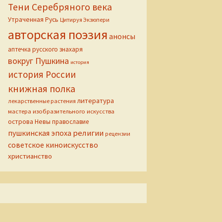
Тени Серебряного века
Утраченная Русь
Цитируя Экзюпери
авторская поэзия
анонсы
аптечка русского знахаря
вокруг Пушкина
история
история России
книжная полка
литература
лекарственные растения
мастера изобразительного искусства
острова Невы
православие
пушкинская эпоха
религии
рецензии
советское киноискусство
христианство