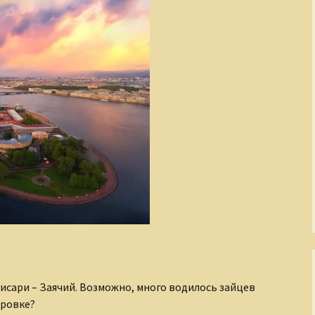
Завоеватели и
покровители
По след
полку И
Золотой век русской
культуры
Слагаем
Киевская Русь
Кино и его звезды
Легенды о чудовищах
Мастера
изобразительного
искусства
Мир Древнего Египта
Музыка и музыканты
исари – Заячий. Возможно, много водилось зайцев
тровке?