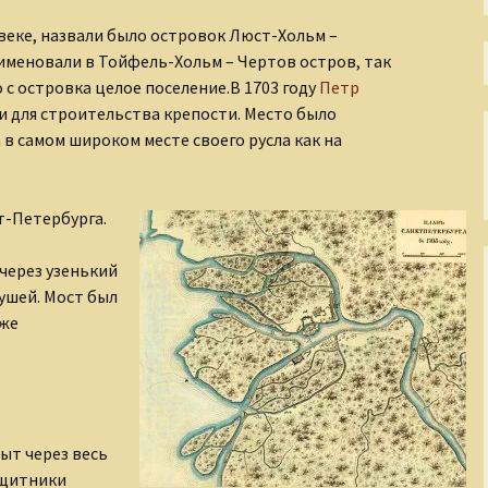
Непостижимая Индия
 веке, назвали было островок Люст-Хольм –
Окно в античный мир
именовали в Тойфель-Хольм – Чертов остров, так
 с островка целое поселение.
В 1703 году
Петр
Окольные пути
и для строительства крепости. Место было
христианства
 в самом широком месте своего русла как на
Осколки XX века
Острова моего города
т-Петербурга.
Пиратские истории
через узенький
ушей. Мост был
По страницам
зже
Священного Писания
Прогулки по
Петербургу
Размышления о
ыт через весь
несъедобном
ащитники