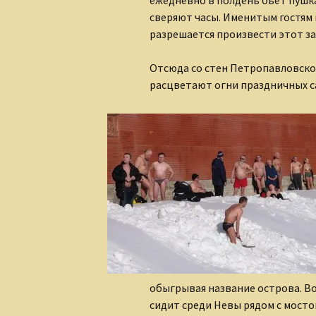
ежедневно в полдень бьет пушк
сверяют часы. Именитым гостям 
разрешается произвести этот за
Отсюда со стен Петропавловско
расцветают огни праздничных с
обыгрывая название острова. Во
сидит среди Невы рядом с мосто