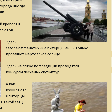
а, и питерцы
города иногда
Тени Серебряного века
лп.
Утраченная Русь
й крепости
алютов.
Фабрика эксцентриков
Здесь
загорают фанатичные питерцы, лишь только
проглянет мартовское солнце.
Здесь на пляже по традиции проводятся
конкурсы песчаных скульптур.
А как
изощряютс
я питерцы,
т такой заяц
м.