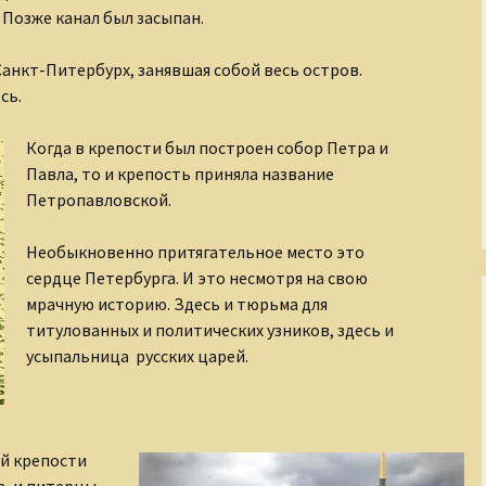
 Позже канал был засыпан.
Рождение Медного
Всадника
анкт-Питербурх, занявшая собой весь остров.
Романовы
сь.
Русские иконы
Когда в крепости был построен собор Петра и
Павла, то и крепость приняла название
Рюриковичи
Петропавловской.
С кого начинается
театр?
Необыкновенно притягательное место это
сердце Петербурга. И это несмотря на свою
Сказания о
мрачную историю. Здесь и тюрьма для
Чудотворном
титулованных и политических узников, здесь и
Строителе
усыпальница русских царей.
Страна Московия
Судьбы XIX века
й крепости
Тайны древних миров