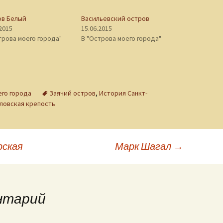
ов Белый
Васильевский остров
.2015
15.06.2015
трова моего города"
В "Острова моего города"
го города
Заячий остров
,
История Санкт-
ловская крепость
рская
Марк Шагал
→
нтарий