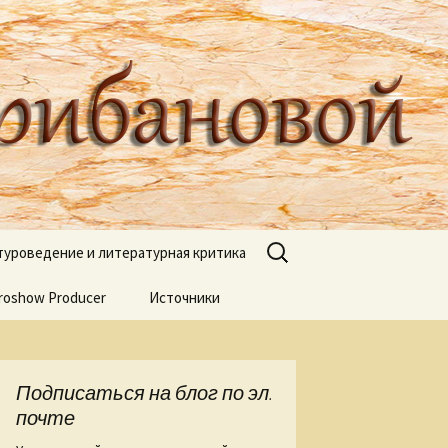
туроведа Ольги Грибановой
Найти:
туроведение и литературная критика
roshow Producer
ях книжных
Источники
книгах
я
Подписаться на блог по эл.
 Веры Горт
почте
а нашей речи