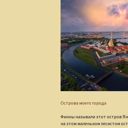
Сказки для взрослых
детей
Острова моего города
Финны называли этот остров Ян
на этом маленьком лесистом ос