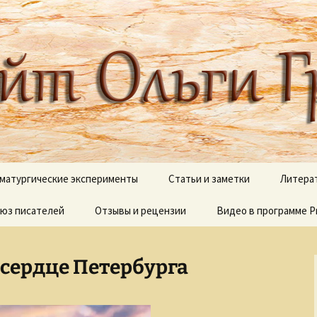
 писателя, поэта, публициста, литера
ги Грибановой
матургические эксперименты
Статьи и заметки
Литера
юз писателей
и сны
Отзывы и рецензии
Блестящий XVIII век
Видео в программе P
В дебр
полок
Вокруг Пушкина
Видеоработы
О моих 
 сердце Петербурга
Вокруг Чехова
Proshow Producer дл
новичков
Псалмы
Детективные сюжеты
Палитр