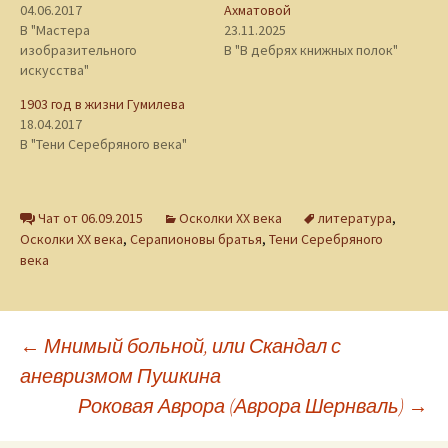
04.06.2017
Ахматовой
В "Мастера
23.11.2025
изобразительного
В "В дебрях книжных полок"
искусства"
1903 год в жизни Гумилева
18.04.2017
В "Тени Серебряного века"
Чат от 06.09.2015
Осколки XX века
литература
,
Осколки ХХ века
,
Серапионовы братья
,
Тени Серебряного
века
Навигация
←
Мнимый больной, или Скандал с
аневризмом Пушкина
Роковая Аврора (Аврора Шернваль)
→
по