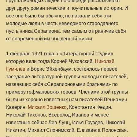
Группа молодых людей по очереди рассказывают
друг другу романтические и поучительные истории. И
все оно было бы обычно, но назвали себя эти
молодые люди в честь неведомого стародавнего
пустынника Серапиона, тем самым отграничив себя
от современной им обыденной жизни.
1 февраля 1921 года в «Литературной студии»,
которую вели тогда Корней Чуковский,
Николай
Гумилев
и Борис Эйхенбаум, состоялось первое
заседание литературной группы молодых писателей,
назвавших себя «Серапионовыми братьями» по
примеру гофмановских героев. Членами этой группы
были из хорошо известных нам писателей Вениамин
Каверин,
Михаил Зощенко
, Константин Федин,
Николай Тихонов, Всеволод Иванов и менее
известные сейчас Лев Лунц, Илья Груздев, Николай
Никитин, Михаил Слонимский, Елизавета Полонская.