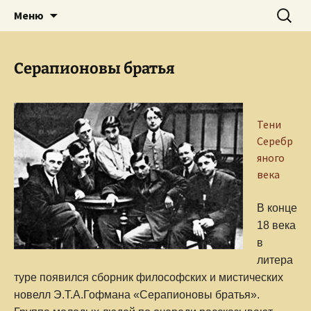
Творческое пространство писателя,
Перейти
Найти:
Сайт Ольги Грибановой
Меню
к
поэта, публициста, литературоведа
содержимому
Ольги Грибановой
Серапионовы братья
Тени
Серебр
яного
века
В конце
18 века
в
литера
туре появился сборник философских и мистических
новелл Э.Т.А.Гофмана «Серапионовы братья».