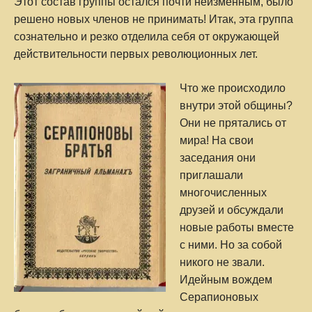
Этот состав группы остался почти неизменным, было
решено новых членов не принимать! Итак, эта группа
сознательно и резко отделила себя от окружающей
действительности первых революционных лет.
Что же происходило
внутри этой общины?
Они не прятались от
мира! На свои
заседания они
приглашали
многочисленных
друзей и обсуждали
новые работы вместе
с ними. Но за собой
никого не звали.
Идейным вождем
Серапионовых