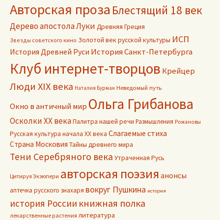
Авторская проза
Блестящий 18 век
Дерево апостола Луки
Древняя Греция
ИСП
Золотой век русской культуры
Звезды советского кино
История Древней Руси
История Санкт-Петербурга
Клуб интернет-творцов
Крейцер
Люди XIX века
Неведомый путь
Наталия Бурман
Ольга Грибанова
Окно в античный мир
Осколки ХХ века
Палитра нашей речи
Размышления
Романовы
Слагаемые стиха
Русская культура начала ХХ века
Страна Московия
Тайны древнего мира
Тени Серебряного века
Утраченная Русь
авторская поэзия
анонсы
Цитируя Экзюпери
вокруг Пушкина
аптечка русского знахаря
история
книжная полка
история России
литература
лекарственные растения