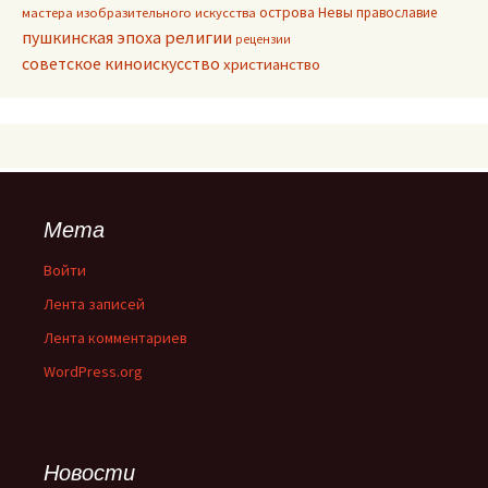
острова Невы
православие
мастера изобразительного искусства
пушкинская эпоха
религии
рецензии
советское киноискусство
христианство
Мета
Войти
Лента записей
Лента комментариев
WordPress.org
Новости