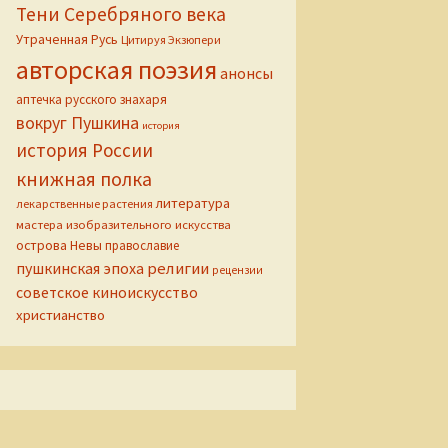
Тени Серебряного века
Утраченная Русь
Цитируя Экзюпери
авторская поэзия
анонсы
аптечка русского знахаря
вокруг Пушкина
история
история России
книжная полка
литература
лекарственные растения
мастера изобразительного искусства
острова Невы
православие
пушкинская эпоха
религии
рецензии
советское киноискусство
христианство