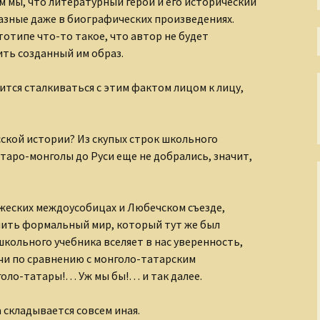
Непостижимая Индия
м мы, что литературный герой и его исторический
зные даже в биографических произведениях.
Окно в античный мир
тотипе что-то такое, что автор не будет
ть созданный им образ.
Окольные пути
христианства
ится сталкиваться с этим фактом лицом к лицу,
Осколки XX века
усской истории? Из скупых строк школьного
Острова моего города
атаро-монголы до Руси еще не добрались, значит,
Пиратские истории
По страницам
яжеских междоусобицах и Любечском съезде,
Священного Писания
чить формальный мир, который тут же был
школьного учебника вселяет в нас уверенность,
Прогулки по
Петербургу
чи по сравнению с монголо-татарским
голо-татары!… Уж мы бы!… и так далее.
Размышления о
несъедобном
 складывается совсем иная.