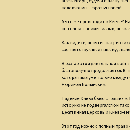
князь Игорь, будучи в плену, же
половчанин — братья навек!
А что же происходит в Киеве? Н
не только своими силами, позва
Как видите, понятие патриотизм
соответствующее нашему, значе
В разгар этой длительной войны 
благополучно продолжается. В ян
которая шла уже только между п
Рюриком Волынским.
Падение Киева было страшным. 
историю не подвергался он тако
Десятинная церковь и Киево-Пе
Этот год можно с полным право