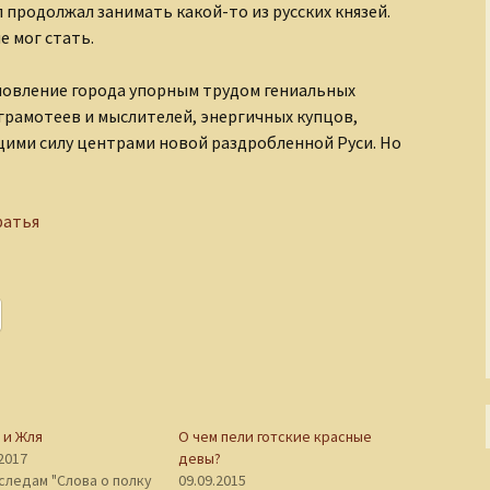
 продолжал занимать какой-то из русских князей.
е мог стать.
новление города упорным трудом гениальных
грамотеев и мыслителей, энергичных купцов,
ими силу центрами новой раздробленной Руси. Но
ратья
 и Жля
О чем пели готские красные
.2017
девы?
 следам "Слова о полку
09.09.2015