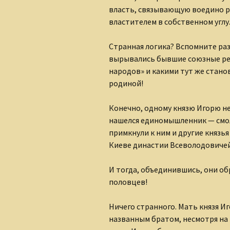
власть, связывающую воедино ру
властителем в собственном углу
Странная логика? Вспомните раз
вырывались бывшие союзные рес
народов» и какими тут же стан
родиной!
Конечно, одному князю Игорю не
нашелся единомышленник — смол
примкнули к ним и другие князь
Киеве династии Всеволодовичей
И тогда, объединившись, они о
половцев!
Ничего странного. Мать князя Иг
названным братом, несмотря на 