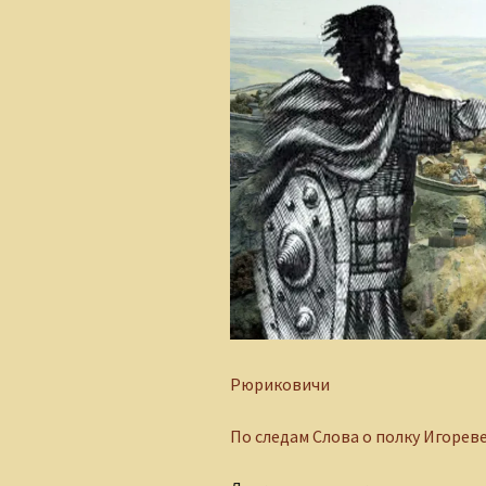
Сказки для взрослых
детей
Рюриковичи
По следам Слова о полку Игорев