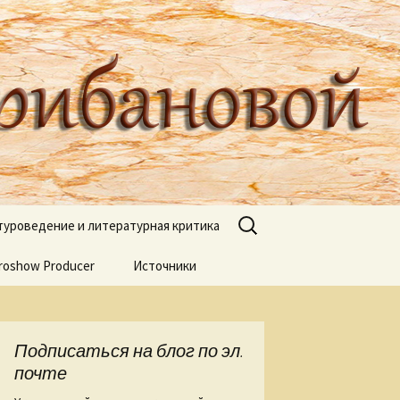
туроведа Ольги Грибановой
Найти:
туроведение и литературная критика
roshow Producer
ях книжных
Источники
книгах
я
Подписаться на блог по эл.
 Веры Горт
почте
а нашей речи