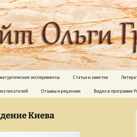
 писателя, поэта, публициста, литера
ги Грибановой
матургические эксперименты
Статьи и заметки
Литера
юз писателей
и сны
Отзывы и рецензии
Блестящий XVIII век
Видео в программе P
В дебр
полок
Вокруг Пушкина
Видеоработы
О моих 
адение Киева
Вокруг Чехова
Proshow Producer дл
новичков
Псалмы
Детективные сюжеты
Палитр