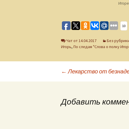
Игоре
10
Чат от 14.04.2017
Без рубрик
Игорь
,
По следам "Слова о полку Игор
Навигация
←
Лекарство от безнад
по
Добавить комме
записям