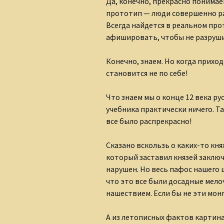
Да, конечно, прекрасно понимае
прототип — люди совершенно ра
Всегда найдется в реальном про
афишировать, чтобы не разруши
Конечно, знаем. Но когда приход
становится не по себе!
Что знаем мы о конце 12 века р
учебника практически ничего. Т
все было распрекрасно!
Сказано вскользь о каких-то кн
который заставил князей заклю
нарушен. Но весь пафос нашего 
что это все были досадные мело
нашествием. Если бы не эти мон
А из летописных фактов картина