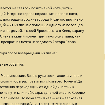
Рождение Медного
Всадника
вается на светлой позитивной ноте, хотя и
щей. Игорь потерпел поражение, попал в плен,
Романовы
 пострадали русские города. И сам он, противно
и, бежит из плена с помощью одного из половцев.
Русские иконы
м, не домой, к своей Ярославне, а в Киев, к храму
Очень важный момент для такого смутьяна, как
Рюриковичи
о прекрасная мечта неведомого Автора Слова.
С кого начинается
Игоря после возвращения из плена?
театр?
Сказания о
льные события.
Чудотворном
Строителе
м Черниговским. Взяв в руки свои такое крупное и
 силы, чтобы расправиться с Киевом. Почему? Да
Страна Московия
постоянно переходящий от одной династии к
Судьбы XIX века
ие на пути к личной безраздельной власти. Хорошо
Чернигове. Но пока есть Киев — есть верховная
Тайны древних миров
князю недоступна. Уничтожить эту верховную