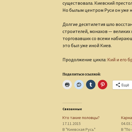
существовала. Киевский престол
Но былым центром Руси он уже н
Долгие десятилетия шло восста
строителей, монахов — великих 
торговавших со всеми набирающ
это был уже иной Киев.
Продолжение цикла:
Кий и его б
Поделиться ссылкой:
Ещё
Связанные
Кто такие половцы?
Карна
17.11.2015
04.03
В "Киевская Русь"
В "По