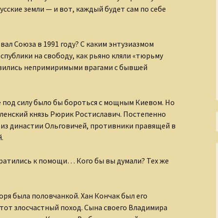
сские земли — и вот, каждый будет сам по себе
Тени Серебряного века
.
Утраченная Русь
вал Союза в 1991 году? С каким энтузиазмом
публики на свободу, как рьяно кляли «тюрьму
Фабрика эксцентриков
овились непримиримыми врагами с бывшей
 под силу было бы бороться с мощным Киевом. Но
енский князь Рюрик Ростиславич. Постепенно
я из династии Ольговичей, противники правящей в
.
братились к помощи… Кого бы вы думали? Тех же
оря была половчанкой. Хан Кончак был его
тот злосчастный поход. Сына своего Владимира