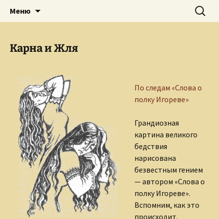
Творческое пространство писателя,
Перейти
Найти:
Сайт Ольги Грибановой
Меню
к
поэта, публициста, литературоведа
содержимому
Ольги Грибановой
Карна и Жля
По следам «Слова о
полку Игореве»
Грандиозная
картина великого
бедствия
нарисована
безвестным гением
— автором «Слова о
полку Игореве».
Вспомним, как это
происходит.