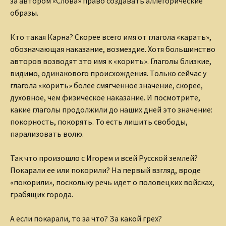
за автором «Слова» право создавать аллегорические
образы.
Кто такая Карна? Скорее всего имя от глагола «карать»,
обозначающая наказание, возмездие. Хотя большинство
авторов возводят это имя к «корить». Глаголы близкие,
видимо, одинакового происхождения. Только сейчас у
глагола «корить» более смягченное значение, скорее,
духовное, чем физическое наказание. И посмотрите,
какие глаголы продолжили до наших дней это значение:
покорность, покорять. То есть лишить свободы,
парализовать волю.
Так что произошло с Игорем и всей Русской землей?
Покарали ее или покорили? На первый взгляд, вроде
«покорили», поскольку речь идет о половецких войсках,
грабящих города.
А если покарали, то за что? За какой грех?