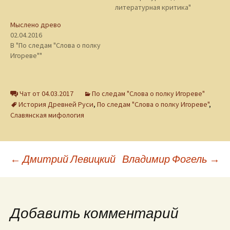
литературная критика"
Мыслено древо
02.04.2016
В "По следам "Слова о полку
Игореве""
Чат от 04.03.2017
По следам "Слова о полку Игореве"
История Древней Руси
,
По следам "Слова о полку Игореве"
,
Славянская мифология
Навигация
←
Дмитрий Левицкий
Владимир Фогель
→
по
Добавить комментарий