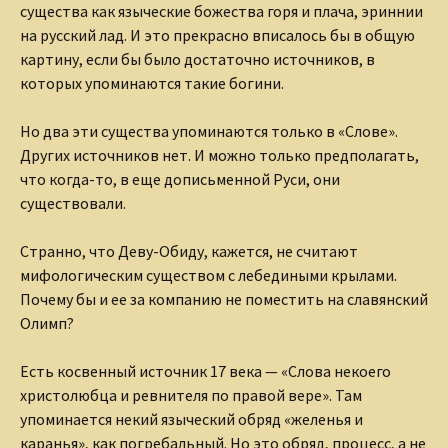
существа как языческие божества горя и плача, эриннии
на русский лад. И это прекрасно вписалось бы в общую
картину, если бы было достаточно источников, в
которых упоминаются такие богини.
Но два эти существа упоминаются только в «Слове».
Других источников нет. И можно только предполагать,
что когда-то, в еще дописьменной Руси, они
существовали.
Странно, что Деву-Обиду, кажется, не считают
мифологическим существом с лебедиными крылами.
Почему бы и ее за компанию не поместить на славянский
Олимп?
Есть косвенный источник 17 века — «Слова некоего
христолюбца и ревнителя по правой вере». Там
упоминается некий языческий обряд «желенья и
каранья», как погребальный. Но это обряд, процесс, а не