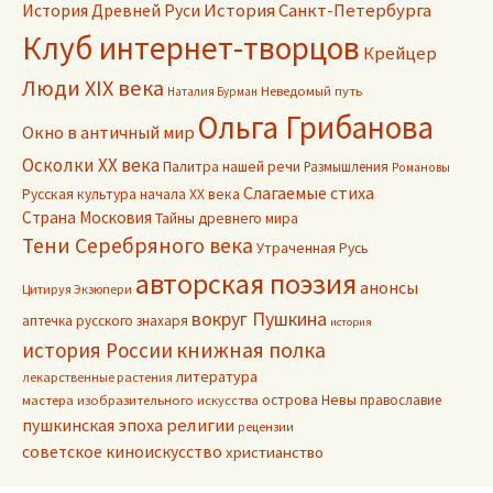
История Древней Руси
История Санкт-Петербурга
Клуб интернет-творцов
Крейцер
Люди XIX века
Неведомый путь
Наталия Бурман
Ольга Грибанова
Окно в античный мир
Осколки ХХ века
Палитра нашей речи
Размышления
Романовы
Слагаемые стиха
Русская культура начала ХХ века
Страна Московия
Тайны древнего мира
Тени Серебряного века
Утраченная Русь
авторская поэзия
анонсы
Цитируя Экзюпери
вокруг Пушкина
аптечка русского знахаря
история
книжная полка
история России
литература
лекарственные растения
острова Невы
православие
мастера изобразительного искусства
пушкинская эпоха
религии
рецензии
советское киноискусство
христианство