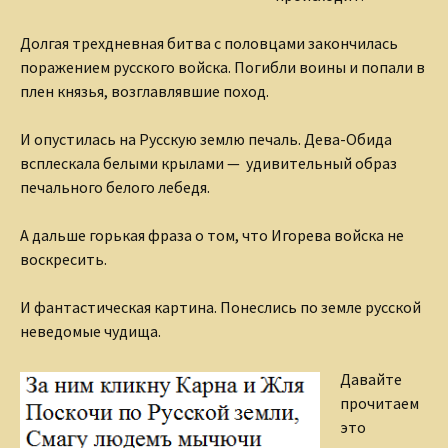
Долгая трехдневная битва с половцами закончилась
поражением русского войска. Погибли воины и попали в
плен князья, возглавлявшие поход.
И опустилась на Русскую землю печаль. Дева-Обида
всплескала белыми крылами — удивительный образ
печального белого лебедя.
А дальше горькая фраза о том, что Игорева войска не
воскресить.
И фантастическая картина. Понеслись по земле русской
неведомые чудища.
Давайте
прочитаем
это