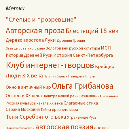
Метки
"Слепые и прозревшие"
Авторская проза
Блестящий 18 век
Дерево апостола Луки
Древняя Греция
ИСП
Золотой век русской культуры
Звезды советского кино
История Древней Руси
История Санкт-Петербурга
Клуб интернет-творцов
Крейцер
Люди XIX века
Неведомый путь
Наталия Бурман
Ольга Грибанова
Окно в античный мир
Осколки ХХ века
Палитра нашей речи
Размышления
Романовы
Слагаемые стиха
Русская культура начала ХХ века
Страна Московия
Тайны древнего мира
Тени Серебряного века
Утраченная Русь
авторская поэзия
анонсы
Цитируя Экзюпери