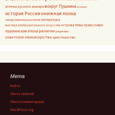
вокруг Пушкина
аптечка русского знахаря
история
книжная полка
история России
литература
лекарственные растения
острова Невы
православие
мастера изобразительного искусства
пушкинская эпоха
религии
рецензии
советское киноискусство
христианство
Мета
Войти
Лента записей
Лента комментариев
WordPress.org