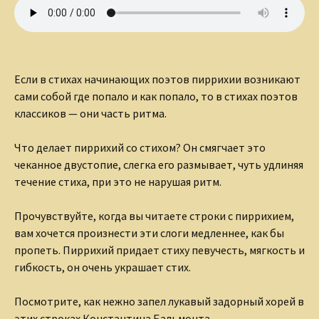
Если в стихах начинающих поэтов пиррихии возникают
сами собой где попало и как попало, то в стихах поэтов
классиков — они часть ритма.
Что делает пиррихий со стихом? Он смягчает это
чеканное двустопие, слегка его размывает, чуть удлиняя
течение стиха, при это не нарушая ритм.
Прочувствуйте, когда вы читаете строки с пиррихием,
вам хочется произнести эти слоги медленнее, как бы
пропеть. Пиррихий придает стиху певучесть, мягкость и
гибкость, он очень украшает стих.
Посмотрите, как нежно запел лукавый задорный хорей в
этих строках Константина Бальмонта.