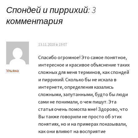
по
Спондей и пиррихий
: 3
записям
комментария
13.11.2018 в 19:07
Спасибо огромное! Это самое понятное,
интересное и красивое объяснение таких
Ульяна
сложных для меня терминов, как спондей
и пиррихий. Сколько бы не искала в
интернете, определения казались
сложными, запутанными, будто бы люди
сами не понимали, о чем пишут. Эта
статья очень помогла мне! Здорово, что
Вы также говорили не просто об этих
понятиях, но и на примерах показывали,
как они влияют на восприятие