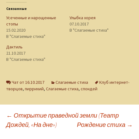
Связанные
Усеченные и нарощенные
Улыбка хорея
стопы
07.10.2017
15.02.2020
В "Слагаемые стиха"
В "Слагаемые стиха"
Дактиль
21.10.2017
В "Слагаемые стиха"
Чат от 16.10.2017
Слагаемые стиха
Клуб интернет-
творцов
,
пиррихий
,
Слагаемые стиха
,
спондей
Навигация
←
Открытие праведной земли (Театр
Дождей, «На дне»)
Рождение стиха
→