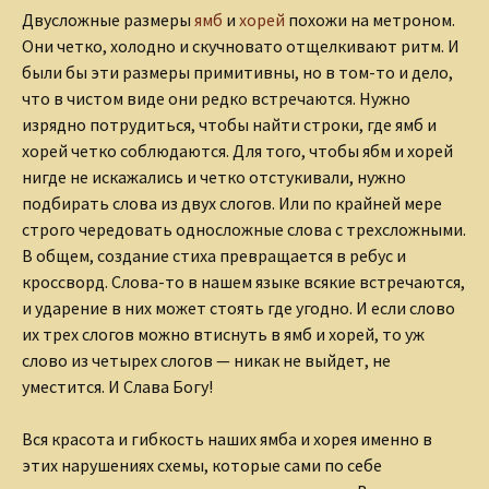
Двусложные размеры
ямб
и
хорей
похожи на метроном.
Они четко, холодно и скучновато отщелкивают ритм. И
были бы эти размеры примитивны, но в том-то и дело,
что в чистом виде они редко встречаются. Нужно
изрядно потрудиться, чтобы найти строки, где ямб и
хорей четко соблюдаются.
Для того, чтобы ябм и хорей
нигде не искажались и четко отстукивали, нужно
подбирать слова из двух слогов. Или по крайней мере
строго чередовать односложные слова с трехсложными.
В общем, создание стиха превращается в ребус и
кроссворд. Слова-то в нашем языке всякие встречаются,
и ударение в них может стоять где угодно. И если слово
их трех слогов можно втиснуть в ямб и хорей, то уж
слово из четырех слогов — никак не выйдет, не
уместится. И Слава Богу!
Вся красота и гибкость наших ямба и хорея именно в
этих нарушениях схемы, которые сами по себе