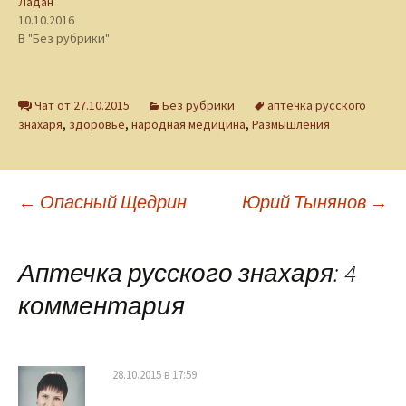
Ладан
10.10.2016
В "Без рубрики"
Чат от 27.10.2015
Без рубрики
аптечка русского
знахаря
,
здоровье
,
народная медицина
,
Размышления
Навигация
←
Опасный Щедрин
Юрий Тынянов
→
по
Аптечка русского знахаря
: 4
комментария
записям
28.10.2015 в 17:59