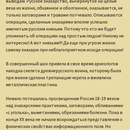
выводам. Русское знахарство, вычеркнутое на целые
века из жизни, обхаянное и оболганное, оказывается, не
только заговорами и травами потчевало. Описываются
операции, сделанные знахарями вполне успешно
именитым русским князьям. Потому что кто же будет
упоминать об операциях над простым людом! Никому не
интересно! А вот князьям!!! Да еще при угрозе жизни
самому знахарю при неблагоприятном исходе операции!
В совершенный шок привела в свое время археологов
находка скелета древнерусского воина, которому была
при жизни сделана трепанация черепа и вживлена
металлическая пластина.
Немало потешалась просвещенная Россия 18-19 веков
над знахарскими практиками, заговорами, обливаниями
«с уголька», выметаниями, обрезаниями болезни. Пока в
конце ХХ века не начали возрождаться представления о
физических свойствах информационного поля. Но