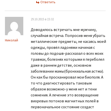
Ответить
29.10.2015 в 15:32
Доводилось встречать мне мужчину,
случайная встреча. Попросив меня убрать
Николай
металлические предметы, не касаясь моей
одежды, провёл ладонями начиная с
головы до подошв-рассказал о всех моих
травмах, болезнях которыми я переболел
даже в раннем детстве, основном
заболевании мамы(бронхиальная астма).
Он как бы просканировал мои биополя. А
то что диагностировать таковым
образом возможно-у меня нет и тени
сомнения. А лечение это возвращение
вихревых потоков магнитных полей в
первоначальное состояние создаст