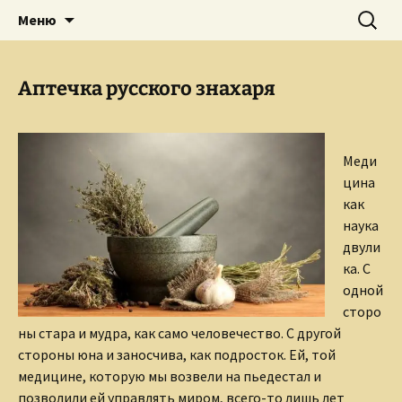
Творческое пространство писателя,
Перейти
Найти:
Сайт Ольги Грибановой
Меню
к
поэта, публициста, литературоведа
содержимому
Ольги Грибановой
Аптечка русского знахаря
Меди
цина
как
наука
двули
ка. С
одной
сторо
ны стара и мудра, как само человечество. С другой
стороны юна и заносчива, как подросток. Ей, той
медицине, которую мы возвели на пьедестал и
позволили ей управлять миром, всего-то лишь лет