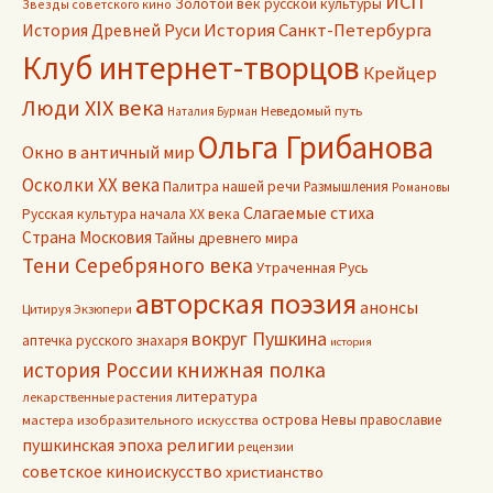
ИСП
Золотой век русской культуры
Звезды советского кино
История Древней Руси
История Санкт-Петербурга
Клуб интернет-творцов
Крейцер
Люди XIX века
Неведомый путь
Наталия Бурман
Ольга Грибанова
Окно в античный мир
Осколки ХХ века
Палитра нашей речи
Размышления
Романовы
Слагаемые стиха
Русская культура начала ХХ века
Страна Московия
Тайны древнего мира
Тени Серебряного века
Утраченная Русь
авторская поэзия
анонсы
Цитируя Экзюпери
вокруг Пушкина
аптечка русского знахаря
история
книжная полка
история России
литература
лекарственные растения
острова Невы
православие
мастера изобразительного искусства
пушкинская эпоха
религии
рецензии
советское киноискусство
христианство