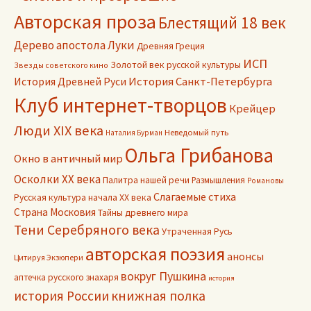
Авторская проза
Блестящий 18 век
Дерево апостола Луки
Древняя Греция
ИСП
Золотой век русской культуры
Звезды советского кино
История Древней Руси
История Санкт-Петербурга
Клуб интернет-творцов
Крейцер
Люди XIX века
Неведомый путь
Наталия Бурман
Ольга Грибанова
Окно в античный мир
Осколки ХХ века
Палитра нашей речи
Размышления
Романовы
Слагаемые стиха
Русская культура начала ХХ века
Страна Московия
Тайны древнего мира
Тени Серебряного века
Утраченная Русь
авторская поэзия
анонсы
Цитируя Экзюпери
вокруг Пушкина
аптечка русского знахаря
история
книжная полка
история России