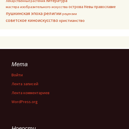
литература
лекарственные растения
острова Невы
православие
мастера изобразительного искусства
пушкинская эпоха
религии
рецензии
советское киноискусство
христианство
Мета
Войти
Лента записей
Лента комментариев
WordPress.org
Новости