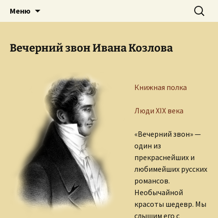
Творческое пространство писателя,
Перейти
Найти:
Сайт Ольги Грибановой
Меню
к
поэта, публициста, литературоведа
содержимому
Ольги Грибановой
Вечерний звон Ивана Козлова
Книжная полка
Люди XIX века
«Вечерний звон» —
один из
прекраснейших и
любимейших русских
романсов.
Необычайной
красоты шедевр. Мы
слышим его с