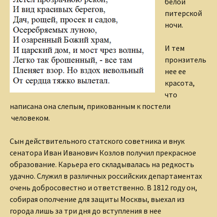
белой
питерской
ночи.
И тем
пронзитель
нее ее
красота,
что
написана она слепым, прикованным к постели
человеком.
Сын действительного статского советника и внук
сенатора Иван Иванович Козлов получил прекрасное
образование. Карьера его складывалась на редкость
удачно. Служил в различных российских департаментах
очень добросовестно и ответственно. В 1812 году он,
собирая ополчение для защиты Москвы, выехал из
города лишь за три дня до вступления в нее