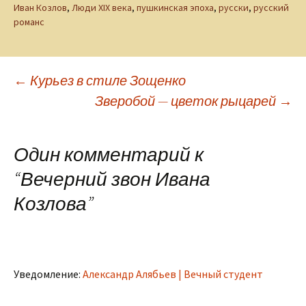
Иван Козлов
,
Люди XIX века
,
пушкинская эпоха
,
русски
,
русский
романс
Навигация
←
Курьез в стиле Зощенко
Зверобой — цветок рыцарей
→
по
Один комментарий к
записям
“
Вечерний звон Ивана
Козлова
”
Уведомление:
Александр Алябьев | Вечный студент