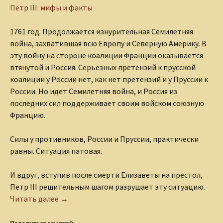
Петр III: мифы и факты
1761 год. Продолжается изнурительная Семилетняя
война, захватившая всю Европу и Северную Америку. В
эту войну на стороне коалиции Франции оказывается
втянутой и Россия. Серьезных претензий к прусской
коалиции у России нет, как нет претензий и у Пруссии к
России. Но идет Семилетняя война, и Россия из
последних сил поддерживает своим войском союзную
Францию.
Силы у противников, России и Пруссии, практически
равны. Ситуация патовая.
И вдруг, вступив после смерти Елизаветы на престол,
Петр III решительным шагом разрушает эту ситуацию.
Петр III в Семилетней войне
Читать далее
→