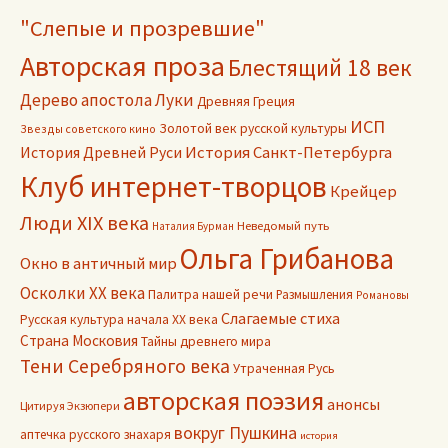
"Слепые и прозревшие"
Авторская проза
Блестящий 18 век
Дерево апостола Луки
Древняя Греция
ИСП
Золотой век русской культуры
Звезды советского кино
История Древней Руси
История Санкт-Петербурга
Клуб интернет-творцов
Крейцер
Люди XIX века
Неведомый путь
Наталия Бурман
Ольга Грибанова
Окно в античный мир
Осколки ХХ века
Палитра нашей речи
Размышления
Романовы
Слагаемые стиха
Русская культура начала ХХ века
Страна Московия
Тайны древнего мира
Тени Серебряного века
Утраченная Русь
авторская поэзия
анонсы
Цитируя Экзюпери
вокруг Пушкина
аптечка русского знахаря
история