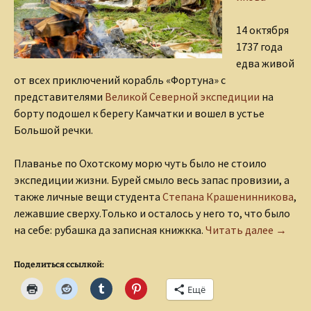
14
октября
1737 года
едва живой
от всех приключений корабль «Фортуна» с
представителями
Великой Северной экспедиции
на
борту подошел к берегу Камчатки и вошел в устье
Большой речки.
Плаванье по Охотскому морю чуть было не стоило
экспедиции жизни. Бурей смыло весь запас провизии, а
также личные вещи студента
Степана Крашенинникова
,
лежавшие сверху.Только и осталось у него то, что было
Степан
на себе: рубашка да записная книжкка.
Читать далее
→
Поделиться ссылкой:
Ещё