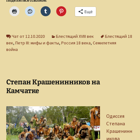
Поделиться ссылкой:
Ещё
Чат от 12.10.2020
Блестящий XVIII век
Блестящий 18
век
,
Петр III: мифы и факты
,
Россия 18 века
,
Семилетняя
война
Степан Крашенинников на
Камчатке
Одиссея
Степана
Крашенинн
икова