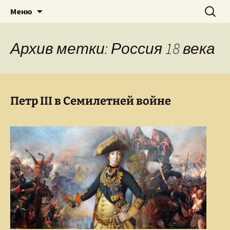
Творческое пространство писателя,
Перейти
Найти:
Сайт Ольги Грибановой
Меню
к
поэта, публициста, литературоведа
содержимому
Ольги Грибановой
Архив метки: Россия 18 века
Петр III в Семилетней войне