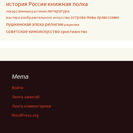
книжная полка
история России
литература
лекарственные растения
острова Невы
православие
мастера изобразительного искусства
пушкинская эпоха
религии
рецензии
советское киноискусство
христианство
Мета
Войти
Лента записей
Лента комментариев
WordPress.org