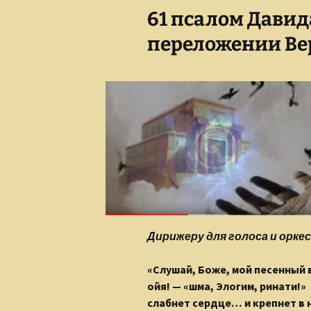
61 псалом Давид
Сказки для взрослых
детей
переложении Ве
Дирижеру для голоса и орке
«Слушай, Боже, мой песенный 
ойя! — «шма, Элогим, ринати!»
слабнет сердце… и крепнет в 