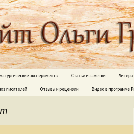
 писателя, поэта, публициста, литера
ги Грибановой
матургические эксперименты
Статьи и заметки
Литера
юз писателей
и сны
Отзывы и рецензии
Блестящий XVIII век
Видео в программе P
В дебр
полок
Вокруг Пушкина
Видеоработы
О моих 
ст
Вокруг Чехова
Proshow Producer дл
новичков
Псалмы
Детективные сюжеты
Палитр