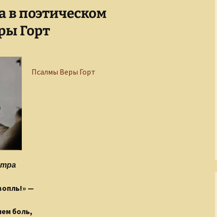
а в поэтическом
Завоеватели и
покровители
По след
ры Горт
полку И
Золотой век русской
культуры
Слагаем
Псалмы Веры Горт
Киевская Русь
Кино и его звезды
Легенды о чудовищах
Мастера
изобразительного
искусства
стра
Мир Древнего Египта
вопль!» —
Музыка и музыканты
нем боль,