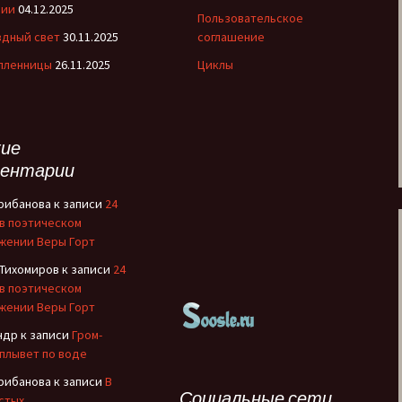
нии
04.12.2025
Рождение Медного
Пользовательское
Всадника
здный свет
30.11.2025
соглашение
 пленницы
26.11.2025
Циклы
Романовы
Русские иконы
ие
Рюриковичи
ентарии
С кого начинается
Грибанова
к записи
24
театр?
 в поэтическом
жении Веры Горт
Сказания о
Чудотворном
 Тихомиров
к записи
24
Строителе
 в поэтическом
жении Веры Горт
Страна Московия
ндр
к записи
Гром-
Судьбы XIX века
 плывет по воде
Грибанова
к записи
В
Тайны древних миров
Социальные сети
стых