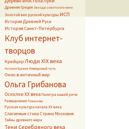
Дерево апостола Луки
Древняя Греция
Звезды советского кино
ИСП
Золотой век русской культуры
История Древней Руси
История Санкт-Петербурга
Клуб интернет-
творцов
Люди XIX века
Крейцер
Неведомый путь
Наталия Бурман
Окно в античный мир
Ольга Грибанова
Осколки ХХ века
Палитра нашей речи
Размышления
Романовы
Русская культура начала ХХ века
Слагаемые стиха
Страна Московия
Тайны древнего мира
Тени Серебряного века