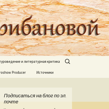
туроведа Ольги Грибановой
Найти:
туроведение и литературная критика
roshow Producer
ях книжных
Источники
книгах
я
Подписаться на блог по эл.
 Веры Горт
почте
а нашей речи