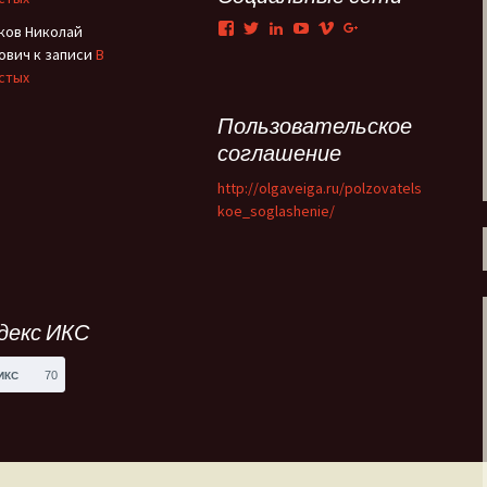
Facebook
Twitter
LinkedIn
YouTube
Vimeo
Google+
ков Николай
Тени Серебряного века
ович
к записи
В
стых
Утраченная Русь
Пользовательское
Фабрика эксцентриков
соглашение
http://olgaveiga.ru/polzovatels
koe_soglashenie/
декс ИКС
70
ИКС