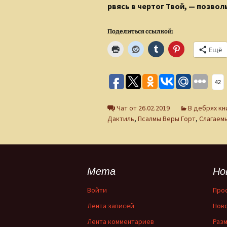
рвясь в чертог Твой, — позвол
Поделиться ссылкой:
Ещё
42
Чат от 26.02.2019
В дебрях кн
Дактиль
,
Псалмы Веры Горт
,
Слагаем
Мета
Но
Войти
Про
Лента записей
Нов
Лента комментариев
Раз