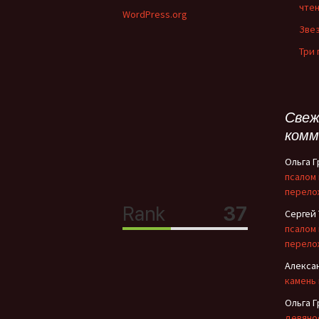
чте
WordPress.org
Зве
Три
Свеж
комм
Ольга 
псалом
перело
Сергей
псалом
перело
Алекса
камень
Ольга 
девяно