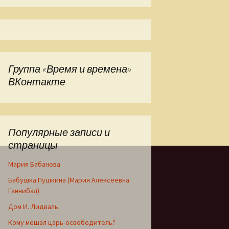
реложении Веры Горт
Группа «Время и времена»
ВКонтакте
Популярные записи и
страницы
Мария Бабанова
Бабушка Пушкина (Мария Алексеевна
Ганнибал)
Дом И. Лидваль
Кому мешал царь-освободитель?