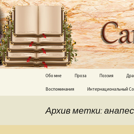
Творческое пространство
Перейти
к
содержимому
Сайт Оль
Обо мне
Проза
Поэзия
Дра
Воспоминания
Дерево апостола Луки
Интернациональный Со
Отражения, тени 
Луч и Лучина
Песни
Архив метки: анапе
Неведомый путь
Слепые и прозревшие