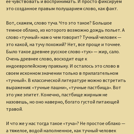
ее чувствовать и воспринимать. И просто фиксируем
это созданное правым полушарием слово, как факт.
Вот, скажем, слово туча. Что это такое? Большое
темное облако, из которого возможно дождь польет. А
слово «тучный» нам о чем говорит? Тучный человек —
это какой, на тучу похожий? Нет, все проще и точнее.
Было такое древнее русское слово «тук» — жир, сало.
Очень древнее слово, восходит еще к
индоевропейскому праязыку. И осталось это слово в
своем исконном значении только в прилагательном
«тучный». В классической литературе можно встретить
выражения: «тучные пашни», «тучные пастбища». Вот
это уже эпитет. Конечно, пастбище жирным не
назовешь, но оно наверно, богато густой питающей
травой.
И что же у нас тогда такое «туча»? Не простое облако —
а тяжелое, водой наполненное, как тучный человек