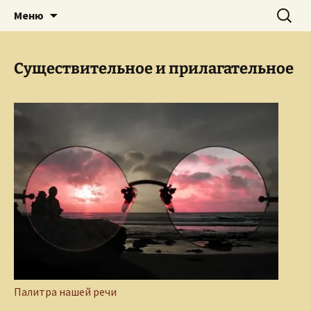
Творческое пространство писателя,
Перейти
Найти:
Сайт Ольги Грибановой
Меню
к
поэта, публициста, литературоведа
содержимому
Ольги Грибановой
Существительное и прилагательное
Палитра нашей речи