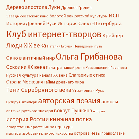
Дерево апостола Луки
Древняя Греция
ИСП
Золотой век русской культуры
Звезды советского кино
История Древней Руси
История Санкт-Петербурга
Клуб интернет-творцов
Крейцер
Люди XIX века
Неведомый путь
Наталия Бурман
Ольга Грибанова
Окно в античный мир
Осколки ХХ века
Палитра нашей речи
Размышления
Романовы
Слагаемые стиха
Русская культура начала ХХ века
Страна Московия
Тайны древнего мира
Тени Серебряного века
Утраченная Русь
авторская поэзия
анонсы
Цитируя Экзюпери
вокруг Пушкина
аптечка русского знахаря
история
книжная полка
история России
литература
лекарственные растения
острова Невы
православие
мастера изобразительного искусства