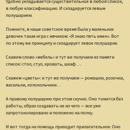
Удобно укладывается существительное в любой список,
в любую классификацию. И складируется левым
полушарием.
Помните, в наше советское время была у маленьких
девочек такая игра с мячиком: «Я знаю пять имен». Вот
по этому же принципу и складирует левое полушарие.
Скажем слово «мебель» и тут же получаем из памяти
список: стол, стул, кровать, шкаф….
Скажем «цветы»: и тут же получаем — ромашки, розочки,
васильки, колокольчики…
А правому полушарию при этом скучно. Оно томится без
работы, образ создавать не из чего — все уже
запротоколировано и положено на полку.
И вот тогда на помощь приходит прилагательное. Оно