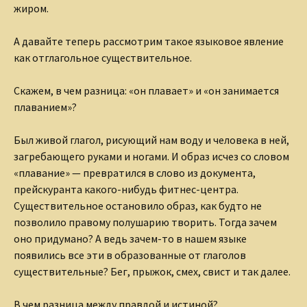
жиром.
А давайте теперь рассмотрим такое языковое явление
как отглагольное существительное.
Скажем, в чем разница: «он плавает» и «он занимается
плаванием»?
Был живой глагол, рисующий нам воду и человека в ней,
загребающего руками и ногами. И образ исчез со словом
«плавание» — превратился в слово из документа,
прейскуранта какого-нибудь фитнес-центра.
Существительное остановило образ, как будто не
позволило правому полушарию творить. Тогда зачем
оно придумано? А ведь зачем-то в нашем языке
появились все эти в образованные от глаголов
существительные? Бег, прыжок, смех, свист и так далее.
В чем разница между правдой и истиной?