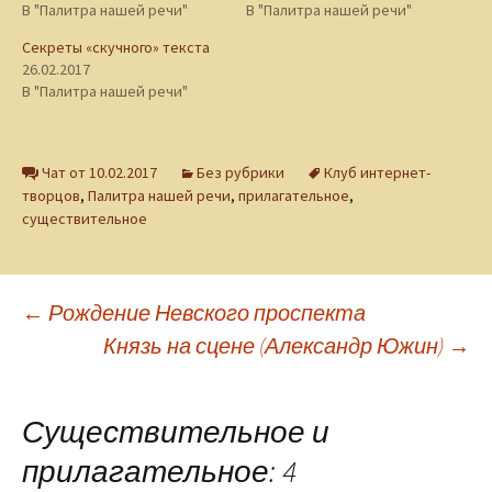
В "Палитра нашей речи"
В "Палитра нашей речи"
Секреты «скучного» текста
26.02.2017
В "Палитра нашей речи"
Чат от 10.02.2017
Без рубрики
Клуб интернет-
творцов
,
Палитра нашей речи
,
прилагательное
,
существительное
Навигация
←
Рождение Невского проспекта
Князь на сцене (Александр Южин)
→
по
Существительное и
записям
прилагательное
: 4