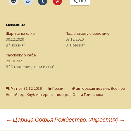
Ещё
Связанные
Шарики на елке
Под знакомую мелодию
30.12.2020
07.12.2020
В "Поэзия"
В "Поэзия"
Расскажу о себе
29.10.2021
В "Отражения, тени и сны"
Чат от 31.12.2019
Поэзия
авторская поэзия
,
Все про
Новый год
,
Клуб интернет-творцов
,
Ольга Грибанова
Навигация
←
Царица Софья
Рождество. (Акростих)
→