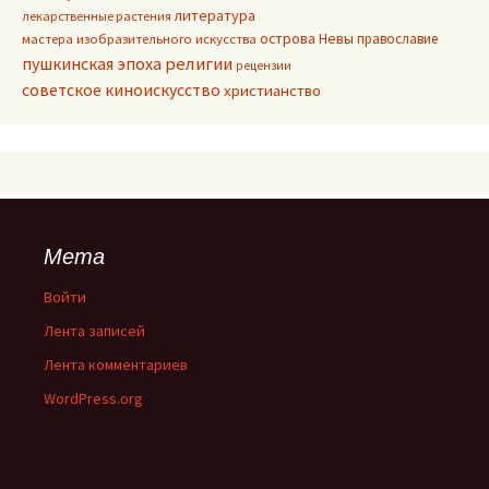
литература
лекарственные растения
острова Невы
православие
мастера изобразительного искусства
пушкинская эпоха
религии
рецензии
советское киноискусство
христианство
Мета
Войти
Лента записей
Лента комментариев
WordPress.org