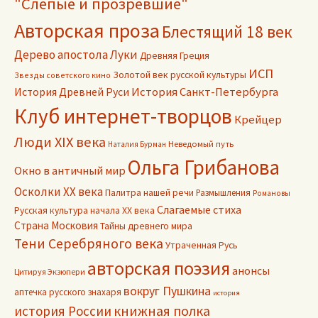
"Слепые и прозревшие"
Авторская проза
Блестящий 18 век
Дерево апостола Луки
Древняя Греция
ИСП
Золотой век русской культуры
Звезды советского кино
История Древней Руси
История Санкт-Петербурга
Клуб интернет-творцов
Крейцер
Люди XIX века
Неведомый путь
Наталия Бурман
Ольга Грибанова
Окно в античный мир
Осколки ХХ века
Палитра нашей речи
Размышления
Романовы
Слагаемые стиха
Русская культура начала ХХ века
Страна Московия
Тайны древнего мира
Тени Серебряного века
Утраченная Русь
авторская поэзия
анонсы
Цитируя Экзюпери
вокруг Пушкина
аптечка русского знахаря
история
книжная полка
история России