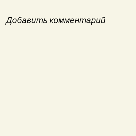
по
Добавить комментарий
записям