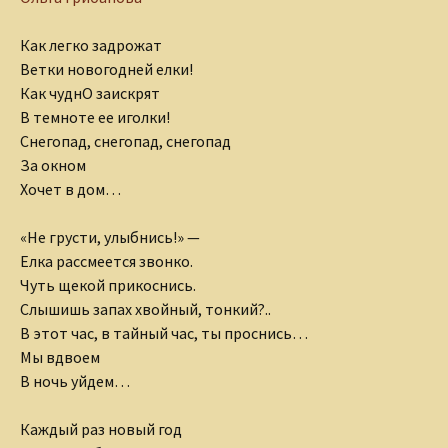
Как легко задрожат
Ветки новогодней елки!
Как чуднО заискрят
В темноте ее иголки!
Снегопад, снегопад, снегопад
За окном
Хочет в дом…
«Не грусти, улыбнись!» —
Елка рассмеется звонко.
Чуть щекой прикоснись.
Слышишь запах хвойный, тонкий?..
В этот час, в тайный час, ты проснись…
Мы вдвоем
В ночь уйдем…
Каждый раз новый год