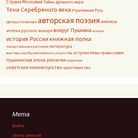
Страна Московия
Тайны древнего мира
Тени Серебряного века
Утраченная Русь
авторская поэзия
анонсы
Цитируя Экзюпери
вокруг Пушкина
аптечка русского знахаря
история
книжная полка
история России
литература
лекарственные растения
острова Невы
православие
мастера изобразительного искусства
пушкинская эпоха
религии
рецензии
советское киноискусство
христианство
Мета
Войти
Лента записей