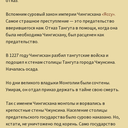
отказ.
Вспомним суровый закон империи Чингисхана
«Яссу».
Самое страшное преступление — это предательство
вверившегося нам. Отказ Тангута в помощи, когда она
была необходима Чингисхану, был расценен как
предательство.
В 1227 году Чингисхан разбил тангутские войска и
подошел к стенам столицы Тангута города Чжунсина.
Началась осада.
Но дни великого владыки Монголии были сочтены.
Умирая, он отдал приказ держать в тайне свою смерть.
Так с именем Чингисхана монголы и ворвались в
крепостные стены Чжунсина. Население столицы
предательского государства было сурово наказано. Но,
кстати, не уничтожено под корень. Само государство