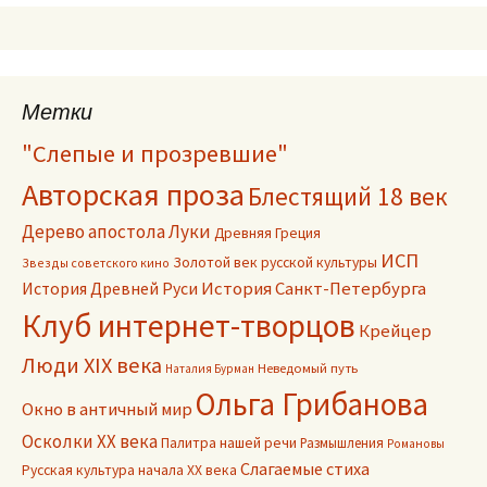
Метки
"Слепые и прозревшие"
Авторская проза
Блестящий 18 век
Дерево апостола Луки
Древняя Греция
ИСП
Золотой век русской культуры
Звезды советского кино
История Древней Руси
История Санкт-Петербурга
Клуб интернет-творцов
Крейцер
Люди XIX века
Неведомый путь
Наталия Бурман
Ольга Грибанова
Окно в античный мир
Осколки ХХ века
Палитра нашей речи
Размышления
Романовы
Слагаемые стиха
Русская культура начала ХХ века