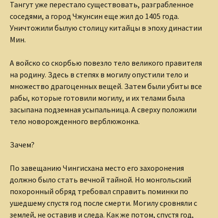
Тангут уже перестало существовать, разграбленное
соседями, а город Чжунсин еще жил до 1405 года.
Уничтожили былую столицу китайцы в эпоху династии
Мин.
А войско со скорбью повезло тело великого правителя
на родину. Здесь в степях в могилу опустили тело и
множество драгоценных вещей. Затем были убиты все
рабы, которые готовили могилу, и их телами была
засыпана подземная усыпальница. А сверху положили
тело новорожденного верблюжонка.
Зачем?
По завещанию Чингисхана место его захоронения
должно было стать вечной тайной. Но монгольский
похоронный обряд требовал справить поминки по
ушедшему спустя год после смерти. Могилу сровняли с
землей, не оставив и следа. Как же потом, спустя год,