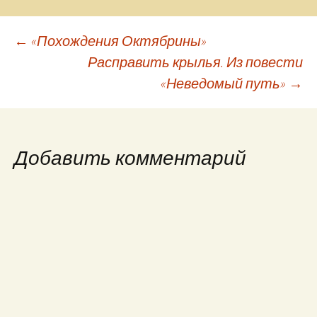
Навигация
←
«Похождения Октябрины»
Расправить крылья. Из повести
«Неведомый путь»
→
по
записям
Добавить комментарий