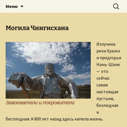
Творческое пространство писателя,
Перейти
Найти:
Сайт Ольги Грибановой
Меню
к
поэта, публициста, литературоведа
содержимому
Ольги Грибановой
Могила Чингисхана
Излучина
реки Хуанхэ
и предгорья
Нань-Шаня
— это
сейчас
самая
настоящая
пустыня,
Завоеватели и покровители
безлюдная
и
бесплодная. А 800 лет назад здесь кипела жизнь.