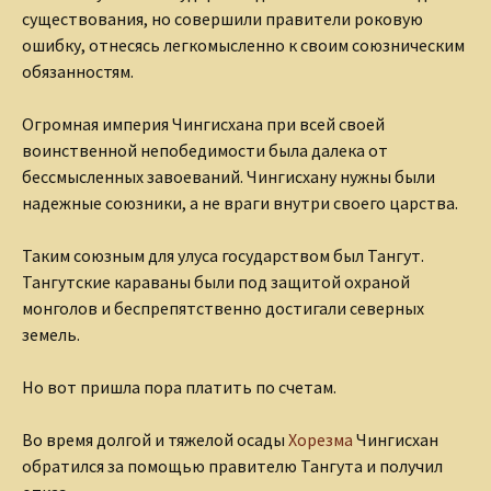
существования, но совершили правители роковую
ошибку, отнесясь легкомысленно к своим союзническим
обязанностям.
Огромная империя Чингисхана при всей своей
воинственной непобедимости была далека от
бессмысленных завоеваний. Чингисхану нужны были
надежные союзники, а не враги внутри своего царства.
Таким союзным для улуса государством был Тангут.
Тангутские караваны были под защитой охраной
монголов и беспрепятственно достигали северных
земель.
Но вот пришла пора платить по счетам.
Во время долгой и тяжелой осады
Хорезма
Чингисхан
обратился за помощью правителю Тангута и получил