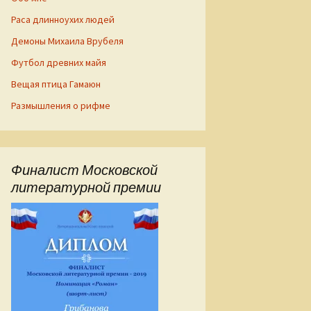
Раса длинноухих людей
Демоны Михаила Врубеля
Футбол древних майя
Вещая птица Гамаюн
Размышления о рифме
Финалист Московской
литературной премии