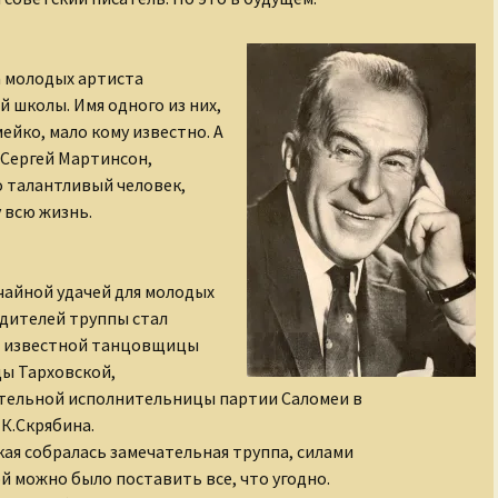
 молодых артиста
 школы. Имя одного из них,
ейко, мало кому известно. А
 Сергей Мартинсон,
 талантливый человек,
 всю жизнь.
айной удачей для молодых
дителей труппы стал
 известной танцовщицы
ы Тарховской,
тельной исполнительницы партии Саломеи в
 К.Скрябина.
кая собралась замечательная труппа, силами
й можно было поставить все, что угодно.