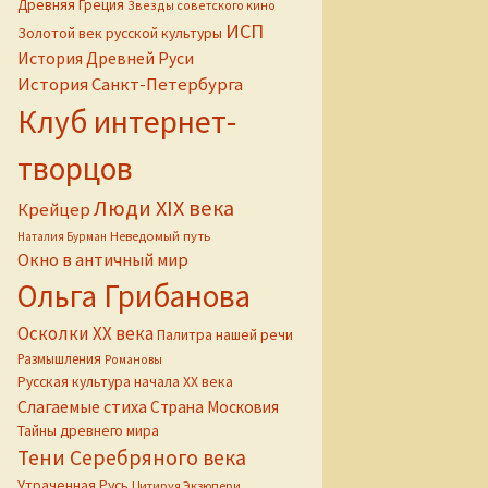
Древняя Греция
Звезды советского кино
ИСП
Золотой век русской культуры
История Древней Руси
История Санкт-Петербурга
Клуб интернет-
творцов
Люди XIX века
Крейцер
Неведомый путь
Наталия Бурман
Окно в античный мир
Ольга Грибанова
Осколки ХХ века
Палитра нашей речи
Размышления
Романовы
Русская культура начала ХХ века
Слагаемые стиха
Страна Московия
Тайны древнего мира
Тени Серебряного века
Утраченная Русь
Цитируя Экзюпери