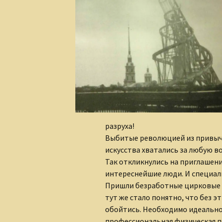
Сказки для взрослых
детей
разруха!
Выбитые революцией из привыч
искусства хватались за любую в
Так откликнулись на приглашени
интереснейшие люди. И специаль
Пришли безработные цирковые а
тут же стало понятно, что без 
обойтись. Необходимо идеально
профессиональная физическая п