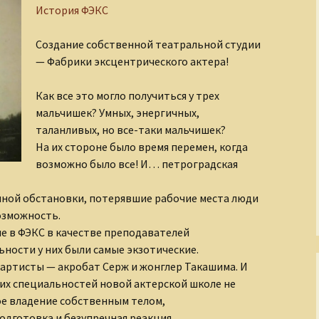
История ФЭКС
Завоеватели и
покровители
По след
полку И
Создание собственной театральной студии
— Фабрики эксцентрического актера!
Золотой век русской
культуры
Слагаем
Как все это могло получиться у трех
Киевская Русь
мальчишек? Умных, энергичных,
таланливых, но все-таки мальчишек?
Кино и его звезды
На их стороне было время перемен, когда
возможно было все! И… петроградская
Легенды о чудовищах
ной обстановки, потерявшие рабочие места люди
Мастера
изобразительного
озможность.
искусства
е в ФЭКС в качестве преподавателей
ности у них были самые экзотические.
Мир Древнего Египта
ртисты — акробат Серж и жонглер Такашима. И
этих специальностей новой актерской школе не
Музыка и музыканты
е владение собственным телом,
одготовка и безупречная реакция.