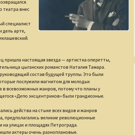
возвращался.
Рождение Медного
о театра внес
Всадника
ый специалист
Романовы
 дель арте,
Русские иконы
иклашевский.
Рюриковичи
ец пришла настоящая звезда — артистка оперетты,
С кого начинается
тельница цыганских романстов Наталия Тамара.
театр?
 руководящий состав будущей труппы. Это были
которые послужили магнитом для молодых
Сказания о
Чудотворном
в в всевозможных жанров, потому что планы у
Строителе
егося «Депо эксцентриков» были грандиозные.
Страна Московия
лись действа на стыке всех видов и жанров
ва, предполагались великие революционные
Судьбы XIX века
 на улицах и площадях Петрограда.
ришли актеры очень разноплановые.
Тайны древних миров