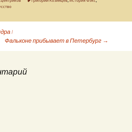
сцентриков
Григорий Козинцев
,
История Фэкс
,
усство
дра I
Фальконе прибывает в Петербург
→
нтарий