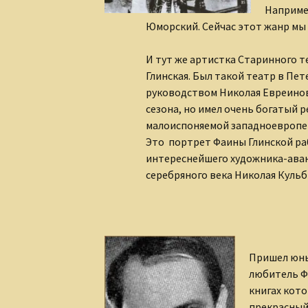
Например
Юморский. Сейчас этот жанр мы
И тут же артистка Старинного т
Глинская. Был такой театр в Пет
руководством Николая Евреинов
сезона, но имел очень богатый р
малоиспоняемой западноевропе
Это портрет Фаины Глинской р
интереснейшего художника-ава
серебряного века Николая Кульб
Пришел юны
любитель Ф
книгах кот
прекрасный 