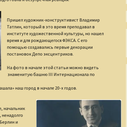
Непостижимая Индия
Окно в античный мир
Пришел художник-конструктивист Владимир
Окольные пути
Татлин, который в это время преподавал в
христианства
институте художественной культуры, но нашел
время и для рождающегося ФЭКСА. С его
Осколки XX века
помощью создавались первые декорации
постановок Депо эксцентриков.
Острова моего города
На фото в начале этой статьи можно видеть
Пиратские истории
знаменитую башню III Интернационала по
По страницам
Священного Писания
шала» наш город в начале 20-х годов.
Прогулки по
Петербургу
, начальник
, ненадолго
Размышления о
несъедобном
 Берлин и