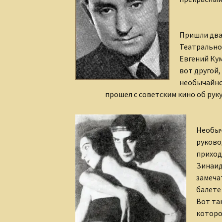
Пришли два
Театральной
Евгений Кум
вот другой,
необычайно
прошел с советским кино об руку
Необыч
руково
приход
Зинаид
замеча
балете
Вот та
которо