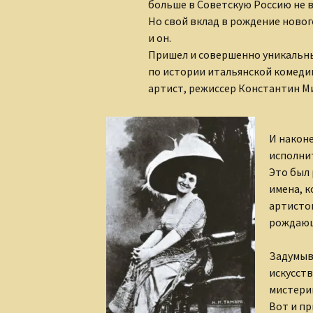
больше в Советскую Россию не 
Но свой вклад в рождение новог
и он.
Пришел и совершенно уникальн
по истории итальянской комедии
артист, режиссер Константин М
И након
исполни
Это был
имена, 
артисто
рождающ
Задумыва
искусст
мистерии
Вот и п