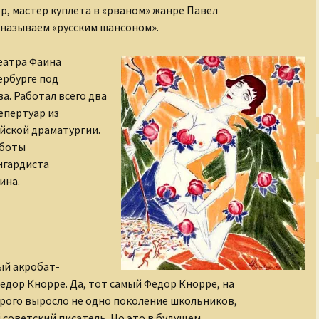
, мастер куплета в «рваном» жанре Павел
Тени Серебряного века
 называем «русским шансоном».
Утраченная Русь
еатра Фаина
ербурге под
Фабрика эксцентриков
а. Работал всего два
епертуар из
йской драматургии.
аботы
нгардиста
ина.
й акробат-
едор Кнорре. Да, тот самый Федор Кнорре, на
орого выросло не одно поколение школьников,
советский писатель. Но это в будущем.