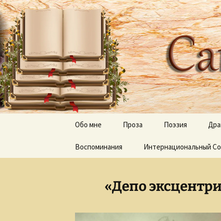
Творческое пространство
Перейти
к
содержимому
Сайт Оль
Обо мне
Проза
Поэзия
Дра
Воспоминания
Дерево апостола Луки
Интернациональный Со
Отражения, тени 
Луч и Лучина
Песни
«Депо эксцентри
Неведомый путь
Слепые и прозревшие