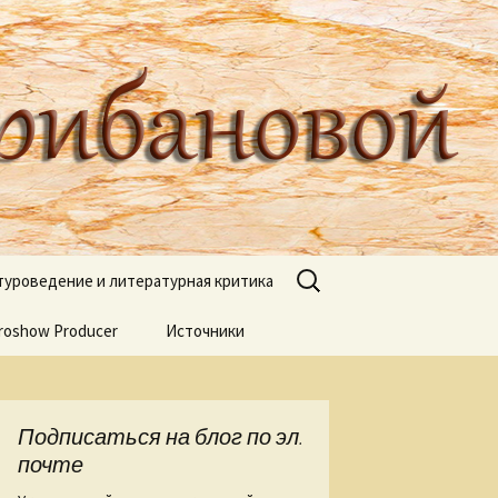
туроведа Ольги Грибановой
Найти:
туроведение и литературная критика
roshow Producer
ях книжных
Источники
книгах
я
Подписаться на блог по эл.
 Веры Горт
почте
а нашей речи