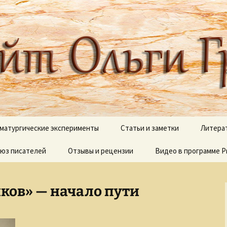
 писателя, поэта, публициста, литера
ги Грибановой
матургические эксперименты
Статьи и заметки
Литера
юз писателей
и сны
Отзывы и рецензии
Блестящий XVIII век
Видео в программе P
В дебр
полок
Вокруг Пушкина
Видеоработы
О моих 
ков» — начало пути
Вокруг Чехова
Proshow Producer дл
новичков
Псалмы
Детективные сюжеты
Палитр