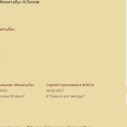
Женитьбу» Н.Гоголя
нитьба»
альная «Женитьба»
Сергей Герасимов в ФЭКСе
.2016
26.03.2017
колки XX века"
В "Кино и его звезды"