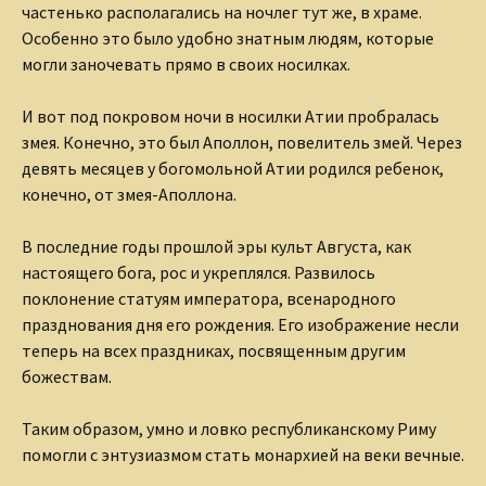
частенько располагались на ночлег тут же, в храме.
Особенно это было удобно знатным людям, которые
могли заночевать прямо в своих носилках.
И вот под покровом ночи в носилки Атии пробралась
змея. Конечно, это был Аполлон, повелитель змей. Через
девять месяцев у богомольной Атии родился ребенок,
конечно, от змея-Аполлона.
В последние годы прошлой эры культ Августа, как
настоящего бога, рос и укреплялся. Развилось
поклонение статуям императора, всенародного
празднования дня его рождения. Его изображение несли
теперь на всех праздниках, посвященным другим
божествам.
Таким образом, умно и ловко республиканскому Риму
помогли с энтузиазмом стать монархией на веки вечные.