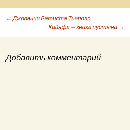
Навигация
←
Джованни Батиста Тьеполо
Кийяфа — книга пустыни
→
по
записям
Добавить комментарий