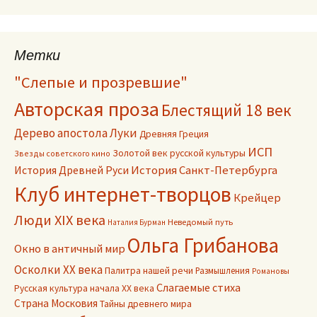
Метки
"Слепые и прозревшие"
Авторская проза
Блестящий 18 век
Дерево апостола Луки
Древняя Греция
ИСП
Золотой век русской культуры
Звезды советского кино
История Древней Руси
История Санкт-Петербурга
Клуб интернет-творцов
Крейцер
Люди XIX века
Неведомый путь
Наталия Бурман
Ольга Грибанова
Окно в античный мир
Осколки ХХ века
Палитра нашей речи
Размышления
Романовы
Слагаемые стиха
Русская культура начала ХХ века
Страна Московия
Тайны древнего мира