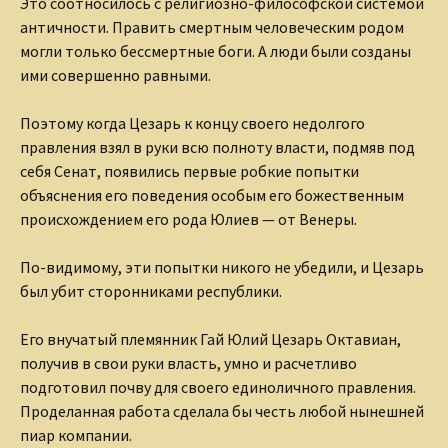
Это соотносилось с религиозно-философской системой
античности. Править смертным человеческим родом
могли только бессмертные боги. А люди были созданы
ими совершенно равными.
Поэтому когда Цезарь к концу своего недолгого
правления взял в руки всю полноту власти, подмяв под
себя Сенат, появились первые робкие попытки
объяснения его поведения особым его божественным
происхождением его рода Юлиев — от Венеры.
По-видимому, эти попытки никого не убедили, и Цезарь
был убит сторонниками республики.
Его внучатый племянник Гай Юлий Цезарь Октавиан,
получив в свои руки власть, умно и расчетливо
подготовил почву для своего единоличного правления.
Проделанная работа сделала бы честь любой нынешней
пиар компании.