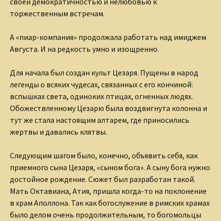
своей демократичностью и нелюбовью к
торжественным встречам.
А «пиар-компания» продолжала работать над имиджем
Августа. И на редкость умно и изощренно.
Для начала был создан культ Цезаря. Пущены в народ
легенды о всяких чудесах, связанных с его кончиной:
вспышках света, одиноких птицах, огненных людях.
Обожествленному Цезарю была воздвигнута колонна и
тут же стала настоящим алтарем, где приносились
жертвы и давались клятвы.
Следующим шагом было, конечно, объявить себя, как
приемного сына Цезаря, «сыном бога». А сыну бога нужно
достойное рождение. Сюжет был разработан такой.
Мать Октавиана, Атия, пришла когда-то на поклонение
в храм Аполлона. Так как богослужение в римских храмах
было делом очень продолжительным, то богомольцы