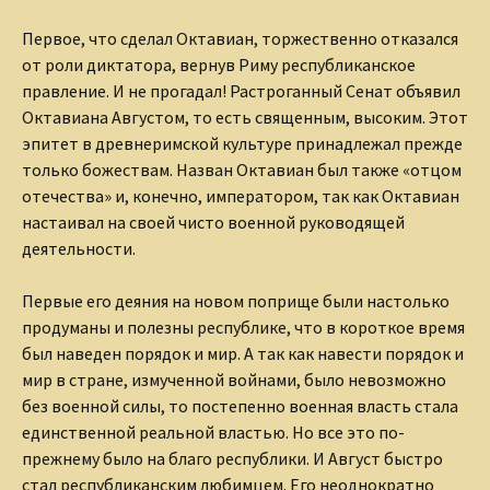
Первое, что сделал Октавиан, торжественно отказался
от роли диктатора, вернув Риму республиканское
правление. И не прогадал! Растроганный Сенат объявил
Октавиана Августом, то есть священным, высоким. Этот
эпитет в древнеримской культуре принадлежал прежде
только божествам. Назван Октавиан был также «отцом
отечества» и, конечно, императором, так как Октавиан
настаивал на своей чисто военной руководящей
деятельности.
Первые его деяния на новом поприще были настолько
продуманы и полезны республике, что в короткое время
был наведен порядок и мир. А так как навести порядок и
мир в стране, измученной войнами, было невозможно
без военной силы, то постепенно военная власть стала
единственной реальной властью. Но все это по-
прежнему было на благо республики. И Август быстро
стал республиканским любимцем. Его неоднократно