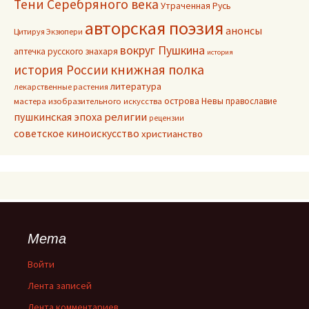
Тени Серебряного века
Утраченная Русь
авторская поэзия
анонсы
Цитируя Экзюпери
вокруг Пушкина
аптечка русского знахаря
история
книжная полка
история России
литература
лекарственные растения
острова Невы
православие
мастера изобразительного искусства
пушкинская эпоха
религии
рецензии
советское киноискусство
христианство
Мета
Войти
Лента записей
Лента комментариев