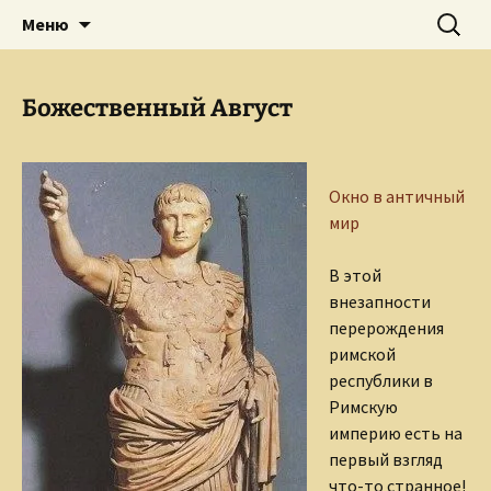
Творческое пространство писателя,
Перейти
Найти:
Сайт Ольги Грибановой
Меню
к
поэта, публициста, литературоведа
содержимому
Ольги Грибановой
Божественный Август
Окно в античный
мир
В этой
внезапности
перерождения
римской
республики в
Римскую
империю есть на
первый взгляд
что-то странное!