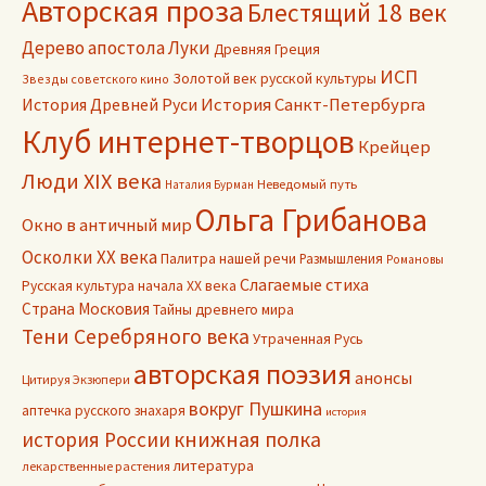
Авторская проза
Блестящий 18 век
Дерево апостола Луки
Древняя Греция
ИСП
Золотой век русской культуры
Звезды советского кино
История Древней Руси
История Санкт-Петербурга
Клуб интернет-творцов
Крейцер
Люди XIX века
Неведомый путь
Наталия Бурман
Ольга Грибанова
Окно в античный мир
Осколки ХХ века
Палитра нашей речи
Размышления
Романовы
Слагаемые стиха
Русская культура начала ХХ века
Страна Московия
Тайны древнего мира
Тени Серебряного века
Утраченная Русь
авторская поэзия
анонсы
Цитируя Экзюпери
вокруг Пушкина
аптечка русского знахаря
история
книжная полка
история России
литература
лекарственные растения