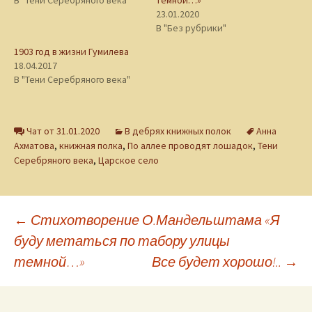
В "Тени Серебряного века"
темной…»
23.01.2020
В "Без рубрики"
1903 год в жизни Гумилева
18.04.2017
В "Тени Серебряного века"
Чат от 31.01.2020
В дебрях книжных полок
Анна
Ахматова
,
книжная полка
,
По аллее проводят лошадок
,
Тени
Серебряного века
,
Царское село
Навигация
←
Стихотворение О.Мандельштама «Я
буду метаться по табору улицы
темной…»
Все будет хорошо!..
→
по