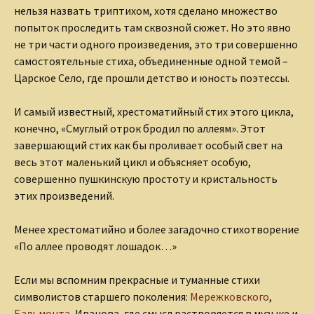
нельзя назвать триптихом, хотя сделано множество
попыток проследить там сквозной сюжет. Но это явно
не три части одного произведения, это три совершенно
самостоятельные стиха, объединенные одной темой –
Царское Село, где прошли детство и юность поэтессы.
И самый известный, хрестоматийный стих этого цикла,
конечно, «Смуглый отрок бродил по аллеям». Этот
завершающий стих как бы проливает особый свет на
весь этот маленький цикл и объясняет особую,
совершенно пушкинскую простоту и кристальность
этих произведений.
Менее хрестоматийно и более загадочно стихотворение
«По аллее проводят лошадок…»
Если мы вспомним прекрасные и туманные стихи
символистов старшего поколения:
Мережковского
,
Бальмонта
, Иванова, где смысл растворяется в музыке и