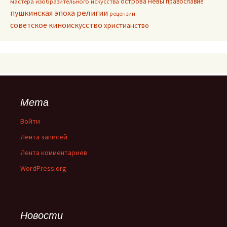
острова Невы
православие
мастера изобразительного искусства
пушкинская эпоха
религии
рецензии
советское киноискусство
христианство
Мета
Войти
Лента записей
Лента комментариев
WordPress.org
Новости