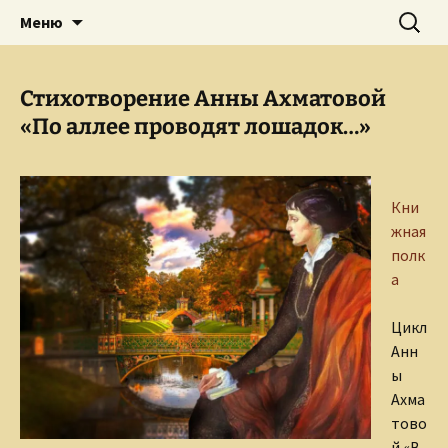
Творческое пространство писателя,
Перейти
Найти:
Сайт Ольги Грибановой
Меню
к
поэта, публициста, литературоведа
содержимому
Ольги Грибановой
Стихотворение Анны Ахматовой
«По аллее проводят лошадок…»
Кни
жная
полк
а
Цикл
Анн
ы
Ахма
тово
й «В