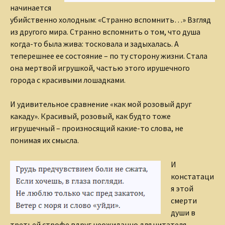
начинается
убийственно холодным: «Странно вспомнить…» Взгляд
из другого мира. Странно вспомнить о том, что душа
когда-то была жива: тосковала и задыхалась. А
теперешнее ее состояние – по ту сторону жизни. Стала
она мертвой игрушкой, частью этого ирушечного
города с красивыми лошадками.
И удивительное сравнение «как мой розовый друг
какаду». Красивый, розовый, как будто тоже
игрушечный – произносящий какие-то слова, не
понимая их смысла.
И
констатаци
я этой
смерти
души в
третьей строфе вдруг неожиданно для читателя