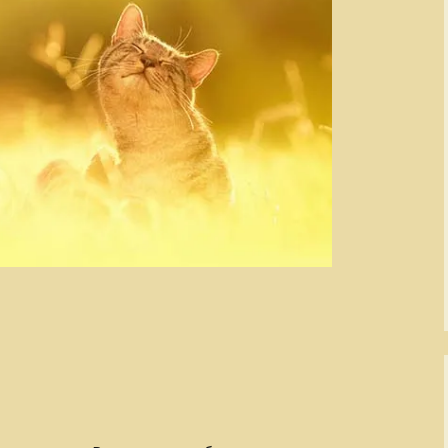
Завоеватели и
покровители
По след
полку И
Золотой век русской
культуры
Слагаем
Киевская Русь
Кино и его звезды
Легенды о чудовищах
Мастера
изобразительного
искусства
Мир Древнего Египта
Музыка и музыканты