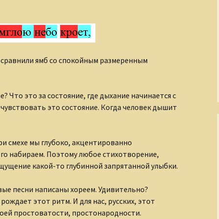
Рождение Медного
Всадника
Романовы
сравнили ямб со спокойным размеренным
Русские иконы
Рюриковичи
е? Что это за состояние, где дыхание начинается с
С кого начинается
очувствовать это состояние. Когда человек дышит
театр?
Сказания о
Чудотворном
при смехе мы глубоко, акцентированно
Строителе
его набираем. Поэтому любое стихотворение,
ощущение какой-то глубинной запрятанной улыбки.
Страна Московия
овые песни написаны хореем. Удивительно?
Судьбы XIX века
рождает этот ритм. И для нас, русских, этот
оей простоватости, простонародности.
Тайны древних миров