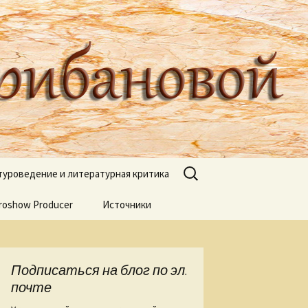
туроведа Ольги Грибановой
Найти:
туроведение и литературная критика
roshow Producer
ях книжных
Источники
книгах
я
Подписаться на блог по эл.
 Веры Горт
почте
а нашей речи