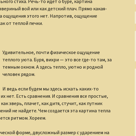
Непостижимая Индия
ного стиха. Речь-то идет о буре, картина
 звериный вой или как детский плач. Прямо какая-
Окно в античный мир
, а ощущения этого нет. Напротив, ощущение
как от теплой печки.
Окольные пути
христианства
Осколки XX века
Удивительное, почти физическое ощущение
теплого уюта. Буря, вихри — это все где-то там, за
Острова моего города
темным окном. А здесь тепло, уютно и родной
Пиратские истории
человек рядом.
По страницам
И ведь если будем мы здесь искать каких-то
Священного Писания
их нет. Есть сравнения. И сравнения все простые,
ак зверь, плачет, как дитя, стучит, как путник
Прогулки по
Петербургу
ений не найдете. Чем создается эта картина тепла
ается ритмом. Хореем.
Размышления о
несъедобном
ической форме, двусложный размер с ударением на