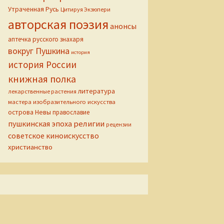
Утраченная Русь
Цитируя Экзюпери
авторская поэзия
анонсы
аптечка русского знахаря
вокруг Пушкина
история
история России
книжная полка
литература
лекарственные растения
мастера изобразительного искусства
острова Невы
православие
пушкинская эпоха
религии
рецензии
советское киноискусство
христианство