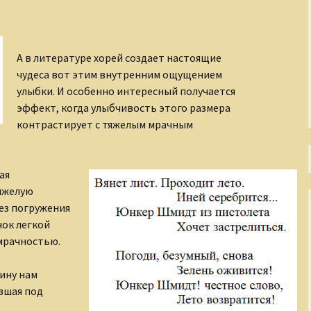
Тени Серебряного века
Утраченная Русь
А в литературе хорей создает настоящие
чудеса вот этим внутренним ощущением
Фабрика эксцентриков
улыбки. И особенно интересный получается
эффект, когда улыбчивость этого размера
контрастирует с тяжелым мрачным
ая
тяжелую
без погружения
нок легкой
мрачностью.
ину нам
вшая под