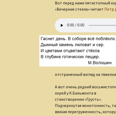
Вот перед нами пятистопный х
«Вечерние стекла» читает
Петр 
отстраненный взгляд на тяжелое, 
А вот очень редкий восьмисто
хорей у К.Бальмонта в
стихотворении «Грусть».
Подчеркнутая монотонность, та
вязкая перегруженность, котор