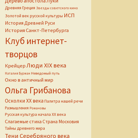
Дерево апостола Луки
Древняя Греция
Звезды советского кино
ИСП
Золотой век русской культуры
История Древней Руси
История Санкт-Петербурга
Клуб интернет-
творцов
Люди XIX века
Крейцер
Неведомый путь
Наталия Бурман
Окно в античный мир
Ольга Грибанова
Осколки ХХ века
Палитра нашей речи
Размышления
Романовы
Русская культура начала ХХ века
Слагаемые стиха
Страна Московия
Тайны древнего мира
Тени Серебряного века