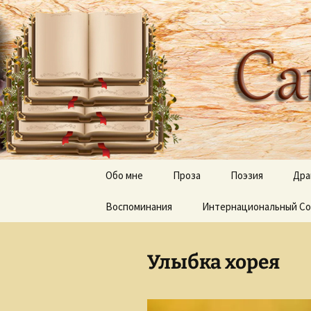
Творческое пространство
Перейти
к
содержимому
Сайт Оль
Обо мне
Проза
Поэзия
Дра
Воспоминания
Дерево апостола Луки
Интернациональный Со
Отражения, тени 
Луч и Лучина
Песни
Улыбка хорея
Неведомый путь
Слепые и прозревшие