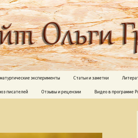
 писателя, поэта, публициста, литера
ги Грибановой
матургические эксперименты
Статьи и заметки
Литера
юз писателей
и сны
Отзывы и рецензии
Блестящий XVIII век
Видео в программе P
В дебр
полок
Вокруг Пушкина
Видеоработы
О моих 
Вокруг Чехова
Proshow Producer дл
новичков
Псалмы
Детективные сюжеты
Палитр