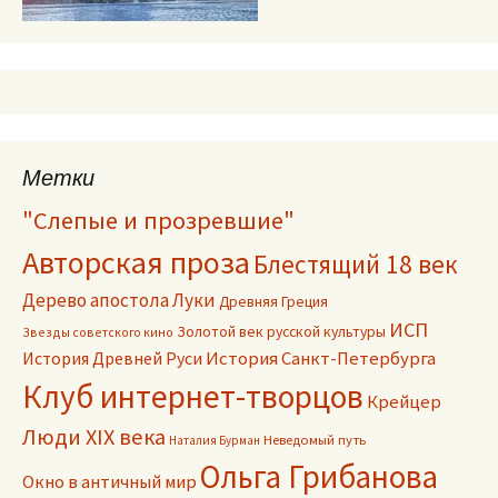
Метки
"Слепые и прозревшие"
Авторская проза
Блестящий 18 век
Дерево апостола Луки
Древняя Греция
ИСП
Золотой век русской культуры
Звезды советского кино
История Древней Руси
История Санкт-Петербурга
Клуб интернет-творцов
Крейцер
Люди XIX века
Неведомый путь
Наталия Бурман
Ольга Грибанова
Окно в античный мир