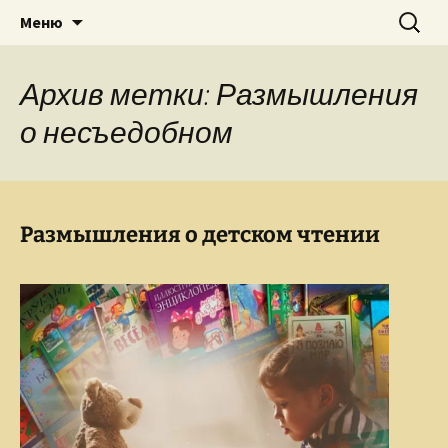
Творческое пространство писателя,
Перейти
Найти:
Сайт Ольги Грибановой
Меню
к
поэта, публициста, литературоведа
содержимому
Ольги Грибановой
Архив метки: Размышления
о несъедобном
Размышления о детском чтении