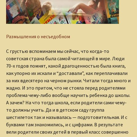
Размышления о несъедобном
С грустью вспоминаем мы сейчас, что когда-то
советская страна была самой читающей в мире. Люди
70-х годов помнят, какой драгоценностью была книга,
как упорно их искали и “доставали”, как переплачивали
за них вдесятеро на черном рынки. Читали тогда много и
жадно. И это притом, что не стояла перед родителями
проблема чему-либо вообще научить ребенка до школы.
А зачем? На что тогда школа, если родители сами чему-
то должны учить. Да и в детском саду группа
шестилеток так и называлась — подготовительная. И с
буквами там знакомились, и с цифрами. В результате
вели родители своих детей в первый класс совершенно