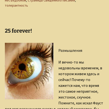
несъедобном
,
Страницы Священного писания
,
толерантность
25 forever!
Размышления
И вечно-то мы
недовольны временем, в
котором живем здесь и
сейчас! Почему-то
кажется нам, что время
это самое неприятное,
жестокое, скучное.
Помните, как искал Фауст
тот миг осознанного счастья, который захотелось бы