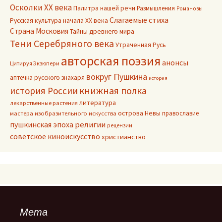
Осколки ХХ века
Палитра нашей речи
Размышления
Романовы
Слагаемые стиха
Русская культура начала ХХ века
Страна Московия
Тайны древнего мира
Тени Серебряного века
Утраченная Русь
авторская поэзия
анонсы
Цитируя Экзюпери
вокруг Пушкина
аптечка русского знахаря
история
книжная полка
история России
литература
лекарственные растения
острова Невы
православие
мастера изобразительного искусства
пушкинская эпоха
религии
рецензии
советское киноискусство
христианство
Мета