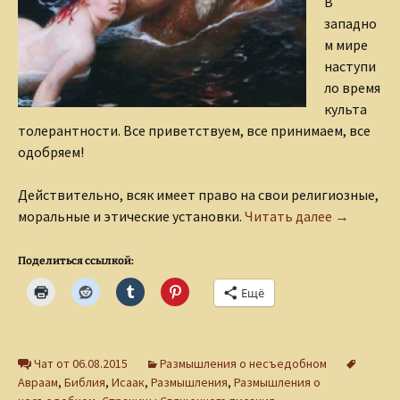
В
западно
м мире
наступи
ло время
культа
толерантности. Все приветствуем, все принимаем, все
одобряем!
Действительно, всяк имеет право на свои религиозные,
Размышле
моральные и этические установки.
Читать далее
→
Поделиться ссылкой:
Ещё
Чат от 06.08.2015
Размышления о несъедобном
Авраам
,
Библия
,
Исаак
,
Размышления
,
Размышления о