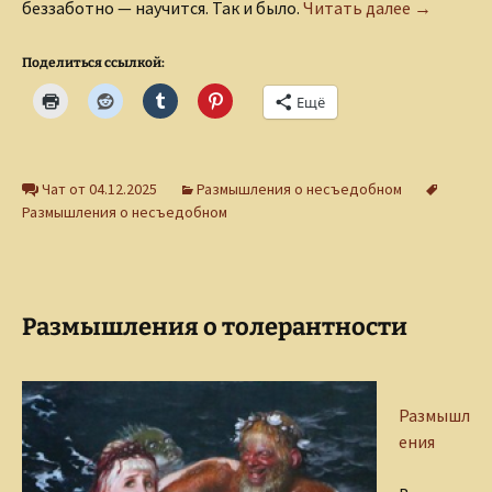
Размышле
беззаботно — научится. Так и было.
Читать далее
→
Поделиться ссылкой:
Ещё
Чат от 04.12.2025
Размышления о несъедобном
Размышления о несъедобном
Размышления о толерантности
Размышл
ения