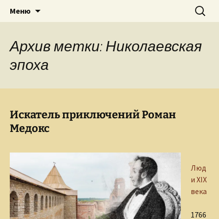
Творческое пространство писателя,
Перейти
Найти:
Сайт Ольги Грибановой
Меню
к
поэта, публициста, литературоведа
содержимому
Ольги Грибановой
Архив метки: Николаевская
эпоха
Искатель приключений Роман
Медокс
Люд
и XIX
века
1766