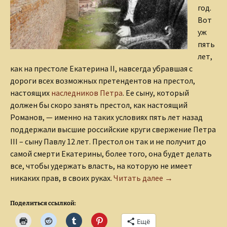
год.
Вот
уж
пять
лет,
как на престоле Екатерина II, навсегда убравшая с
дороги всех возможных претендентов на престол,
настоящих
наследников Петра
. Ее сыну, который
должен бы скоро занять престол, как настоящий
Романов, — именно на таких условиях пять лет назад
поддержали высшие российские круги свержение Петра
III – сыну Павлу 12 лет. Престол он так и не получит до
самой смерти Екатерины, более того, она будет делать
все, чтобы удержать власть, на которую не имеет
Искатель прикл
никаких прав, в своих руках.
Читать далее
→
Поделиться ссылкой:
Ещё