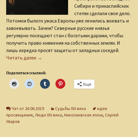
Сибири и прикаспийских
степях сделали свое дело.
Потомки былого ужаса Европы уже ленились воевать и
завоевывать. Зачем? Северные русские князья
регулярно посещают стан с богатыми дарами, чтобы
получить право княжения на собственных землях. И
лишь изредка просят защиты от западных соседей.
Граф Сергей Уваров
Читать далее
→
Поделиться ссылкой:
Ещё
Чат от 26.06.2019
Судьбы XIX века
идеи
просвещения
,
Люди XIX века
,
Николаевская эпоха
,
Сергей
Уваров