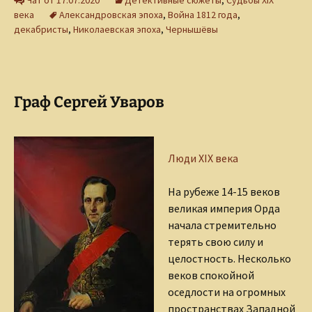
Чат от 17.07.2020
Детективные сюжеты
,
Судьбы XIX
века
Александровская эпоха
,
Война 1812 года
,
декабристы
,
Николаевская эпоха
,
Чернышёвы
Граф Сергей Уваров
Люди XIX века
На рубеже 14-15 веков
великая империя Орда
начала стремительно
терять свою силу и
целостность. Несколько
веков спокойной
оседлости на огромных
пространствах Западной