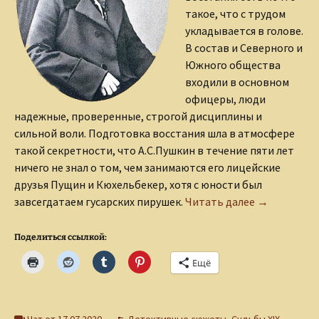
такое, что с трудом
укладывается в голове.
В состав и Северного и
Южного общества
входили в основном
офицеры, люди
надежные, проверенные, строгой дисциплины и
сильной воли. Подготовка восстания шла в атмосфере
такой секретности, что А.С.Пушкин в течение пяти лет
ничего не знал о том, чем занимаются его лицейские
друзья Пущин и Кюхельбекер, хотя с юности был
Декабрист 
завсегдатаем гусарских пирушек.
Читать далее
→
Поделиться ссылкой:
Ещё