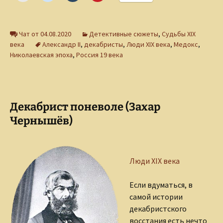
Чат от 04.08.2020
Детективные сюжеты
,
Судьбы XIX
века
Александр II
,
декабристы
,
Люди XIX века
,
Медокс
,
Николаевская эпоха
,
Россия 19 века
Декабрист поневоле (Захар
Чернышёв)
Люди XIX века
Если вдуматься, в
самой истории
декабристского
восстания есть нечто