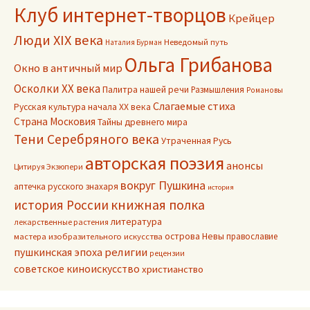
Клуб интернет-творцов
Крейцер
Люди XIX века
Неведомый путь
Наталия Бурман
Ольга Грибанова
Окно в античный мир
Осколки ХХ века
Палитра нашей речи
Размышления
Романовы
Слагаемые стиха
Русская культура начала ХХ века
Страна Московия
Тайны древнего мира
Тени Серебряного века
Утраченная Русь
авторская поэзия
анонсы
Цитируя Экзюпери
вокруг Пушкина
аптечка русского знахаря
история
книжная полка
история России
литература
лекарственные растения
острова Невы
православие
мастера изобразительного искусства
пушкинская эпоха
религии
рецензии
советское киноискусство
христианство