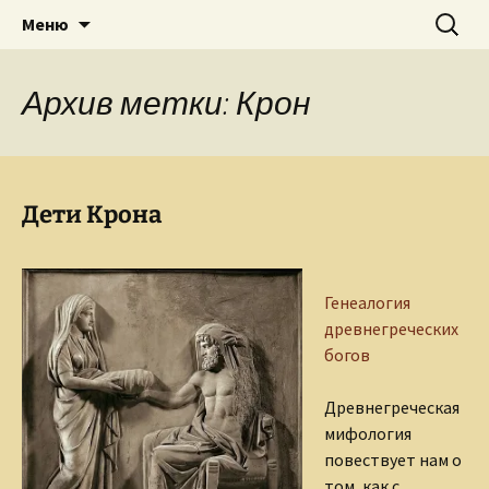
Творческое пространство писателя,
Перейти
Найти:
Сайт Ольги Грибановой
Меню
к
поэта, публициста, литературоведа
содержимому
Ольги Грибановой
Архив метки: Крон
Дети Крона
Генеалогия
древнегреческих
богов
Древнегреческая
мифология
повествует нам о
том, как с