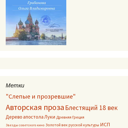
Метки
"Слепые и прозревшие"
Авторская проза
Блестящий 18 век
Дерево апостола Луки
Древняя Греция
ИСП
Золотой век русской культуры
Звезды советского кино