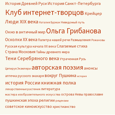
История Древней Руси
История Санкт-Петербурга
Клуб интернет-творцов
Крейцер
Люди XIX века
Неведомый путь
Наталия Бурман
Ольга Грибанова
Окно в античный мир
Осколки ХХ века
Палитра нашей речи
Размышления
Романовы
Слагаемые стиха
Русская культура начала ХХ века
Страна Московия
Тайны древнего мира
Тени Серебряного века
Утраченная Русь
авторская поэзия
анонсы
Цитируя Экзюпери
вокруг Пушкина
аптечка русского знахаря
история
книжная полка
история России
литература
лекарственные растения
острова Невы
православие
мастера изобразительного искусства
пушкинская эпоха
религии
рецензии
советское киноискусство
христианство