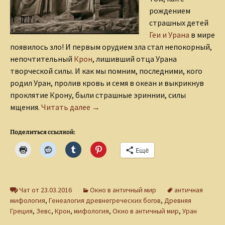
рождением
страшных детей
Геи и Урана
в мире
появилось зло! И первым орудием зла стал непокорный,
непочтительный
Крон
, лишивший отца Урана
творческой силы. И как мы помним, последними, кого
родил Уран, пролив кровь и семя в океан и выкрикнув
проклятие Крону, были страшные эриннии, силы
Дети Крона
мщения.
Читать далее
→
Поделиться ссылкой:
Ещё
Чат от 23.03.2016
Окно в античный мир
античная
мифология
,
Генеалогия древнегреческих богов
,
Древняя
Греция
,
Зевс
,
Крон
,
мифология
,
Окно в античный мир
,
Уран