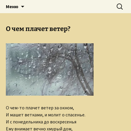
Творческое пространство писателя,
Перейти
Найти:
Сайт Ольги Грибановой
Меню
к
поэта, публициста, литературоведа
содержимому
Ольги Грибановой
О чем плачет ветер?
О чем-то плачет ветер за окном,
И машет ветками, и молит о спасенье.
И с понедельника до воскресенья
Ему внимает вечно хмурый дом,