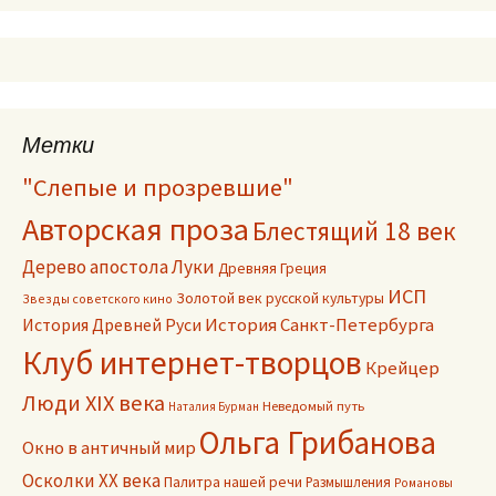
Метки
"Слепые и прозревшие"
Авторская проза
Блестящий 18 век
Дерево апостола Луки
Древняя Греция
ИСП
Золотой век русской культуры
Звезды советского кино
История Древней Руси
История Санкт-Петербурга
Клуб интернет-творцов
Крейцер
Люди XIX века
Неведомый путь
Наталия Бурман
Ольга Грибанова
Окно в античный мир
Осколки ХХ века
Палитра нашей речи
Размышления
Романовы