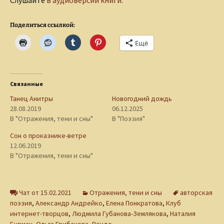
Слушайте
в аудиоверсии книги.
Поделиться ссылкой:
Ещё
Связанные
Танец Анитры
Новогодний дождь
28.08.2019
06.12.2025
В "Отражения, тени и сны"
В "Поэзия"
Сон о проказнике-ветре
12.06.2019
В "Отражения, тени и сны"
Чат от 15.02.2021
Отражения, тени и сны
авторская
поэзия
,
Александр Андрейко
,
Елена Понкратова
,
Клуб
интернет-творцов
,
Людмила Губанова-Землякова
,
Наталия