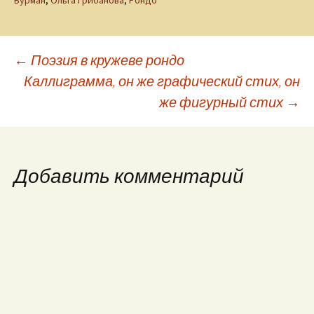
Бурман
,
Ольга Грибанова
,
Рондо
Навигация
←
Поэзия в кружеве рондо
Каллиграмма, он же графический стих, он
же фигурный стих
→
по
записям
Добавить комментарий