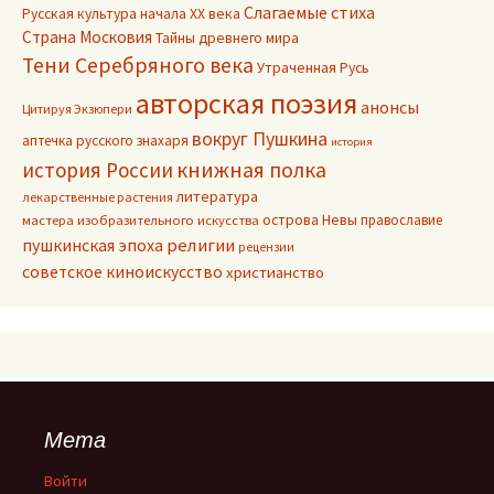
Слагаемые стиха
Русская культура начала ХХ века
Страна Московия
Тайны древнего мира
Тени Серебряного века
Утраченная Русь
авторская поэзия
анонсы
Цитируя Экзюпери
вокруг Пушкина
аптечка русского знахаря
история
книжная полка
история России
литература
лекарственные растения
острова Невы
православие
мастера изобразительного искусства
пушкинская эпоха
религии
рецензии
советское киноискусство
христианство
Мета
Войти