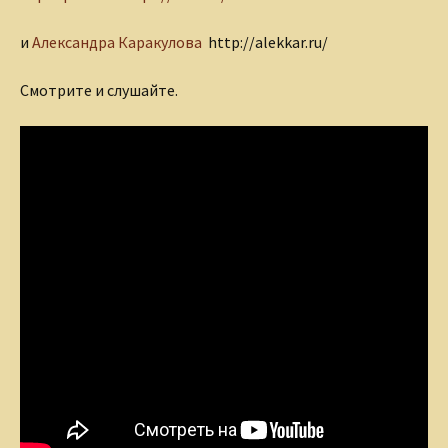
и
Александра Каракулова
http://alekkar.ru/
Смотрите и слушайте.