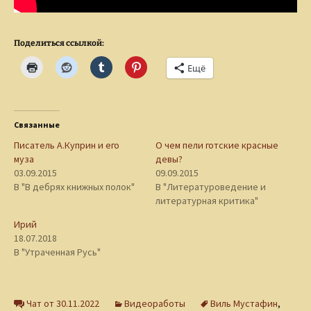
Поделиться ссылкой:
Ещё
Связанные
Писатель А.Куприн и его
О чем пели готские красные
муза
девы?
03.09.2015
09.09.2015
В "В дебрях книжных полок"
В "Литературоведение и
литературная критика"
Ирий
18.07.2018
В "Утраченная Русь"
Чат от 30.11.2022
Видеоработы
Виль Мустафин
,