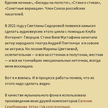
бдения ночные», «Беседы на погосте», «Стихи о стихах»,
«Сонетные вариации». Член Союза российских
писателей.
В 2021 году у Светланы Сидоровой появился замысел
сделать аудиоверсию этого цикла с помощью Клуба
Интернет-Творцов. Стихи Виля Мустафина начитали
актер народного театра Андрей Плетенчук и я совсем
не актриса. Но поэзия Марины Цветаевой,
ослепительная — и вся на оттенках и полутонах, жесткая
— и вся на тончайших эмоциональных ниточках, всегда
меня восхищала.
Вот я и взялась. И в процессе работы поняла, что из
этого надо сделать видео.
В качестве музыкального фона я использовала
произведения моих друзей композиторов
Евгения
Серебрякова https://vk.com/ensmusic