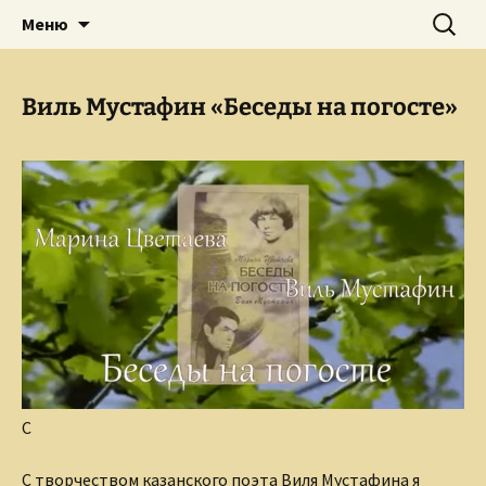
Творческое пространство писателя,
Перейти
Найти:
Сайт Ольги Грибановой
Меню
к
поэта, публициста, литературоведа
содержимому
Ольги Грибановой
Виль Мустафин «Беседы на погосте»
C
С творчеством казанского поэта Виля Мустафина я