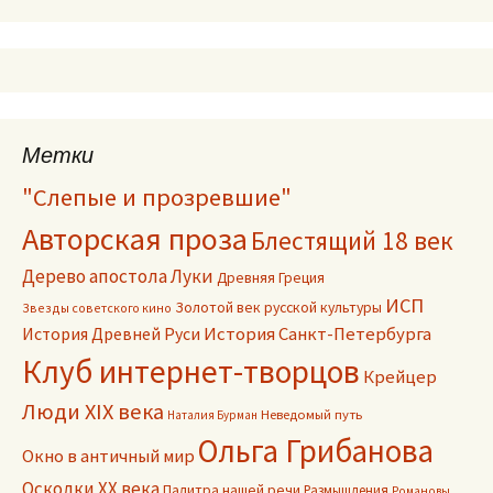
Метки
"Слепые и прозревшие"
Авторская проза
Блестящий 18 век
Дерево апостола Луки
Древняя Греция
ИСП
Золотой век русской культуры
Звезды советского кино
История Древней Руси
История Санкт-Петербурга
Клуб интернет-творцов
Крейцер
Люди XIX века
Неведомый путь
Наталия Бурман
Ольга Грибанова
Окно в античный мир
Осколки ХХ века
Палитра нашей речи
Размышления
Романовы