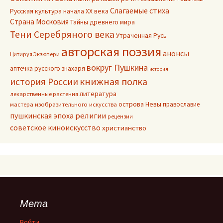
Слагаемые стиха
Русская культура начала ХХ века
Страна Московия
Тайны древнего мира
Тени Серебряного века
Утраченная Русь
авторская поэзия
анонсы
Цитируя Экзюпери
вокруг Пушкина
аптечка русского знахаря
история
книжная полка
история России
литература
лекарственные растения
острова Невы
православие
мастера изобразительного искусства
пушкинская эпоха
религии
рецензии
советское киноискусство
христианство
Мета
Войти