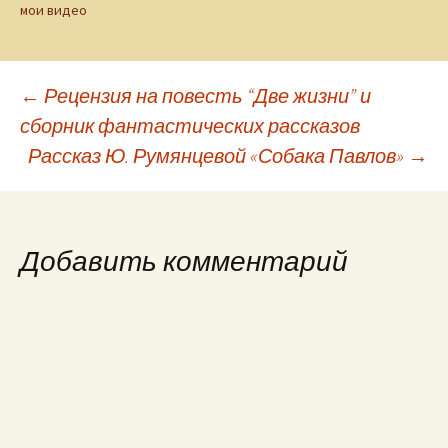
мои видео
Навигация
←
Рецензия на повесть “Две жизни” и
сборник фантастических рассказов
Рассказ Ю. Румянцевой «Собака Павлов»
→
по
записям
Добавить комментарий