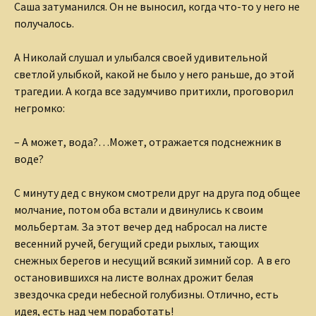
Саша затуманился. Он не выносил, когда что-то у него не
получалось.
А Николай слушал и улыбался своей удивительной
светлой улыбкой, какой не было у него раньше, до этой
трагедии. А когда все задумчиво притихли, проговорил
негромко:
– А может, вода?…Может, отражается подснежник в
воде?
С минуту дед с внуком смотрели друг на друга под общее
молчание, потом оба встали и двинулись к своим
мольбертам. За этот вечер дед набросал на листе
весенний ручей, бегущий среди рыхлых, тающих
снежных берегов и несущий всякий зимний сор. А в его
остановившихся на листе волнах дрожит белая
звездочка среди небесной голубизны. Отлично, есть
идея, есть над чем поработать!