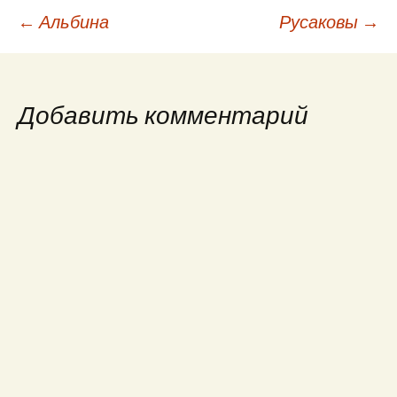
Навигация
←
Альбина
Русаковы
→
по
Добавить комментарий
записям