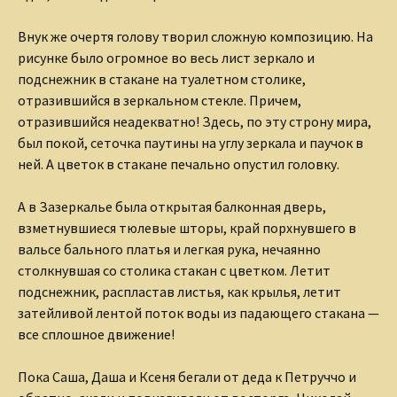
Внук же очертя голову творил сложную композицию. На
рисунке было огромное во весь лист зеркало и
подснежник в стакане на туалетном столике,
отразившийся в зеркальном стекле. Причем,
отразившийся неадекватно! Здесь, по эту строну мира,
был покой, сеточка паутины на углу зеркала и паучок в
ней. А цветок в стакане печально опустил головку.
А в Зазеркалье была открытая балконная дверь,
взметнувшиеся тюлевые шторы, край порхнувшего в
вальсе бального платья и легкая рука, нечаянно
столкнувшая со столика стакан с цветком. Летит
подснежник, распластав листья, как крылья, летит
затейливой лентой поток воды из падающего стакана —
все сплошное движение!
Пока Саша, Даша и Ксеня бегали от деда к Петруччо и