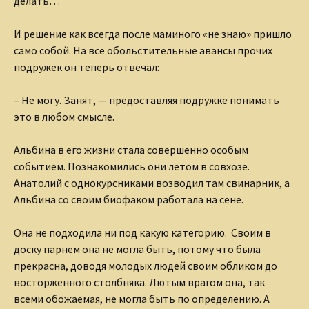
делать…
И решение как всегда после маминого «не знаю» пришло
само собой. На все обольстительные авансы прочих
подружек он теперь отвечал:
– Не могу. Занят, — предоставляя подружке понимать
это в любом смысле.
Альбина в его жизни стала совершенно особым
событием. Познакомились они летом в совхозе.
Анатолий с однокурсниками возводил там свинарник, а
Альбина со своим биофаком работала на сене.
Она не подходила ни под какую категорию. Своим в
доску парнем она не могла быть, потому что была
прекрасна, доводя молодых людей своим обликом до
восторженного столбняка. Лютым врагом она, так
всеми обожаемая, не могла быть по определению. А