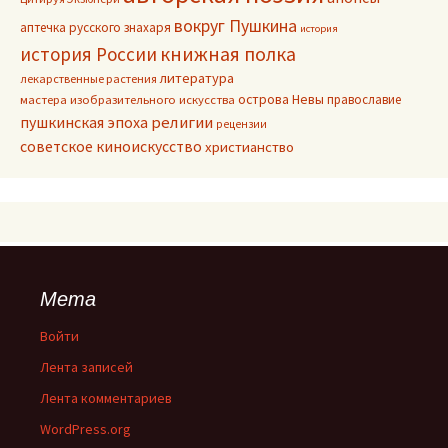
вокруг Пушкина
аптечка русского знахаря
история
книжная полка
история России
литература
лекарственные растения
острова Невы
православие
мастера изобразительного искусства
пушкинская эпоха
религии
рецензии
советское киноискусство
христианство
Мета
Войти
Лента записей
Лента комментариев
WordPress.org