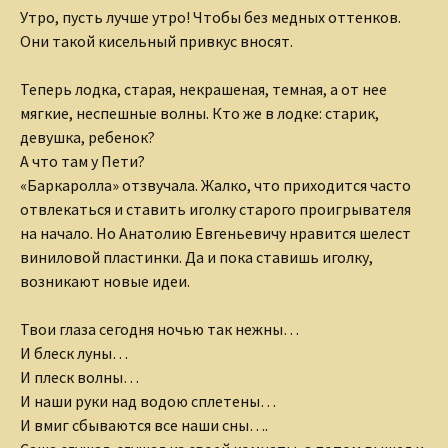
Утро, пусть лучше утро! Чтобы без медных оттенков.
Они такой кисельный привкус вносят.
Теперь лодка, старая, некрашеная, темная, а от нее
мягкие, неспешные волны. Кто же в лодке: старик,
девушка, ребенок?
А что там у Пети?
«Баркаролла» отзвучала. Жалко, что приходится часто
отвлекаться и ставить иголку старого проигрывателя
на начало. Но Анатолию Евгеньевичу нравится шелест
виниловой пластинки. Да и пока ставишь иголку,
возникают новые идеи.
Твои глаза сегодня ночью так нежны…
И блеск луны…
И плеск волны…
И наши руки над водою сплетены…
И вмиг сбываются все наши сны….