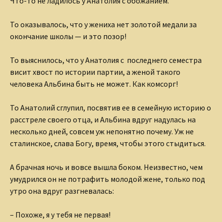
Что-то не ладилось у Анатолия с обожанием.
То оказывалось, что у жениха нет золотой медали за
окончание школы — и это позор!
То выяснилось, что у Анатолия с последнего семестра
висит хвост по истории партии, а женой такого
человека Альбина быть не может. Как комсорг!
То Анатолий сглупил, посвятив ее в семейную историю о
расстреле своего отца, и Альбина вдруг надулась на
несколько дней, совсем уж непонятно почему. Уж не
сталинское, слава Богу, время, чтобы этого стыдиться.
А брачная ночь и вовсе вышла боком. Неизвестно, чем
умудрился он не потрафить молодой жене, только под
утро она вдруг разгневалась:
– Похоже, я у тебя не первая!