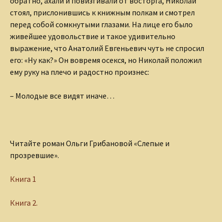
обратно, ахали и повизгивали от восторга, Николай
стоял, прислонившись к книжным полкам и смотрел
перед собой сомкнутыми глазами. На лице его было
живейшее удовольствие и такое удивительно
выражение, что Анатолий Евгеньевич чуть не спросил
его: «Ну как?» Он вовремя осекся, но Николай положил
ему руку на плечо и радостно произнес:
– Молодые все видят иначе…
Читайте роман Ольги Грибановой «Слепые и
прозревшие».
Книга 1
Книга 2.