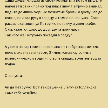
Саша слушал-слушал из своей комнаты, а потом вышел и
напел эти стихи прямо под пластинку. Петруччо внимал,
подняв домиком черные мохнатые брови, а дослушав до
конца, прижал руку к сердцу и томно покачнулся. Саша
рассмеялся, хлопнул Петруччо по плечу и ушел к себе.
Они, кажется, хорошо друг друга понимают.
Так кого же Петруччо посадил в лодку?
А у него на картоне акварельная петербургская летняя
ночь с сиреневым небом, Зимняя канавка, сонные
всплески черной воды и по воле спящих волн плывущая
лодка.
Она пуста.
Ай да Петруччо! Вот так решение! Летучая Голландка!
Сама себе хозяйка!