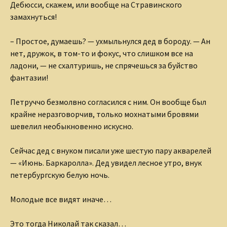
Дебюсси, скажем, или вообще на Стравинского
замахнуться!
– Простое, думаешь? — ухмыльнулся дед в бороду. — Ан
нет, дружок, в том-то и фокус, что слишком все на
ладони, — не схалтуришь, не спрячешься за буйство
фантазии!
Петруччо безмолвно согласился с ним. Он вообще был
крайне неразговорчив, только мохнатыми бровями
шевелил необыкновенно искусно.
Сейчас дед с внуком писали уже шестую пару акварелей
— «Июнь. Баркаролла». Дед увидел лесное утро, внук
петербургскую белую ночь.
Молодые все видят иначе…
Это тогда Николай так сказал…