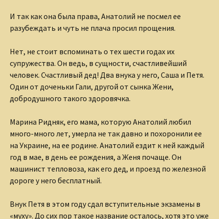
И так как она была права, Анатолий не посмел ее
разубеждать и чуть не плача просил прощения.
Нет, не стоит вспоминать о тех шести годах их
супружества. Он ведь, в сущности, счастливейший
человек. Счастливый дед! Два внука у него, Саша и Петя.
Один от доченьки Гали, другой от сынка Жени,
добродушного такого здоровячка.
Марина Ридняк, его мама, которую Анатолий любил
много-много лет, умерла не так давно и похоронили ее
на Украине, на ее родине. Анатолий ездит к ней каждый
год в мае, в день ее рождения, а Женя почаще. Он
машинист тепловоза, как его дед, и проезд по железной
дороге у него бесплатный.
Внук Петя в этом году сдал вступительные экзамены в
«муху». До сих пор такое название осталось, хотя это уже