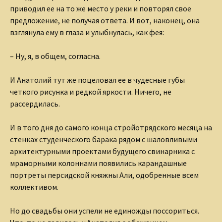
приводил ее на то же место у реки и повторял свое
предложение, не получая ответа. И вот, наконец, она
взглянула ему в глаза и улыбнулась, как фея:
– Ну, я, в общем, согласна.
И Анатолий тут же поцеловал ее в чудесные губы
четкого рисунка и редкой яркости. Ничего, не
рассердилась.
И в того дня до самого конца стройотрядского месяца на
стенках студенческого барака рядом с шаловливыми
архитектурными проектами будущего свинарника с
мраморными колоннами появились карандашные
портреты персидской княжны Али, одобренные всем
коллективом.
Но до свадьбы они успели не единожды поссориться.