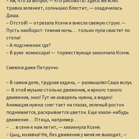
– Хм, что за вопрос — что рисовать! Здесь же ясно:
травка зеленеет, солнышко блестит, — озадачилась
Даша.
– Отстой! — отрезала Ксеня и внесла свежую струю. —
Пусть наоборот: темная ночь… только пули свистят по
степи!
– А подснежник где?
– В руке комиссара! — торжествующе закончила Ксеня.
Смеялся даже Петруччо.
– В самом деле, трудная задача, — размышлял Саша вслух.
— В этой музыке столько движения, и яркого такого
движения, эххх! Тут не акварель нужна, а видео!
Анимация нужна: снег тает на глазах, зеленый росток
поднимается, раскрывается цветок. Еще какое-нибудь
движение… Птица, например…
– … в сени к нам летит, — хихикнула Ксеня.
– Цыц, козявка! Не, без движения у меня не выходит, —