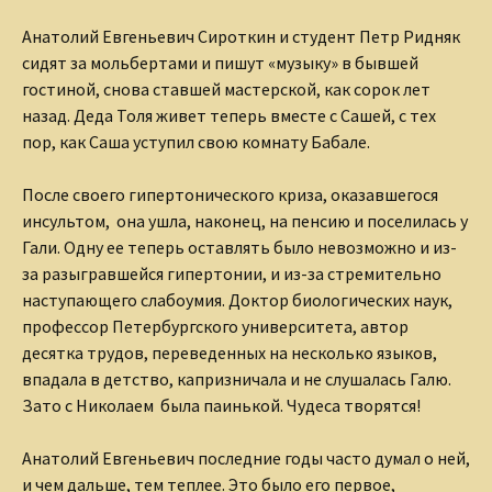
Анатолий Евгеньевич Сироткин и студент Петр Ридняк
сидят за мольбертами и пишут «музыку» в бывшей
гостиной, снова ставшей мастерской, как сорок лет
назад. Деда Толя живет теперь вместе с Сашей, с тех
пор, как Саша уступил свою комнату Бабале.
После своего гипертонического криза, оказавшегося
инсультом, она ушла, наконец, на пенсию и поселилась у
Гали. Одну ее теперь оставлять было невозможно и из-
за разыгравшейся гипертонии, и из-за стремительно
наступающего слабоумия. Доктор биологических наук,
профессор Петербургского университета, автор
десятка трудов, переведенных на несколько языков,
впадала в детство, капризничала и не слушалась Галю.
Зато с Николаем была паинькой. Чудеса творятся!
Анатолий Евгеньевич последние годы часто думал о ней,
и чем дальше, тем теплее. Это было его первое,