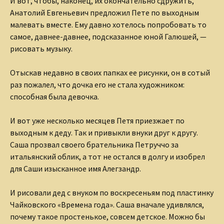
И вот, чтобы, наконец, их окончательно сдружить,
Анатолий Евгеньевич предложил Пете по выходным
малевать вместе. Ему давно хотелось попробовать то
самое, давнее-давнее, подсказанное юной Галюшей, —
рисовать музыку.
Отыскав недавно в своих папках ее рисунки, он в сотый
раз пожалел, что дочка его не стала художником:
способная была девочка.
И вот уже несколько месяцев Петя приезжает по
выходным к деду. Так и привыкли внуки друг к другу.
Саша прозвал своего брательника Петруччо за
итальянский облик, а тот не остался в долгу и изобрел
для Саши изысканное имя Алегзандр.
И рисовали дед с внуком по воскресеньям под пластинку
Чайковского «Времена года». Саша вначале удивлялся,
почему такое простенькое, совсем детское. Можно бы