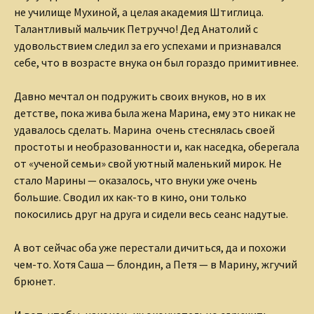
не училище Мухиной, а целая академия Штиглица.
Талантливый мальчик Петруччо! Дед Анатолий с
удовольствием следил за его успехами и признавался
себе, что в возрасте внука он был гораздо примитивнее.
Давно мечтал он подружить своих внуков, но в их
детстве, пока жива была жена Марина, ему это никак не
удавалось сделать. Марина очень стеснялась своей
простоты и необразованности и, как наседка, оберегала
от «ученой семьи» свой уютный маленький мирок. Не
стало Марины — оказалось, что внуки уже очень
большие. Сводил их как-то в кино, они только
покосились друг на друга и сидели весь сеанс надутые.
А вот сейчас оба уже перестали дичиться, да и похожи
чем-то. Хотя Саша — блондин, а Петя — в Марину, жгучий
брюнет.