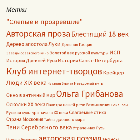
Метки
"Слепые и прозревшие"
Авторская проза
Блестящий 18 век
Дерево апостола Луки
Древняя Греция
ИСП
Золотой век русской культуры
Звезды советского кино
История Древней Руси
История Санкт-Петербурга
Клуб интернет-творцов
Крейцер
Люди XIX века
Неведомый путь
Наталия Бурман
Ольга Грибанова
Окно в античный мир
Осколки ХХ века
Палитра нашей речи
Размышления
Романовы
Слагаемые стиха
Русская культура начала ХХ века
Страна Московия
Тайны древнего мира
Тени Серебряного века
Утраченная Русь
авторская поэзия
анонсы
Цитируя Экзюпери