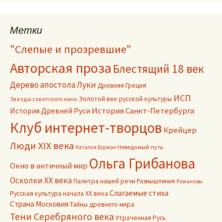
Метки
"Слепые и прозревшие"
Авторская проза
Блестящий 18 век
Дерево апостола Луки
Древняя Греция
ИСП
Золотой век русской культуры
Звезды советского кино
История Древней Руси
История Санкт-Петербурга
Клуб интернет-творцов
Крейцер
Люди XIX века
Неведомый путь
Наталия Бурман
Ольга Грибанова
Окно в античный мир
Осколки ХХ века
Палитра нашей речи
Размышления
Романовы
Слагаемые стиха
Русская культура начала ХХ века
Страна Московия
Тайны древнего мира
Тени Серебряного века
Утраченная Русь