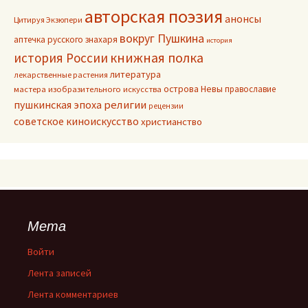
авторская поэзия
анонсы
Цитируя Экзюпери
вокруг Пушкина
аптечка русского знахаря
история
книжная полка
история России
литература
лекарственные растения
острова Невы
православие
мастера изобразительного искусства
пушкинская эпоха
религии
рецензии
советское киноискусство
христианство
Мета
Войти
Лента записей
Лента комментариев