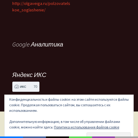
http://olgaveiga.ru/polzovatels
koe_soglashenie/
Google Аналитика
Яндекс ИКС
70
ИКС
Конфиденциальность и файлы cookie: на этом сайте используются файлы
cookie. Продолжая пользоваться сайтом, вы соглашаетесь с их
использованием.
Дополнительную информацию, в том числе об управлении файлами
Сайт работает на WordPress
cookie, можно найти здесь:
Политика использования файлов cookie