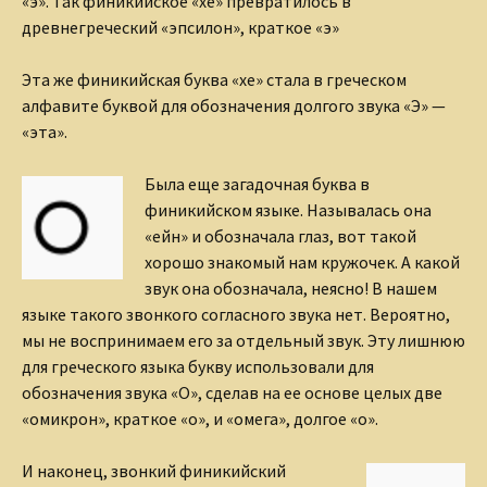
«э». Так финикийское «хе» превратилось в
древнегреческий «эпсилон», краткое «э»
Эта же финикийская буква «хе» стала в греческом
алфавите буквой для обозначения долгого звука «Э» —
«эта».
Была еще загадочная буква в
финикийском языке. Называ
лась она
«ейн» и обозначала глаз, вот такой
хорошо знакомый нам кружочек. А какой
звук она обозначала, неясно! В нашем
языке такого звонкого согласного звука нет. Вероятно,
мы не воспринимаем его за отдельный звук. Эту лишнюю
для греческого языка букву использовали для
обозначения звука «О», сделав на ее основе целых две
«омикрон», краткое «о», и «омега», долгое «о».
И наконец, звонкий финикийский