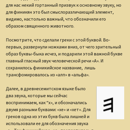
для нас некий гортанный призвук к основному звуку, но
для финикян это был смыслоразличающий элемент,
видимо, настолько важный, что обозначили его
образом священного животного.
Посмотрите, что сделали греки с этой буквой. Во-
первых, развернули ножками вниз, от чего зрительный
образ буквы-быка исчез, и подарили этой важной букве
главный гласный звук человеческой речи «А». И
сохранилось финикийское название, лишь
трансфомировалось из «алп» в «альфа».
Далее, в древнесемитском языке было
два звука, которые мы сейчас
воспринимаем, как “х», и обозначались
двумя разными буквами: «хе» и «хет». Для
греков одна из этих букв была лишней и
использовали ее для обозначения звука