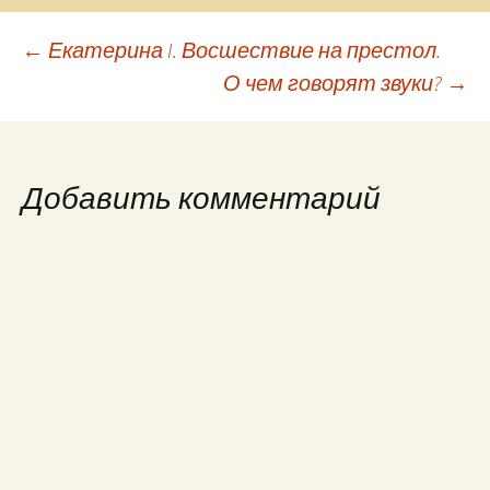
Навигация
←
Екатерина I. Восшествие на престол.
О чем говорят звуки?
→
по
записям
Добавить комментарий