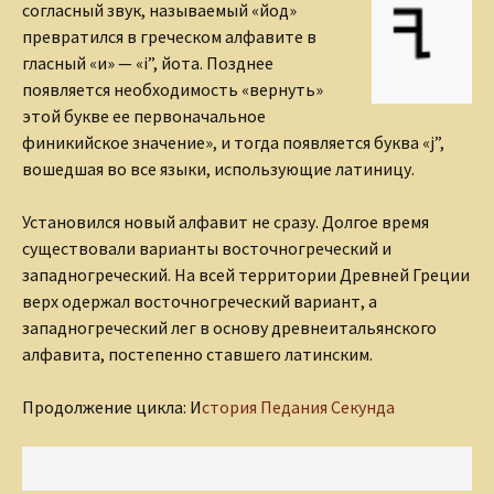
согласный звук, называемый «йод»
превратился в греческом алфавите в
гласный «и» — «i”, йота. Позднее
появляется необходимость «вернуть»
этой букве ее первоначальное
финикийское значение», и тогда появляется буква «j”,
вошедшая во все языки, использующие латиницу.
Установился новый алфавит не сразу. Долгое время
существовали варианты восточногреческий и
западногреческий. На всей территории Древней Греции
верх одержал восточногреческий вариант, а
западногреческий лег в основу древнеитальянского
алфавита, постепенно ставшего латинским.
Продолжение цикла: И
стория Педания Секунда