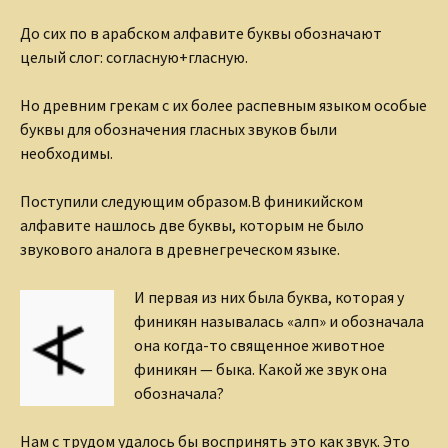
До сих по в арабском алфавите буквы обозначают
целый слог: согласную+гласную.
Но древним грекам с их более распевным языком особые
буквы для обозначения гласных звуков были
необходимы.
Поступили следующим образом.В финикийском
алфавите нашлось две буквы, которым не было
звукового аналога в древнегреческом языке.
И первая из них была буква, которая у
финикян называлась «алп» и обозначала
она когда-то священное животное
финикян — быка. Какой же звук она
обозначала?
Нам с трудом удалось бы воспринять это как звук. Это