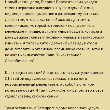
Новый хозяин дома, Гавриил Парфентьевич, увидев
самоотверженно живущего в пустом доме Антона,
видимо, пришел в умиление и разрешил ему остаться.
Дело в том, что въехал новый хозяин с детьми: с
племянником, который готовился к поступлению в
юнкерское училище, и с племянницей Сашей, которая и
раньше жила с семьей Чеховых и училась в таганрогской
гимназии. А теперь Антон должен был за еду и угол в
доме готовить к экзаменам племянника хозяина Петю и
помогать гимназистке Саше. Унизительно?
Оскорбительно?
Шестнадцатилетний Антон принял эту ситуацию легко.
С Петей он подружился настолько, что на лето
новоиспеченный юнкер увез его с собой в степное
поместье к отцу. И там прожил Антон целое лето в свое
удовольствие, как член семьи.
Так и остался он в Таганроге в доме коварного «друга