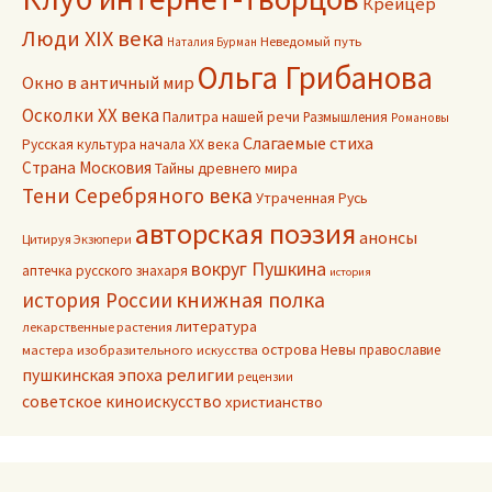
Крейцер
Люди XIX века
Неведомый путь
Наталия Бурман
Ольга Грибанова
Окно в античный мир
Осколки ХХ века
Палитра нашей речи
Размышления
Романовы
Слагаемые стиха
Русская культура начала ХХ века
Страна Московия
Тайны древнего мира
Тени Серебряного века
Утраченная Русь
авторская поэзия
анонсы
Цитируя Экзюпери
вокруг Пушкина
аптечка русского знахаря
история
книжная полка
история России
литература
лекарственные растения
острова Невы
православие
мастера изобразительного искусства
пушкинская эпоха
религии
рецензии
советское киноискусство
христианство