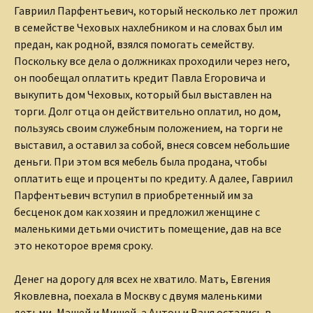
Гавриил Парфентьевич, который несколько лет прожил
в семействе Чеховых нахлебником и на словах был им
предан, как родной, взялся помогать семейству.
Поскольку все дела о должниках проходили через него,
он пообещал оплатить кредит Павла Егоровича и
выкупить дом Чеховых, который был выставлен на
торги. Долг отца он действительно оплатил, но дом,
пользуясь своим служебным положением, на торги не
выставил, а оставил за собой, внеся совсем небольшие
деньги. При этом вся мебель была продана, чтобы
оплатить еще и проценты по кредиту. А далее, Гавриил
Парфентьевич вступил в приобретенный им за
бесценок дом как хозяин и предложил женщине с
маленькими детьми очистить помещение, дав на все
это некоторое время сроку.
Денег на дорогу для всех не хватило. Мать, Евгения
Яковлевна, поехала в Москву с двумя маленькими
детьми, Машей и Мишей, а Антон и Ваня остались в