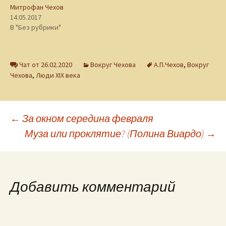
Митрофан Чехов
14.05.2017
В "Без рубрики"
Чат от 26.02.2020
Вокруг Чехова
А.П.Чехов
,
Вокруг
Чехова
,
Люди XIX века
Навигация
←
За окном середина февраля
Муза или проклятие? (Полина Виардо)
→
по
записям
Добавить комментарий