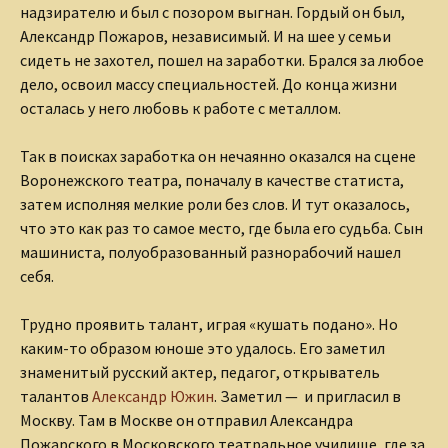
надзирателю и был с позором выгнан. Гордый он был,
Александр Пожаров, независимый. И на шее у семьи
сидеть не захотел, пошел на заработки. Брался за любое
дело, освоил массу специальностей. До конца жизни
осталась у него любовь к работе с металлом.
Так в поисках заработка он нечаянно оказался на сцене
Воронежского театра, поначалу в качестве статиста,
затем исполняя мелкие роли без слов. И тут оказалось,
что это как раз то самое место, где была его судьба. Сын
машиниста, полуобразованный разнорабочий нашел
себя.
Трудно проявить талант, играя «кушать подано». Но
каким-то образом юноше это удалось. Его заметил
знаменитый русский актер, педагог, открыватель
талантов
Александр Южин
. Заметил — и пригласил в
Москву. Там в Москве он отправил Александра
Пожарского в Московского театральное училище, где за