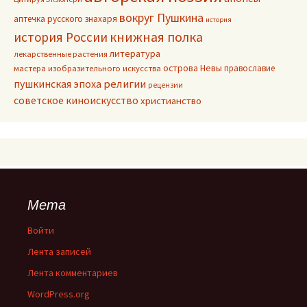
вокруг Пушкина
аптечка русского знахаря
история
книжная полка
история России
литература
лекарственные растения
острова Невы
православие
мастера изобразительного искусства
пушкинская эпоха
религии
рецензии
советское киноискусство
христианство
Мета
Войти
Лента записей
Лента комментариев
WordPress.org