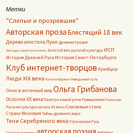
Метки
"Слепые и прозревшие"
Авторская проза
Блестящий 18 век
Дерево апостола Луки
Древняя Греция
ИСП
Золотой век русской культуры
Звезды советского кино
История Древней Руси
История Санкт-Петербурга
Клуб интернет-творцов
Крейцер
Люди XIX века
Неведомый путь
Наталия Бурман
Ольга Грибанова
Окно в античный мир
Осколки ХХ века
Палитра нашей речи
Размышления
Романовы
Слагаемые стиха
Русская культура начала ХХ века
Страна Московия
Тайны древнего мира
Тени Серебряного века
Утраченная Русь
авторская поэзия
анонсы
Цитируя Экзюпери