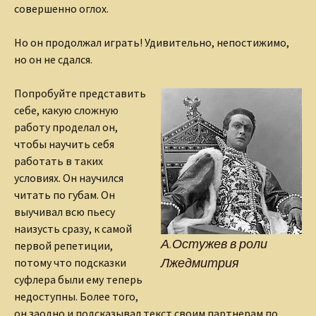
совершенно оглох.
Но он продолжал играть! Удивительно, непостижимо,
но он не сдался.
Попробуйте представить
себе, какую сложную
работу проделал он,
чтобы научить себя
работать в таких
условиях. Он научился
читать по губам. Он
выучивал всю пьесу
наизусть сразу, к самой
А.Остужев в роли
первой репетиции,
Лжедмитрия
потому что подсказки
суфлера были ему теперь
недоступны. Более того,
он заодно и подсказывал текст своим партнерам по