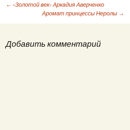
Навигация
←
«Золотой век» Аркадия Аверченко
Аромат принцессы Неролы
→
по
записям
Добавить комментарий