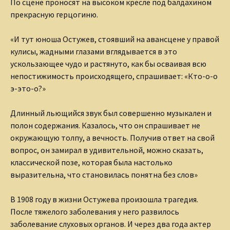
По сцене проносят на высоком кресле под балдахином
прекрасную герцогиню.
«И тут юноша Остужев, стоявший на авансцене у правой
кулисы, жадными глазами вглядывается в это
ускользающее чудо и растянуто, как бы осваивая всю
непостижимость происходящего, спрашивает: «Кто-о-о
э-это-о?»
Длинный льющийся звук был совершенно музыкален и
полон содержания. Казалось, что он спрашивает не
окружающую толпу, а вечность. Получив ответ на свой
вопрос, он замирал в удивительной, можно сказать,
классической позе, которая была настолько
выразительна, что становилась понятна без слов»
В 1908 году в жизни Остужева произошла трагедия.
После тяжелого заболевания у него развилось
заболевание слуховых органов. И через два года актер