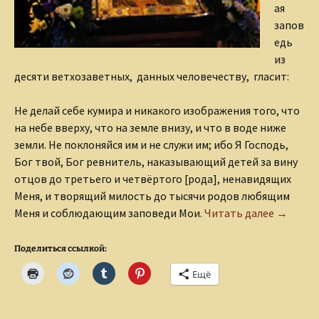
ая
запов
едь
из
десяти ветхозаветных, данных человечеству, гласит:
Не делай себе кумира и никакого изображения того, что
на небе вверху, что на земле внизу, и что в воде ниже
земли. Не поклоняйся им и не служи им; ибо Я Господь,
Бог твой, Бог ревнитель, наказывающий детей за вину
отцов до третьего и четвёртого [рода], ненавидящих
Меня, и творящий милость до тысячи родов любящим
Богомат
Меня и соблюдающим заповеди Мои.
Читать далее
→
Поделиться ссылкой:
Ещё