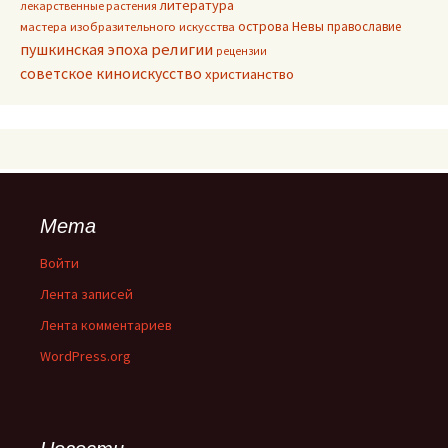
литература
лекарственные растения
острова Невы
православие
мастера изобразительного искусства
пушкинская эпоха
религии
рецензии
советское киноискусство
христианство
Мета
Войти
Лента записей
Лента комментариев
WordPress.org