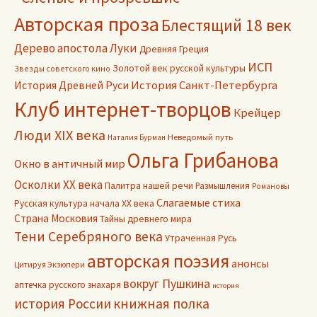
Авторская проза
Блестящий 18 век
Дерево апостола Луки
Древняя Греция
ИСП
Золотой век русской культуры
Звезды советского кино
История Древней Руси
История Санкт-Петербурга
Клуб интернет-творцов
Крейцер
Люди XIX века
Неведомый путь
Наталия Бурман
Ольга Грибанова
Окно в античный мир
Осколки ХХ века
Палитра нашей речи
Размышления
Романовы
Слагаемые стиха
Русская культура начала ХХ века
Страна Московия
Тайны древнего мира
Тени Серебряного века
Утраченная Русь
авторская поэзия
анонсы
Цитируя Экзюпери
вокруг Пушкина
аптечка русского знахаря
история
книжная полка
история России