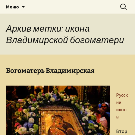
Творческое пространство писателя,
Перейти
Найти:
Сайт Ольги Грибановой
Меню
к
поэта, публициста, литературоведа
содержимому
Ольги Грибановой
Архив метки: икона
Владимирской богоматери
Богоматерь Владимирская
Русск
ие
икон
ы
Втор