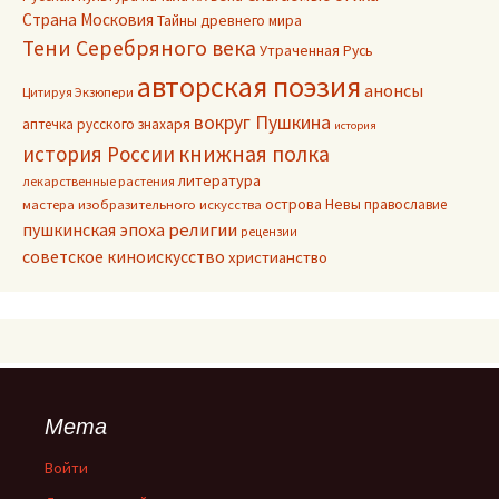
Страна Московия
Тайны древнего мира
Тени Серебряного века
Утраченная Русь
авторская поэзия
анонсы
Цитируя Экзюпери
вокруг Пушкина
аптечка русского знахаря
история
книжная полка
история России
литература
лекарственные растения
острова Невы
православие
мастера изобразительного искусства
пушкинская эпоха
религии
рецензии
советское киноискусство
христианство
Мета
Войти