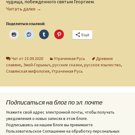
чудища, побежденного святым Георгием.
Змей-Горыныч
Читать далее
→
Поделиться ссылкой:
Ещё
Чат от 15.09.2020
Утраченная Русь
Древние
славяне
,
Змей-Горыныч
,
русские сказки
,
русское язычество
,
Славянская мифология
,
Утраченная Русь
Подписаться на блог по эл. почте
Укажите свой адрес электронной почты, чтобы получать
уведомления о новых записях в этом блоге.
Подписываясь на нашем блоге вы принимаете
Пользовательское Соглашение на обработку персональных