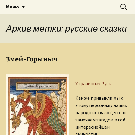
Творческое пространство писателя,
Перейти
Найти:
Сайт Ольги Грибановой
Меню
к
поэта, публициста, литературоведа
содержимому
Ольги Грибановой
Архив метки: русские сказки
Змей-Горыныч
Утраченная Русь
Как же привыкли мы к
этому персонажу наших
народных сказок, что не
замечаем загадок этой
интереснейшей
личности!