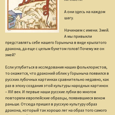
А они здесь на каждом
шагу.
Начинаем с имени. Змей.
А мы привыкли
представлять себе нашего Горыныча в виде крылатого
дракона, да еще с целым букетом голов! Почему же он
змей?
Если углубиться в исследования наших фольклористов,
то окажется, что драконий облик у Горыныча появился в
русских лубочных картинках сравнительно недавно, как
раз в эпоху создания этой культуры народных картинок
– XVI век. И первые наши русские лубки во многом
повторяли европейские образцы, появившиеся веком
раньше. Отсюда пришел в русскую культуру образ
дракона, который так хорошо лег на образ того самого