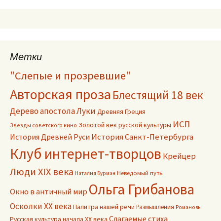
Метки
"Слепые и прозревшие"
Авторская проза
Блестящий 18 век
Дерево апостола Луки
Древняя Греция
ИСП
Золотой век русской культуры
Звезды советского кино
История Древней Руси
История Санкт-Петербурга
Клуб интернет-творцов
Крейцер
Люди XIX века
Неведомый путь
Наталия Бурман
Ольга Грибанова
Окно в античный мир
Осколки ХХ века
Палитра нашей речи
Размышления
Романовы
Слагаемые стиха
Русская культура начала ХХ века