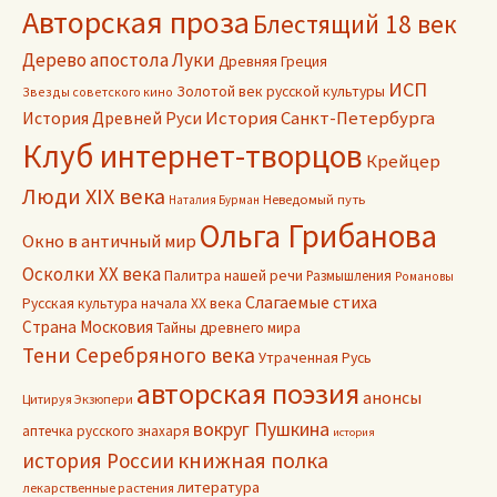
Авторская проза
Блестящий 18 век
Дерево апостола Луки
Древняя Греция
ИСП
Золотой век русской культуры
Звезды советского кино
История Древней Руси
История Санкт-Петербурга
Клуб интернет-творцов
Крейцер
Люди XIX века
Неведомый путь
Наталия Бурман
Ольга Грибанова
Окно в античный мир
Осколки ХХ века
Палитра нашей речи
Размышления
Романовы
Слагаемые стиха
Русская культура начала ХХ века
Страна Московия
Тайны древнего мира
Тени Серебряного века
Утраченная Русь
авторская поэзия
анонсы
Цитируя Экзюпери
вокруг Пушкина
аптечка русского знахаря
история
книжная полка
история России
литература
лекарственные растения