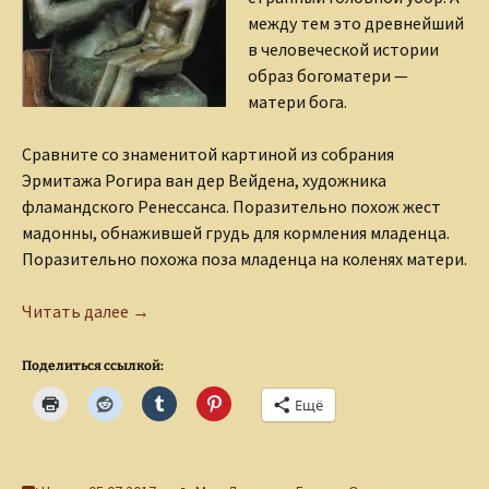
между тем это древнейший
в человеческой истории
образ богоматери —
матери бога.
Сравните со знаменитой картиной из собрания
Эрмитажа Рогира ван дер Вейдена, художника
фламандского Ренессанса. Поразительно похож жест
мадонны, обнажившей грудь для кормления младенца.
Поразительно похожа поза младенца на коленях матери.
Мадонна Исида
Читать далее
→
Поделиться ссылкой:
Ещё