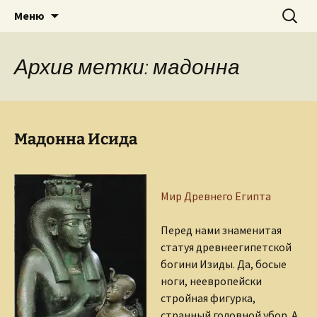
Творческое пространство писателя,
Перейти
Найти:
Сайт Ольги Грибановой
Меню
к
поэта, публициста, литературоведа
содержимому
Ольги Грибановой
Архив метки: мадонна
Мадонна Исида
Мир Древнего Египта
Перед нами знаменитая
статуя древнеегипетской
богини Изиды. Да, босые
ноги, неевропейски
стройная фигурка,
странный головной убор. А