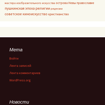
острова Невы
православие
мастера изобразительного искусства
пушкинская эпоха
религии
рецензии
советское киноискусство
христианство
Мета
Войти
Лента записей
Лента комментариев
WordPress.org
Новости