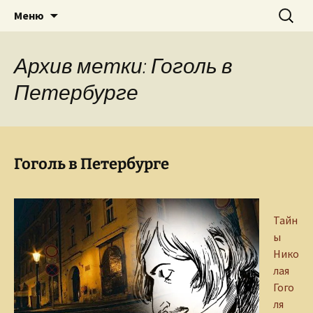
Творческое пространство писателя,
Перейти
Найти:
Сайт Ольги Грибановой
Меню
к
поэта, публициста, литературоведа
содержимому
Ольги Грибановой
Архив метки: Гоголь в
Петербурге
Гоголь в Петербурге
Тайн
ы
Нико
лая
Гого
ля