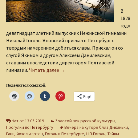
В
1828
году
девятнадцатилетний выпускник Нежинской гимназии
Николай Гоголь-Яновский приехал в Петербург с
твердым намерением добиться славы. Приехал он со
слугой Якимом и другом Алексеем Данилевским,
ставшим впоследствии директором Полтавской
Гоголь в Петербурге
гимназии.
Читать далее
→
Поделиться ссылкой:
Ещё
Чат от 13.05.2019
Золотой век русской культуры
,
Прогулки по Петербургу
Вечера на хуторе близ Диканьки
,
Ганц Кюхельгартен
,
Гоголь в Петербурге
,
Н.В.Гоголь
,
Тайны