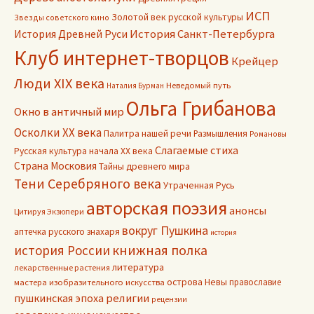
ИСП
Золотой век русской культуры
Звезды советского кино
История Древней Руси
История Санкт-Петербурга
Клуб интернет-творцов
Крейцер
Люди XIX века
Неведомый путь
Наталия Бурман
Ольга Грибанова
Окно в античный мир
Осколки ХХ века
Палитра нашей речи
Размышления
Романовы
Слагаемые стиха
Русская культура начала ХХ века
Страна Московия
Тайны древнего мира
Тени Серебряного века
Утраченная Русь
авторская поэзия
анонсы
Цитируя Экзюпери
вокруг Пушкина
аптечка русского знахаря
история
книжная полка
история России
литература
лекарственные растения
острова Невы
православие
мастера изобразительного искусства
пушкинская эпоха
религии
рецензии