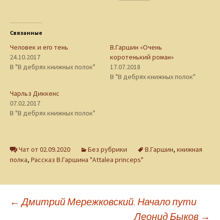
Связанные
Человек и его тень
В.Гаршин «Очень
24.10.2017
коротенький роман»
В "В дебрях книжных полок"
17.07.2018
В "В дебрях книжных полок"
Чарльз Диккенс
07.02.2017
В "В дебрях книжных полок"
Чат от 02.09.2020
Без рубрики
В.Гаршин
,
книжная
полка
,
Рассказ В.Гаршина "Attalea princeps"
Навигация
←
Дмитрий Мережковский. Начало пути
Леонид Быков
→