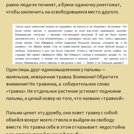
равно люди ее починят, а буяна-одиночку уничтожат,
чтобы заключить на освободившееся место другого.
Один лишь друг-единомышленник у пальмы —
маленькая, невзрачная травка. Внимание! Обратите
внимание! Не травинка, а собирательное слово
«травка». Не отдельное растение устилает подножие
пальмы, а целый ковер из того, что названо «травкой».
Пальма ценит эту дружбу, она зовет травку с собой:
обвейся вокруг моего ствола и выйдем на свободу
вместе. Но травка себе в этом отказывает: недостойна