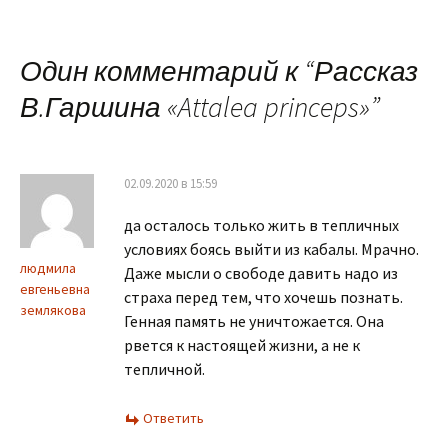
по
Один комментарий к “
Рассказ
записям
В.Гаршина «Attalea princeps»
”
02.09.2020 в 15:59
да осталось только жить в тепличных
условиях боясь выйти из кабалы. Мрачно.
людмила
Даже мысли о свободе давить надо из
евгеньевна
страха перед тем, что хочешь познать.
землякова
Генная память не уничтожается. Она
рвется к настоящей жизни, а не к
тепличной.
Ответить