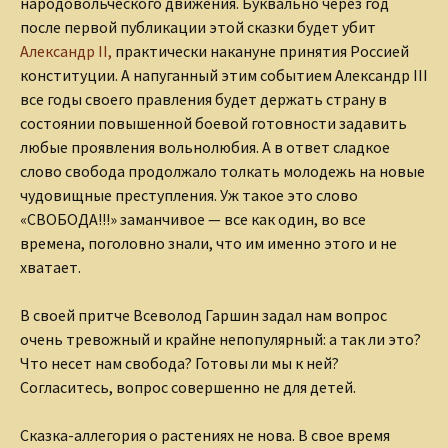
народовольческого движения. Буквально через год
после первой публикации этой сказки будет убит
Александр II,
практически накануне принятия Россией
конституции. А напуганный этим событием Александр III
все годы своего правления будет держать страну в
состоянии повышенной боевой готовности задавить
любые проявления вольнолюбия. А в ответ сладкое
слово свобода продолжало толкать молодежь на новые
чудовищные преступления. Уж такое это слово
«СВОБОДА!!!» заманчивое — все как один, во все
времена, поголовно знали, что им именно этого и не
хватает.
В своей притче Всеволод Гаршин задал нам вопрос
очень тревожный и крайне непопулярный: а так ли это?
Что несет нам свобода? Готовы ли мы к ней?
Согласитесь, вопрос совершенно не для детей.
Сказка-аллегория о растениях не нова. В свое время