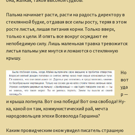
она, жалкая, такой высокой судьбы.
Пальма начинает расти, расти на радость директору в
стеклянной будке, отдавая все силы росту, теряя в этом
росте листья, лишая питания корни. Только вверх,
только к цели. И опять все вокруг осуждают ее
непобедимую силу. Лишь маленькая травка тревожится:
листья пальмы уже мнутся и ломаются о стеклянную
крышу.
Но
вот
уда
р —
и крыша лопнула. Вот она победа! Вот она свобода! Ну-
ка, какой он там, коммунистический рай, мечта
народовольцев эпохи Всеволода Гаршина?
Каким провидческим оком увидел писатель страшную