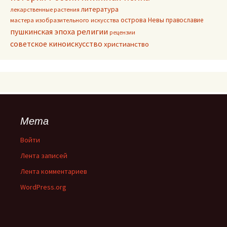
литература
лекарственные растения
острова Невы
православие
мастера изобразительного искусства
пушкинская эпоха
религии
рецензии
советское киноискусство
христианство
Мета
Войти
Лента записей
Лента комментариев
WordPress.org