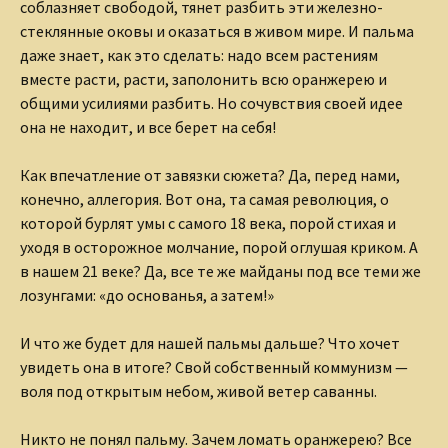
соблазняет свободой, тянет разбить эти железно-
стеклянные оковы и оказаться в живом мире. И пальма
даже знает, как это сделать: надо всем растениям
вместе расти, расти, заполонить всю оранжерею и
общими усилиями разбить. Но сочувствия своей идее
она не находит, и все берет на себя!
Как впечатление от завязки сюжета? Да, перед нами,
конечно, аллегория. Вот она, та самая революция, о
которой бурлят умы с самого 18 века, порой стихая и
уходя в осторожное молчание, порой оглушая криком. А
в нашем 21 веке? Да, все те же майданы под все теми же
лозунгами: «до основанья, а затем!»
И что же будет для нашей пальмы дальше? Что хочет
увидеть она в итоге? Свой собственный коммунизм —
воля под открытым небом, живой ветер саванны.
Никто не понял пальму. Зачем ломать оранжерею? Все