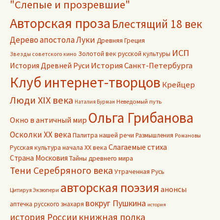
"Слепые и прозревшие"
Авторская проза
Блестящий 18 век
Дерево апостола Луки
Древняя Греция
ИСП
Золотой век русской культуры
Звезды советского кино
История Древней Руси
История Санкт-Петербурга
Клуб интернет-творцов
Крейцер
Люди XIX века
Неведомый путь
Наталия Бурман
Ольга Грибанова
Окно в античный мир
Осколки ХХ века
Палитра нашей речи
Размышления
Романовы
Слагаемые стиха
Русская культура начала ХХ века
Страна Московия
Тайны древнего мира
Тени Серебряного века
Утраченная Русь
авторская поэзия
анонсы
Цитируя Экзюпери
вокруг Пушкина
аптечка русского знахаря
история
книжная полка
история России