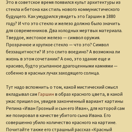
Это в советское время появился культ архитектуры из
стекла и бетона как стиль нового коммунистического
будущего. Как умудрился увидеть это Гаршин в 1880
году? И что это стекло и железо должно было значить
для современников. Два холодных мертвых материала.
Твердое, жестокое железо — символ оружия.
Прозрачное и хрупкое стекло — что это? Символ
беззащитности? И это слито воедино? А возможна ли
жизнь в этом сочетании? А оно, это здание еще и
красиво, будто усыпанное драгоценными камнями —
собенно в красных лучах заходящего солнца.
Тут надо вспомнить о том, какой мистический смысл
вкладывал сам
Гаршин
в образ красного цвета, в какой
ужас пришел он, увидев законченный вариант картины
Репина «Иван Грозный и сын его Иван», для которой сам
же позировал в качестве убитого сына Ивана. Его
совершенно убило количество красного на картине.
Почитайте также его страшный рассказ «Красный