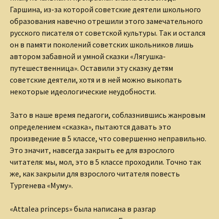
Гаршина, из-за которой советские деятели школьного
образования навечно отрешили этого замечательного
русского писателя от советской культуры. Так и остался
он в памяти поколений советских школьников лишь
автором забавной и умной сказки «Лягушка-
путешественница». Оставили эту сказку детям
советские деятели, хотя и в ней можно выкопать
некоторые идеологические неудобности.
Зато в наше время педагоги, соблазнившись жанровым
определением «сказка», пытаются давать это
произведение в 5 классе, что совершенно неправильно.
Это значит, навсегда закрыть ее для взрослого
читателя: мы, мол, это в 5 классе проходили. Точно так
же, как закрыли для взрослого читателя повесть
Тургенева «Муму».
«Attalea princeps» была написана в разгар