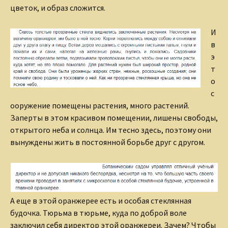
цветок, и образ сложится.
И
в
э
т
о
с
ооружение помещены растения, много растений.
Заперты в этом красивом помещении, лишены свободы,
открытого неба и солнца. Им тесно здесь, поэтому они
вынуждены жить в постоянной борьбе друг с другом.
А еще в этой оранжерее есть и особая стеклянная
будочка. Тюрьма в тюрьме, куда по доброй воле
заключил себя директор этой оранжереи. Зачем? Чтобы