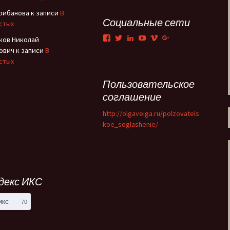
Грибанова
к записи
В
Тени Серебряного века
Социальные сети
стых
Facebook
Twitter
LinkedIn
YouTube
Vimeo
Google+
ков Николай
Утраченная Русь
ович
к записи
В
стых
Фабрика эксцентриков
Пользовательское
соглашение
http://olgaveiga.ru/polzovatels
koe_soglashenie/
декс ИКС
70
ИКС