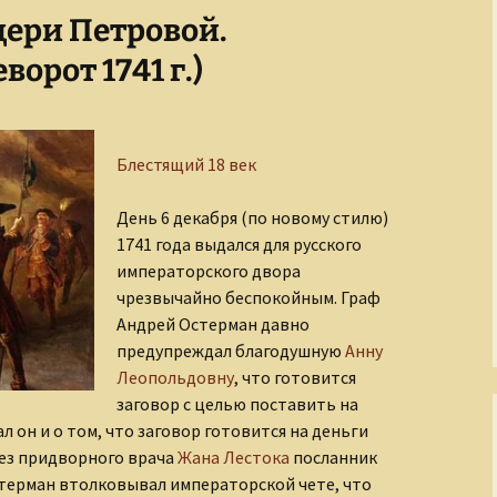
щери Петровой.
Завоеватели и
покровители
По след
орот 1741 г.)
полку И
Золотой век русской
культуры
Слагаем
Блестящий 18 век
Киевская Русь
Кино и его звезды
День 6 декабря (по новому стилю)
1741 года выдался для русского
Легенды о чудовищах
императорского двора
чрезвычайно беспокойным. Граф
Мастера
Андрей Остерман давно
изобразительного
искусства
предупреждал благодушную
Анну
Леопольдовну
, что готовится
Мир Древнего Египта
заговор с целью поставить на
л он и о том, что заговор готовится на деньги
Музыка и музыканты
ез придворного врача
Жана Лестока
посланник
Остерман втолковывал императорской чете, что