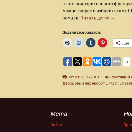
этого подозрительного французс
можно скорее и избавиться от Ш
Звездный 
немцев!
Читать далее
→
Поделиться ссылкой:
Ещё
11
Чат от 08.06.2019
Блестящий XV
Дворцовый переворот 1741 г.
,
Елиза
Мета
Но
Войти
Про