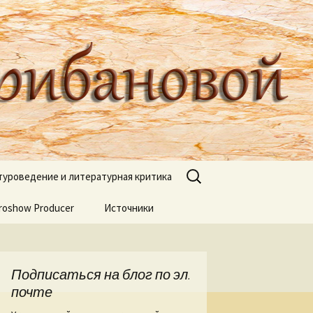
туроведа Ольги Грибановой
Найти:
туроведение и литературная критика
roshow Producer
ях книжных
Источники
книгах
я
Подписаться на блог по эл.
 Веры Горт
почте
а нашей речи