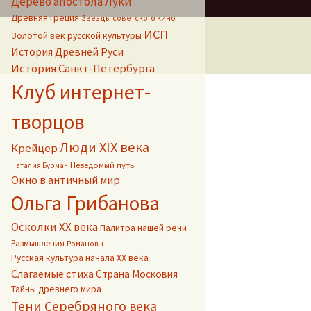
Дерево апостола Луки
Древняя Греция
Звезды советского кино
ИСП
Золотой век русской культуры
История Древней Руси
История Санкт-Петербурга
Клуб интернет-
творцов
Люди XIX века
Крейцер
Неведомый путь
Наталия Бурман
Окно в античный мир
Ольга Грибанова
Осколки ХХ века
Палитра нашей речи
Размышления
Романовы
Русская культура начала ХХ века
Слагаемые стиха
Страна Московия
Тайны древнего мира
Тени Серебряного века