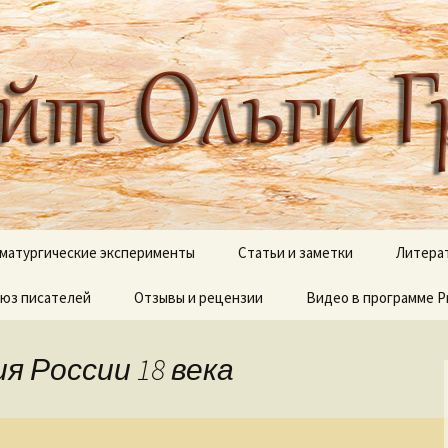
 писателя, поэта, публициста, литера
ги Грибановой
матургические эксперименты
Статьи и заметки
Литера
юз писателей
и сны
Отзывы и рецензии
Блестящий XVIII век
Видео в программе P
В дебр
полок
Вокруг Пушкина
Видеоработы
О моих 
я России 18 века
Вокруг Чехова
Proshow Producer дл
новичков
Псалмы
Детективные сюжеты
Палитр