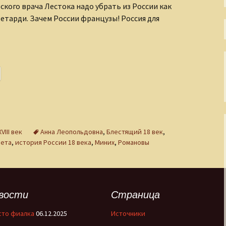
Непостижимая Индия
кого врача Лестока надо убрать из России как
етарди. Зачем России французы! Россия для
Окно в античный мир
час дщери Петровой. (Дворцовый переворот 1741 г.)
Окольные пути
христианства
Осколки XX века
Острова моего города
Пиратские истории
III век
Анна Леопольдовна
,
Блестящий 18 век
,
вета
,
история России 18 века
,
Миних
,
Романовы
По страницам
Священного Писания
Прогулки по
Петербургу
вости
Страница
Размышления о
несъедобном
сто фиалка
06.12.2025
Источники