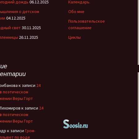
огодний дождь
06.12.2025
Календарь.
Рождение Медного
Всадника
мышления о детском
Обо мне
нии
04.12.2025
Пользовательское
Романовы
здный свет
30.11.2025
соглашение
 пленницы
26.11.2025
Циклы
Русские иконы
Рюриковичи
ие
С кого начинается
театр?
ентарии
Сказания о
Грибанова
к записи
24
Чудотворном
 в поэтическом
Строителе
жении Веры Горт
 Тихомиров
к записи
24
Страна Московия
 в поэтическом
жении Веры Горт
Судьбы XIX века
ндр
к записи
Гром-
Тайны древних миров
 плывет по воде