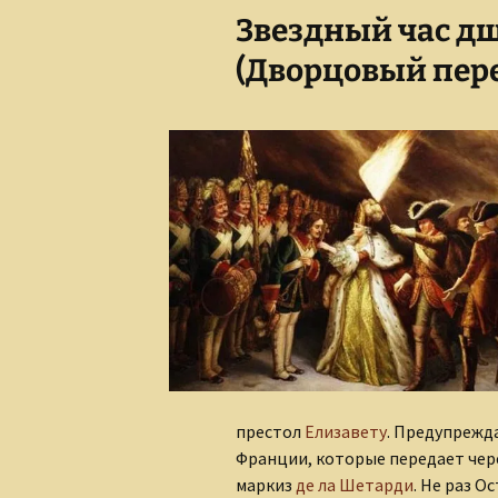
Звездный час д
Сказки для взрослых
детей
(Дворцовый перев
престол
Елизавету
. Предупрежда
Франции, которые передает чер
маркиз
де ла Шетарди
. Не раз 