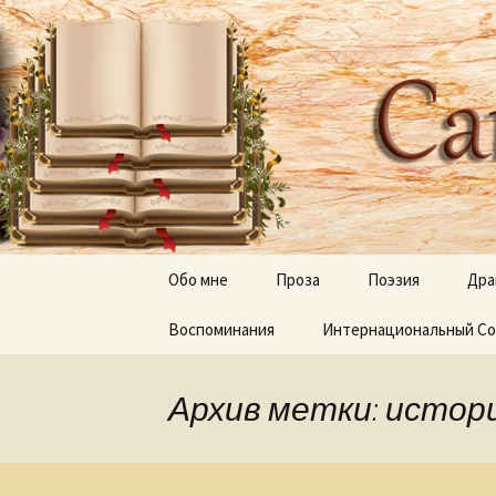
Творческое пространство
Перейти
к
содержимому
Сайт Оль
Обо мне
Проза
Поэзия
Дра
Воспоминания
Дерево апостола Луки
Интернациональный Со
Отражения, тени 
Луч и Лучина
Песни
Архив метки: истори
Неведомый путь
Слепые и прозревшие