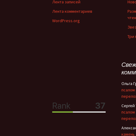
Лента записей
Нов
Лента комментариев
Раз
чте
WordPress.org
Зве
Три
Свеж
комм
Ольга 
псалом
перело
Сергей
псалом
перело
Алекса
камень