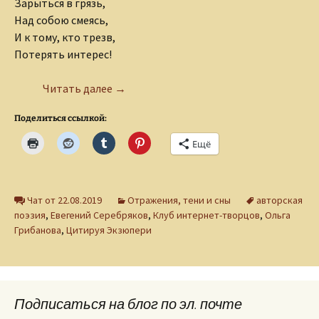
Зарыться в грязь,
Над собою смеясь,
И к тому, кто трезв,
Потерять интерес!
Хочу забыть…
Читать далее
→
Поделиться ссылкой:
Ещё
Чат от 22.08.2019
Отражения, тени и сны
авторская
поэзия
,
Евегений Серебряков
,
Клуб интернет-творцов
,
Ольга
Грибанова
,
Цитируя Экзюпери
Подписаться на блог по эл. почте