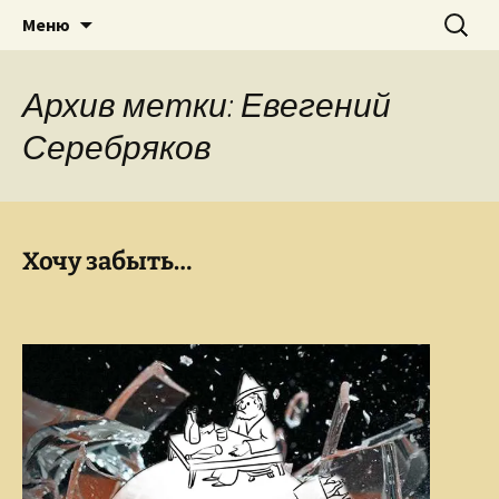
Творческое пространство писателя,
Перейти
Найти:
Сайт Ольги Грибановой
Меню
к
поэта, публициста, литературоведа
содержимому
Ольги Грибановой
Архив метки: Евегений
Серебряков
Хочу забыть…