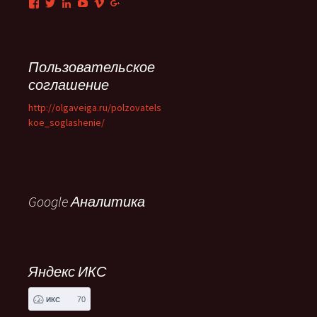
Facebook
Twitter
LinkedIn
YouTube
Vimeo
Google+
Пользовательское
соглашение
http://olgaveiga.ru/polzovatels
koe_soglashenie/
Google Аналитика
Яндекс ИКС
70
ИКС