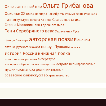
Ольга Грибанова
Окно в античный мир
Осколки ХХ века
Палитра нашей речи
Размышления
Романовы
Слагаемые стиха
Русская культура начала ХХ века
Страна Московия
Тайны древнего мира
Тени Серебряного века
Утраченная Русь
авторская поэзия
анонсы
Цитируя Экзюпери
вокруг Пушкина
аптечка русского знахаря
история
книжная полка
история России
литература
лекарственные растения
острова Невы
православие
мастера изобразительного искусства
пушкинская эпоха
религии
рецензии
советское киноискусство
христианство