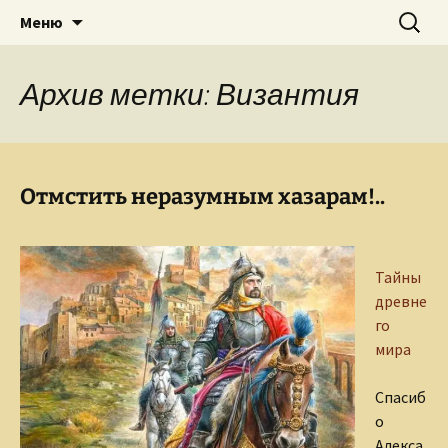
Творческое пространство писателя,
Перейти
Найти:
Сайт Ольги Грибановой
Меню
к
поэта, публициста, литературоведа
содержимому
Ольги Грибановой
Архив метки: Византия
Отмстить неразумным хазарам!..
Тайны
древне
го
мира
Спасиб
о
Алекса