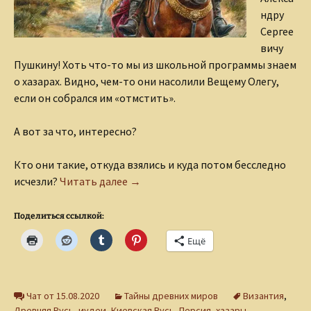
ндру
Сергее
вичу
Пушкину! Хоть что-то мы из школьной программы знаем
о хазарах. Видно, чем-то они насолили Вещему Олегу,
если он собрался им «отмстить».
А вот за что, интересно?
Кто они такие, откуда взялись и куда потом бесследно
Отмстить неразумным хазарам!..
исчезли?
Читать далее
→
Поделиться ссылкой:
Ещё
Чат от 15.08.2020
Тайны древних миров
Византия
,
Древняя Русь
,
иудеи
,
Киевская Русь
,
Персия
,
хазары