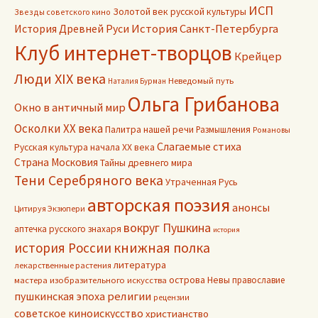
ИСП
Золотой век русской культуры
Звезды советского кино
История Древней Руси
История Санкт-Петербурга
Клуб интернет-творцов
Крейцер
Люди XIX века
Неведомый путь
Наталия Бурман
Ольга Грибанова
Окно в античный мир
Осколки ХХ века
Палитра нашей речи
Размышления
Романовы
Слагаемые стиха
Русская культура начала ХХ века
Страна Московия
Тайны древнего мира
Тени Серебряного века
Утраченная Русь
авторская поэзия
анонсы
Цитируя Экзюпери
вокруг Пушкина
аптечка русского знахаря
история
книжная полка
история России
литература
лекарственные растения
острова Невы
православие
мастера изобразительного искусства
пушкинская эпоха
религии
рецензии
советское киноискусство
христианство