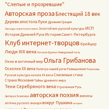
"Слепые и прозревшие"
Авторская проза
Блестящий 18 век
Дерево апостола Луки
Древняя Греция
ИСП
Золотой век русской культуры
Звезды советского кино
История Древней Руси
История Санкт-Петербурга
Клуб интернет-творцов
Крейцер
Люди XIX века
Неведомый путь
Наталия Бурман
Ольга Грибанова
Окно в античный мир
Осколки ХХ века
Палитра нашей речи
Размышления
Романовы
Слагаемые стиха
Русская культура начала ХХ века
Страна Московия
Тайны древнего мира
Тени Серебряного века
Утраченная Русь
авторская поэзия
анонсы
Цитируя Экзюпери
вокруг Пушкина
аптечка русского знахаря
история