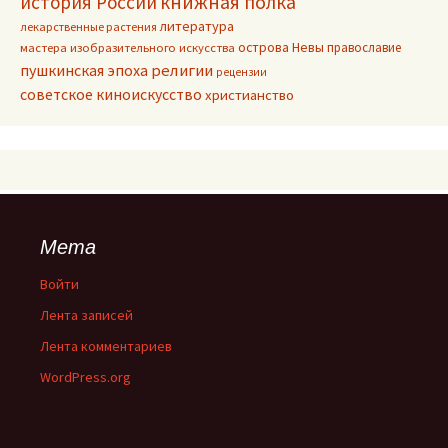
книжная полка
история России
литература
лекарственные растения
острова Невы
православие
мастера изобразительного искусства
пушкинская эпоха
религии
рецензии
советское киноискусство
христианство
Мета
Войти
Лента записей
Лента комментариев
WordPress.org