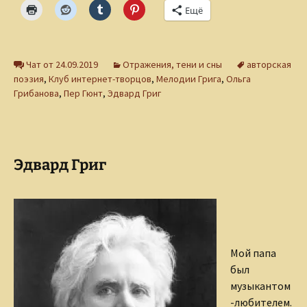
Ещё
Чат от 24.09.2019
Отражения, тени и сны
авторская
поэзия
,
Клуб интернет-творцов
,
Мелодии Грига
,
Ольга
Грибанова
,
Пер Гюнт
,
Эдвард Григ
Эдвард Григ
Мой папа
был
музыкантом
-любителем.