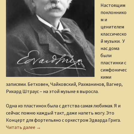
Настоящим
поклоннико
м и
ценителем
классическо
й музыки. У
нас дома
были
пластинки с
симфоничес
кими
записями. Бетховен, Чайковский, Рахманинов, Вагнер,
Рихард Штраус – на этой музыке я выросла.
Одна из пластинок была с детства самая любимая. Я и
сейчас помню каждый такт, даже напеть могу. Это
Концерт для фортепьяно с оркестром Эдварда Грига.
Эдвард Григ
Читать далее
→