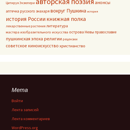
авторская поэзия
анонсы
Цитируя Экзюпери
вокруг Пушкина
аптечка русского знахаря
история
книжная полка
история России
литература
лекарственные растения
острова Невы
православие
мастера изобразительного искусства
пушкинская эпоха
религии
рецензии
советское киноискусство
христианство
Мета
Войти
Лента записей
Лента комментариев
WordPress.org