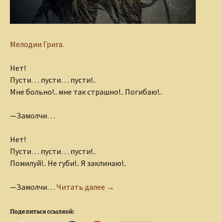
Мелодии Грига.
Нет!
Пусти… пусти… пусти!..
Мне больно!.. мне так страшно!.. Погибаю!..
—
Замолчи…
Нет!
Пусти… пусти… пусти!..
Помилуй!.. Не губи!.. Я заклинаю!..
Жалоба Игрид
—
Замолчи…
Читать далее
→
Поделиться ссылкой: