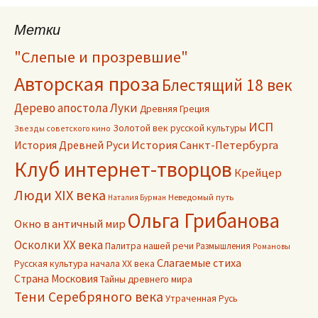
Метки
"Слепые и прозревшие"
Авторская проза
Блестящий 18 век
Дерево апостола Луки
Древняя Греция
ИСП
Золотой век русской культуры
Звезды советского кино
История Древней Руси
История Санкт-Петербурга
Клуб интернет-творцов
Крейцер
Люди XIX века
Неведомый путь
Наталия Бурман
Ольга Грибанова
Окно в античный мир
Осколки ХХ века
Палитра нашей речи
Размышления
Романовы
Слагаемые стиха
Русская культура начала ХХ века
Страна Московия
Тайны древнего мира
Тени Серебряного века
Утраченная Русь