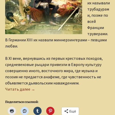
их называли
трубадурам
и, позже по
всей
Франции
труверами.
В Германии XIII их назвали миннерзингерами – певцами
любви.
В XI веке, вернувшись из первых крестовых походов,
средневековые рыцари привезли в Европу культуру
совершенно иного, восточного мира, где музыка и
поэзия не предается анафеме, где чувственность не
объявляется дьявольским наваждением.
Легенда о Тангейзере
Читать далее
→
Поделиться ссылкой:
Ещё