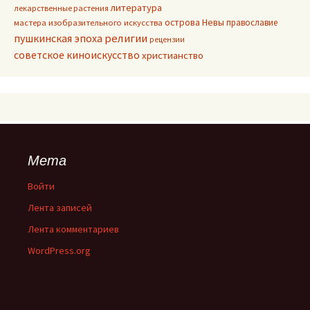
литература
лекарственные растения
острова Невы
православие
мастера изобразительного искусства
пушкинская эпоха
религии
рецензии
советское киноискусство
христианство
Мета
Войти
Лента записей
Лента комментариев
WordPress.org