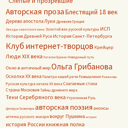
"Слепые и прозревшие"
Авторская проза
Блестящий 18 век
Дерево апостола Луки
Древняя Греция
ИСП
Золотой век русской культуры
Звезды советского кино
История Древней Руси
История Санкт-Петербурга
Клуб интернет-творцов
Крейцер
Люди XIX века
Неведомый путь
Наталия Бурман
Ольга Грибанова
Окно в античный мир
Осколки ХХ века
Палитра нашей речи
Размышления
Романовы
Слагаемые стиха
Русская культура начала ХХ века
Страна Московия
Тайны древнего мира
Тени Серебряного века
Утраченная Русь
авторская поэзия
анонсы
Цитируя Экзюпери
вокруг Пушкина
аптечка русского знахаря
история
книжная полка
история России