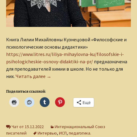
Книга Лилии Михайловны Кузнецовой «Философские и
психологические основы дидактики»
https://www.litres.ru/liliya-mihaylovna-ku/filosofskie-i-
psihologicheskie-osnovy-didaktiki-na-pr/
предназначена
для преподавателей химии в школе. Но не только для
О тайнах дидактики (Интервью с Лилией
них.
Читать далее
→
Поделиться ссылкой:
Ещё
Чат от 15.12.2022
Интернациональный Союз
писателей
Интервью
,
ИСП
,
педагогика.