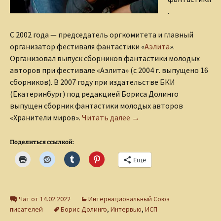
.
С 2002 года — председатель оргкомитета и главный
организатор фестиваля фантастики «
Аэлита
».
Организовал выпуск сборников фантастики молодых
авторов при фестивале «Аэлита» (с 2004 г. выпущено 16
сборников). В 2007 году при издательстве БКИ
(Екатеринбург) под редакцией Бориса Долинго
выпущен сборник фантастики молодых авторов
Интервью с писателем-
«Хранители миров».
Читать далее
→
Поделиться ссылкой:
Ещё
Чат от 14.02.2022
Интернациональный Союз
писателей
Борис Долинго
,
Интервью
,
ИСП