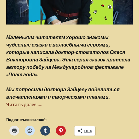
Маленьким читателям хорошо знакомы
чудесные сказки с волшебными героями,
которые написала доктор-стоматолог Олеся
Викторовна Зайцева. Эта серия сказок принесла
автору победу на Международном фестивале
«Поэт года».
Мы попросили доктора Зайцеву поделиться
впечатлениями и творческими планами.
Олеся Зайцева: «Мой рецепт счастья – писать
Читать далее
→
Поделиться ссылкой:
Ещё