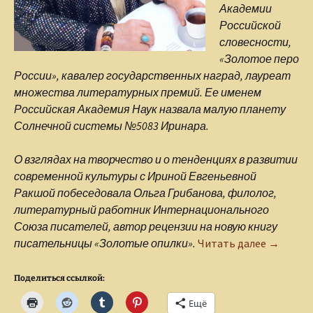
Академии
Российской
словесности,
«Золотое перо
России», кавалер государственных наград, лауреат
множества литературных премий.
Ее именем
Российская Академия Наук назвала малую планету
Солнечной системы №5083 Иринара.
О взглядах на творчество и о тенденциях в развитии
современной культуры с Ириной Евгеньевной
Ракшой побеседовала Ольга Грибанова, филолог,
литературный работник Интернационального
Союза писателей, автор рецензии на новую книгу
Интервь
писательницы «Золотые опилки».
Читать далее
→
Поделиться ссылкой:
Ещё