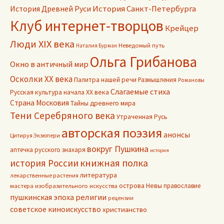
История Древней Руси
История Санкт-Петербурга
Клуб интернет-творцов
Крейцер
Люди XIX века
Неведомый путь
Наталия Бурман
Ольга Грибанова
Окно в античный мир
Осколки ХХ века
Палитра нашей речи
Размышления
Романовы
Слагаемые стиха
Русская культура начала ХХ века
Страна Московия
Тайны древнего мира
Тени Серебряного века
Утраченная Русь
авторская поэзия
анонсы
Цитируя Экзюпери
вокруг Пушкина
аптечка русского знахаря
история
книжная полка
история России
литература
лекарственные растения
острова Невы
православие
мастера изобразительного искусства
пушкинская эпоха
религии
рецензии
советское киноискусство
христианство