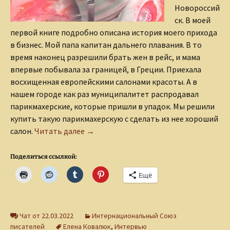
Новороссий
ск. В моей
первой книге подробно описана история моего прихода
в бизнес. Мой папа капитан дальнего плавания. В то
время наконец разрешили брать жен в рейс, и мама
впервые побывала за границей, в Греции. Приехала
восхищенная европейскими салонами красоты. А в
нашем городе как раз муниципалитет распродавал
парикмахерские, которые пришли в упадок. Мы решили
купить такую парикмахерскую с сделать из нее хороший
Стать новой «Я»!
салон.
Читать далее
→
Поделиться ссылкой:
Ещё
Чат от 22.03.2022
Интернациональный Союз
писателей
Елена Ковалюк
,
Интервью