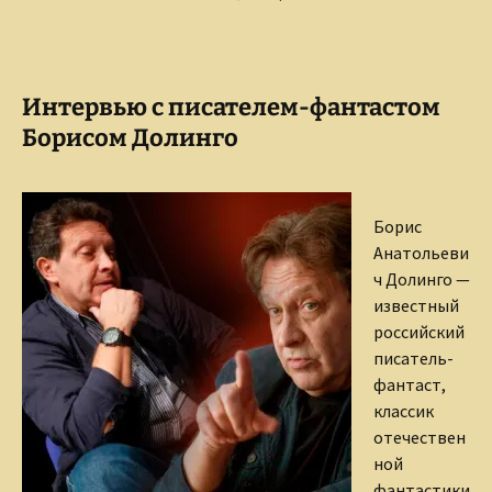
Интервью с писателем-фантастом
Борисом Долинго
Борис
Анатольеви
ч Долинго —
известный
российский
писатель-
фантаст,
классик
отечествен
ной
фантастики