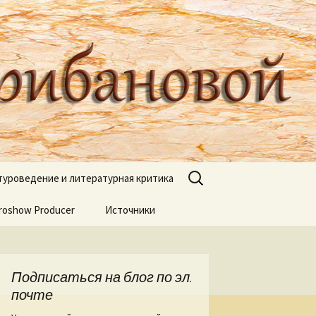
туроведа Ольги Грибановой
Найти:
туроведение и литературная критика
roshow Producer
ях книжных
Источники
книгах
я
Подписаться на блог по эл.
 Веры Горт
почте
а нашей речи