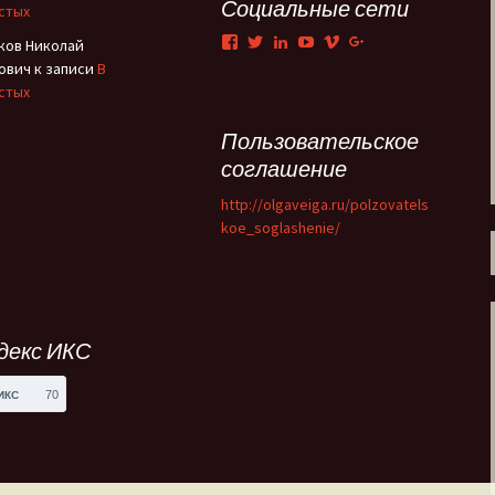
Социальные сети
стых
Тени Серебряного века
Facebook
Twitter
LinkedIn
YouTube
Vimeo
Google+
ков Николай
ович
к записи
В
Утраченная Русь
стых
Пользовательское
Фабрика эксцентриков
соглашение
http://olgaveiga.ru/polzovatels
koe_soglashenie/
декс ИКС
70
ИКС