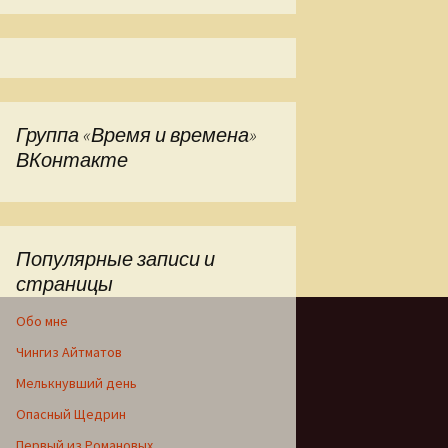
р (А.Ваттемар)
Группа «Время и времена»
ВКонтакте
Популярные записи и
страницы
Обо мне
Чингиз Айтматов
Мелькнувший день
Опасный Щедрин
Первый из Романовых