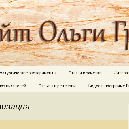
 писателя, поэта, публициста, литера
ги Грибановой
матургические эксперименты
Статьи и заметки
Литера
юз писателей
и сны
Отзывы и рецензии
Блестящий XVIII век
Видео в программе P
В дебр
полок
Вокруг Пушкина
Видеоработы
О моих 
визация
Вокруг Чехова
Proshow Producer дл
новичков
Псалмы
Детективные сюжеты
Палитр