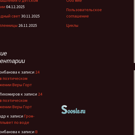
мышления о детском
Обо мне
Рождение Медного
нии
04.12.2025
Пользовательское
Всадника
здный свет
30.11.2025
соглашение
Романовы
 пленницы
26.11.2025
Циклы
Русские иконы
Рюриковичи
ие
ентарии
С кого начинается
театр?
Грибанова
к записи
24
 в поэтическом
Сказания о
жении Веры Горт
Чудотворном
Строителе
 Тихомиров
к записи
24
 в поэтическом
Страна Московия
жении Веры Горт
ндр
к записи
Гром-
Судьбы XIX века
 плывет по воде
Грибанова
к записи
В
Тайны древних миров