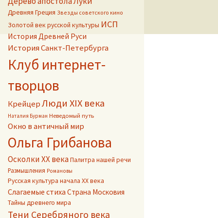
Дерево апостола Луки
Древняя Греция
Звезды советского кино
ИСП
Золотой век русской культуры
История Древней Руси
История Санкт-Петербурга
Клуб интернет-
творцов
Люди XIX века
Крейцер
Неведомый путь
Наталия Бурман
Окно в античный мир
Ольга Грибанова
Осколки ХХ века
Палитра нашей речи
Размышления
Романовы
Русская культура начала ХХ века
Слагаемые стиха
Страна Московия
Тайны древнего мира
Тени Серебряного века