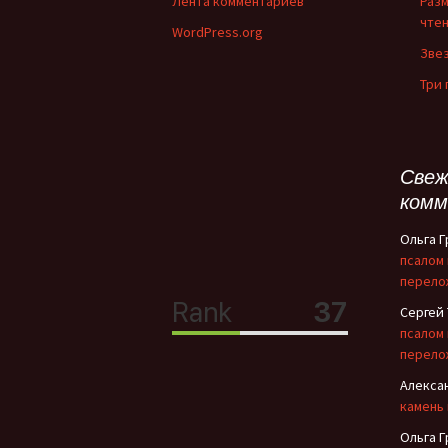
Лента комментариев
Раз
чте
WordPress.org
Зве
Три
Свеж
комм
Ольга 
псалом
перело
Сергей
псалом
перело
Алекса
камень
Ольга 