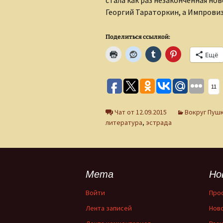
стала как раз незаконченная нов
Георгий Тараторкин, а Импрови
Поделиться ссылкой:
Ещё
11
Чат от 12.09.2015
Вокруг Пуш
литература
,
эстрада
Мета
Но
Войти
Про
Лента записей
Нов