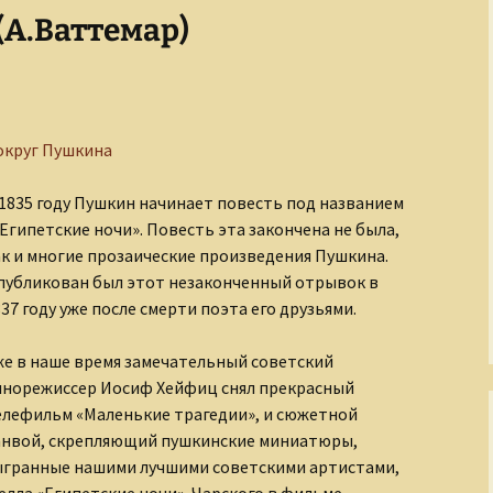
(А.Ваттемар)
Завоеватели и
покровители
По след
полку И
Золотой век русской
культуры
Слагаем
округ Пушкина
Киевская Русь
 1835 году Пушкин начинает повесть под названием
Кино и его звезды
»Египетские ночи». Повесть эта закончена не была,
ак и многие прозаические произведения Пушкина.
Легенды о чудовищах
публикован был этот незаконченный отрывок в
37 году уже после смерти поэта его друзьями.
Мастера
изобразительного
искусства
же в наше время замечательный советский
инорежиссер Иосиф Хейфиц снял прекрасный
Мир Древнего Египта
елефильм «Маленькие трагедии», и сюжетной
анвой, скрепляющий пушкинские миниатюры,
Музыка и музыканты
ыгранные нашими лучшими советскими артистами,