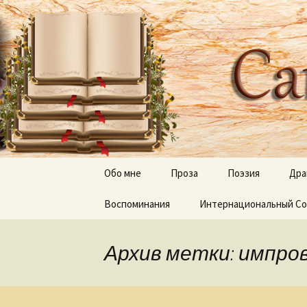
Творческое пространство
Перейти
к
содержимому
Сайт Оль
Обо мне
Проза
Поэзия
Дра
Воспоминания
Дерево апостола Луки
Интернациональный Со
Отражения, тени 
Луч и Лучина
Песни
Архив метки: импро
Неведомый путь
Слепые и прозревшие