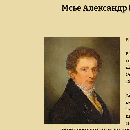
Мсье Александр 
Сказки для взрослых
детей
В
В
«
к
О
18
У
к
т
к
с