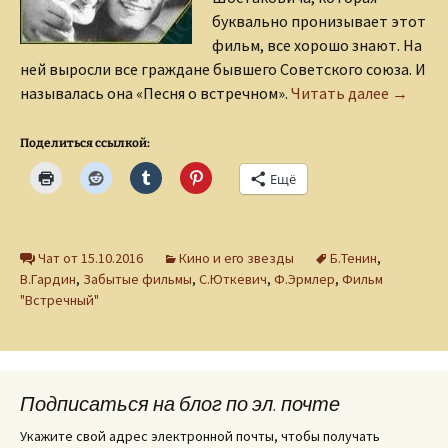
буквально пронизывает этот
фильм, все хорошо знают. На
ней выросли все граждане бывшего Сове
тс
кого союза. И
«Встреч
называлась она «Песня о встречном».
Читать далее
→
Поделиться ссылкой:
Ещё
Чат от 15.10.2016
Кино и его звезды
Б.Тенин
,
В.Гардин
,
Забытые фильмы
,
С.Юткевич
,
Ф.Эрмлер
,
Фильм
"Встречный"
Подписаться на блог по эл. почте
Укажите свой адрес электронной почты, чтобы получать